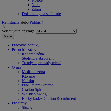
Košice
Nitra
Žilina
Dokumenty na stiahnutie
Registrácia
alebo
Prihlásiť
sk
Select your language
Menu
Pracovné ponuky
Pre uchádzačov
Kariérna zóna
Študenti a absolventi
Trendy a prehľady miezd
O nás
Mediálna zóna
Kto sme
Náš tím
Pracujte pre Grafton
Grafton Spirit
Whistleblowing
Etický kódex Grafton Recruitment
Pre firmy
Služby