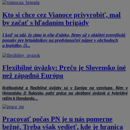
Kto si chce cez Vianoce privyrobiť, mal
by začať s hľadaním brigády
I keď sa zdá, že zima je ešte ďaleko, firmy už v októbri zverejňujú
ponuky pre brigádnikov na predvianočný nápor v obchodoch
a logistike, či...
Flexibilné úväzky: Prečo je Slovensko iné
než západná Európa
Krátkodobé a flexibilné úväzky sú v Európe na vzostupe. Kým v
Holandsku či Rakúsku patrí práca na skrátený úväzok a hybridný
režim k štandardu...
Pracovať počas PN je u nás pomerne
bežné. Treba však vedieť, kde je hranica