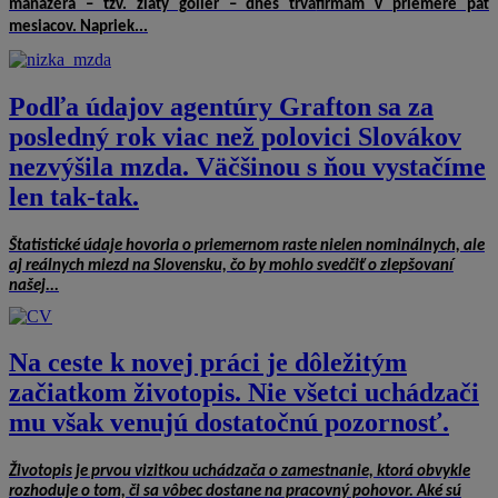
manažéra – tzv. zlatý golier – dnes trvá
firmám v priemere päť
mesiacov. Napriek...
Podľa údajov agentúry Grafton sa za
posledný rok viac než polovici Slovákov
nezvýšila mzda. Väčšinou s ňou vystačíme
len tak-tak.
Štatistické údaje hovoria o priemernom raste nielen nominálnych, ale
aj reálnych miezd na Slovensku, čo by mohlo svedčiť o zlepšovaní
našej...
Na ceste k novej práci je dôležitým
začiatkom životopis. Nie všetci uchádzači
mu však venujú dostatočnú pozornosť.
Životopis je prvou vizitkou uchádzača o zamestnanie, ktorá obvykle
rozhoduje o tom, či sa vôbec dostane na pracovný pohovor. Aké sú