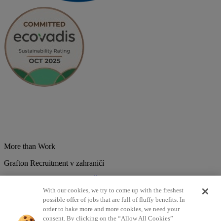
More than Work
Grafton Recruitment v zahraničí
Belgium
Brazília
Bulharsko
Česká republika
Chorvátsko
Dánsko
Estonsko
Francúzsko
Holandsko
India
Kolumbia
Litva
Lotyšsko
With our cookies, we try to come up with the freshest
Maďarsko
Mexiko
Nemecko
Nórsko
Poľsko
Portugalsko
possible offer of jobs that are full of fluffy benefits. In
Rumunsko
Slovensko
Španielsko
Srbsko
Švajčiarsko
Taliansko
order to bake more and more cookies, we need your
Turecko
Veľká Británia
consent. By clicking on the “Allow All Cookies”