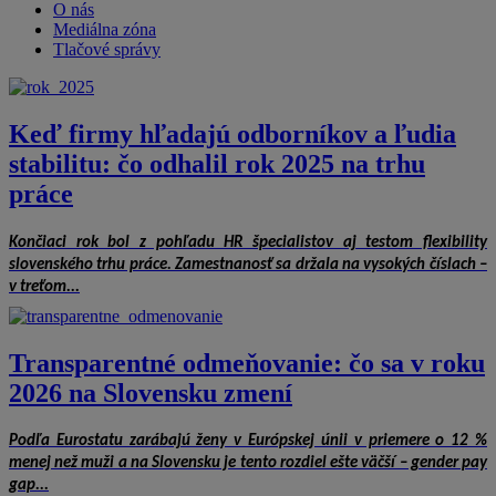
O nás
Mediálna zóna
Tlačové správy
Keď firmy hľadajú odborníkov a ľudia
stabilitu: čo odhalil rok 2025 na trhu
práce
Končiaci rok bol z pohľadu HR špecialistov aj testom flexibility
slovenského trhu práce. Zamestnanosť sa držala na vysokých číslach –
v treťom...
Transparentné odmeňovanie: čo sa v roku
2026 na Slovensku zmení
Podľa Eurostatu zarábajú ženy v Európskej únii v priemere o 12 %
menej než muži a na Slovensku je tento rozdiel ešte väčší – gender pay
gap...