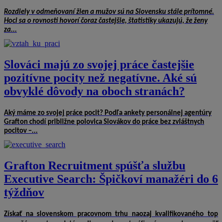
Rozdiely v odmeňovaní žien a mužov sú na Slovensku stále prítomné.
Hoci sa o rovnosti hovorí čoraz častejšie, štatistiky ukazujú, že ženy
za...
Slováci majú zo svojej práce častejšie
pozitívne pocity než negatívne. Aké sú
obvyklé dôvody na oboch stranách?
Aký máme zo svojej práce pocit? Podľa ankety personálnej agentúry
Grafton chodí približne polovica Slovákov do práce bez zvláštnych
pocitov –...
Grafton Recruitment spúšťa službu
Executive Search: Špičkoví manažéri do 6
týždňov
Získať na slovenskom pracovnom trhu naozaj kvalifikovaného top