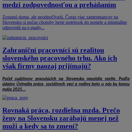
medzi zodpovednosťou a preháňaním
Zostanú doma, ale neodpočívajú. Čoraz viac zamestnancov na
Slovensku si počas choroby berie notebook do postele a minimálne
odpovedá na e-maily...
Zahraniční pracovníci sú realitou
slovenského pracovného trhu. Ako ich
však firmy naozaj prijímajú?
Počet cudzincov pracujúcich na Slovensku neustále rastie. Podľa
údajov Ústredia práce, sociálnych vecí a rodiny bolo u nás ku koncu
mája 2025...
Rovnaká práca, rozdielna mzda. Prečo
ženy na Slovensku zarábajú menej než
muži a kedy sa to zmení?