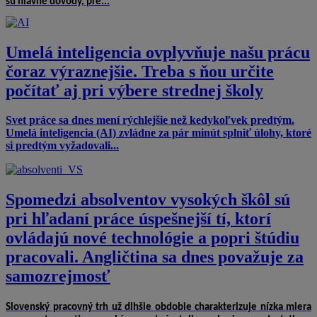
sú hlavné dôvody, pre...
Umelá inteligencia ovplyvňuje našu prácu
čoraz výraznejšie. Treba s ňou určite
počítať aj pri výbere strednej školy
Svet práce sa dnes mení rýchlejšie než kedykoľvek predtým.
Umelá inteligencia (AI) zvládne za pár minút splniť úlohy, ktoré
si predtým vyžadovali...
Spomedzi absolventov vysokých škôl sú
pri hľadaní práce úspešnejší tí, ktorí
ovládajú nové technológie a popri štúdiu
pracovali. Angličtina sa dnes považuje za
samozrejmosť
Slovenský pracovný trh už dlhšie obdobie charakterizuje nízka miera