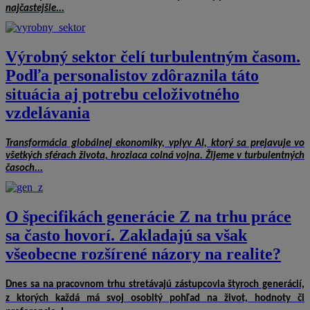
najčastejšie...
Výrobný sektor čelí turbulentným časom.
Podľa personalistov zdôraznila táto
situácia aj potrebu celoživotného
vzdelávania
Transformácia globálnej ekonomiky, vplyv AI, ktorý sa prejavuje vo
všetkých sférach života, hroziaca colná vojna. Žijeme v turbulentných
časoch...
O špecifikách generácie Z na trhu práce
sa často hovorí. Zakladajú sa však
všeobecne rozšírené názory na realite?
Dnes sa na pracovnom trhu stretávajú zástupcovia štyroch generácií,
z ktorých každá má svoj osobitý pohľad na život, hodnoty či