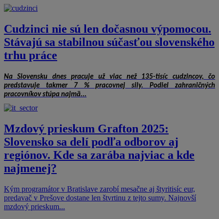
Cudzinci nie sú len dočasnou výpomocou.
Stávajú sa stabilnou súčasťou slovenského
trhu práce
Na Slovensku dnes pracuje už viac než 135-tisíc cudzincov, čo
predstavuje takmer 7 % pracovnej sily. Podiel zahraničných
pracovníkov stúpa najmä...
Mzdový prieskum Grafton 2025:
Slovensko sa delí podľa odborov aj
regiónov. Kde sa zarába najviac a kde
najmenej?
Kým programátor v Bratislave zarobí mesačne aj štyritisíc eur,
predavač v Prešove dostane len štvrtinu z tejto sumy. Najnovší
mzdový prieskum...