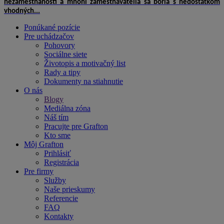
nezamestnanosti a mnohí zamestnávatelia sa boria s nedostatkom
vhodných...
Ponúkané pozície
Pre uchádzačov
Pohovory
Sociálne siete
Životopis a motivačný list
Rady a tipy
Dokumenty na stiahnutie
O nás
Blogy
Mediálna zóna
Náš tím
Pracujte pre Grafton
Kto sme
Môj Grafton
Prihlásiť
Registrácia
Pre firmy
Služby
Naše prieskumy
Referencie
FAQ
Kontakty