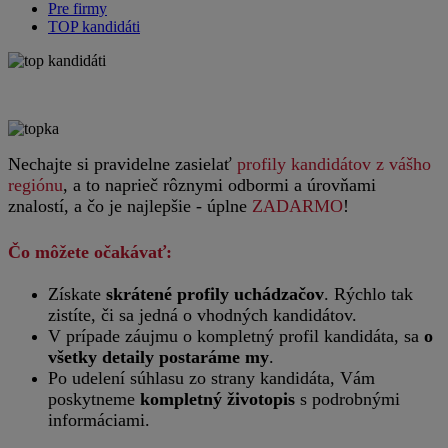
Pre firmy
TOP kandidáti
Nechajte si pravidelne zasielať
profily kandidátov z vášho
regiónu
, a to naprieč rôznymi odbormi a úrovňami
znalostí, a čo je najlepšie - úplne
ZADARMO
!
Čo môžete očakávať:
Získate
skrátené profily uchádzačov
. Rýchlo tak
zistíte, či sa jedná o vhodných kandidátov.
V prípade záujmu o kompletný profil kandidáta, sa
o
všetky detaily postaráme my
.
Po udelení súhlasu zo strany kandidáta, Vám
poskytneme
kompletný životopis
s podrobnými
informáciami.