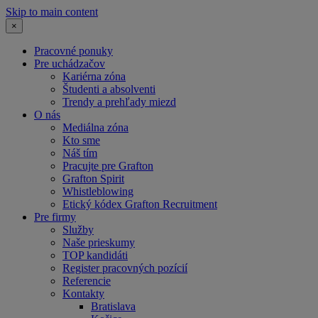
Skip to main content
×
Pracovné ponuky
Pre uchádzačov
Kariérna zóna
Študenti a absolventi
Trendy a prehľady miezd
O nás
Mediálna zóna
Kto sme
Náš tím
Pracujte pre Grafton
Grafton Spirit
Whistleblowing
Etický kódex Grafton Recruitment
Pre firmy
Služby
Naše prieskumy
TOP kandidáti
Register pracovných pozícií
Referencie
Kontakty
Bratislava