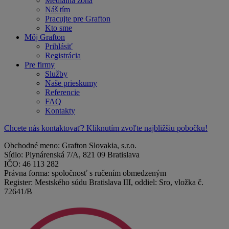
Mediálna zóna
Náš tím
Pracujte pre Grafton
Kto sme
Môj Grafton
Prihlásiť
Registrácia
Pre firmy
Služby
Naše prieskumy
Referencie
FAQ
Kontakty
Chcete nás kontaktovať? Kliknutím zvoľte najbližšiu pobočku!
Obchodné meno: Grafton Slovakia, s.r.o.
Sídlo: Plynárenská 7/A, 821 09 Bratislava
IČO: 46 113 282
Právna forma: spoločnosť s ručením obmedzeným
Register: Mestského súdu Bratislava III, oddiel: Sro, vložka č.
72641/B