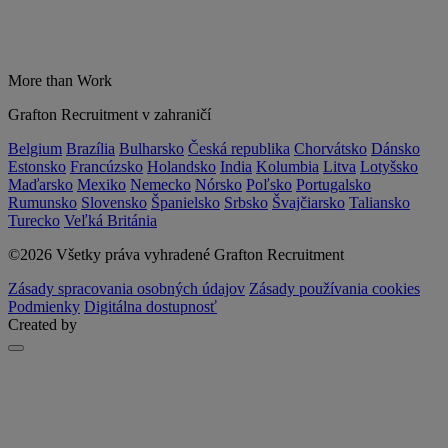
More than Work
Grafton Recruitment v zahraničí
Belgium
Brazília
Bulharsko
Česká republika
Chorvátsko
Dánsko
Estonsko
Francúzsko
Holandsko
India
Kolumbia
Litva
Lotyšsko
Maďarsko
Mexiko
Nemecko
Nórsko
Poľsko
Portugalsko
Rumunsko
Slovensko
Španielsko
Srbsko
Švajčiarsko
Taliansko
Turecko
Veľká Británia
©2026 Všetky práva vyhradené Grafton Recruitment
Zásady spracovania osobných údajov
Zásady používania cookies
Podmienky
Digitálna dostupnosť
Created by