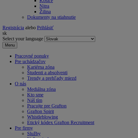
Košice
Nitra
Žilina
Dokumenty na stiahnutie
Registrácia
alebo
Prihlásiť
sk
Select your language
Menu
Pracovné ponuky
Pre uchádzačov
Kariérna zóna
Študenti a absolventi
Trendy a prehľady miezd
O nás
Mediálna zóna
Kto sme
Náš tím
Pracujte pre Grafton
Grafton Spirit
Whistleblowing
Etický kódex Grafton Recruitment
Pre firmy
Služby