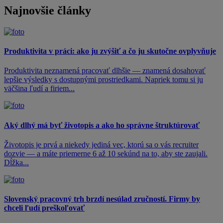
Najnovšie články
Produktivita v práci: ako ju zvýšiť a čo ju skutočne ovplyvňuje
Produktivita neznamená pracovať dlhšie — znamená dosahovať
lepšie výsledky s dostupnými prostriedkami. Napriek tomu si ju
väčšina ľudí a firiem...
Aký dlhý má byť životopis a ako ho správne štruktúrovať
Životopis je prvá a niekedy jediná vec, ktorú sa o vás recruiter
dozvie — a máte priemerne 6 až 10 sekúnd na to, aby ste zaujali.
Dĺžka...
Slovenský pracovný trh brzdí nesúlad zručností. Firmy by
chceli ľudí preškoľovať