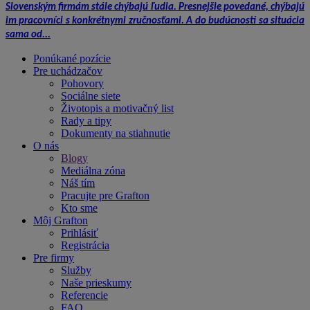
Slovenským firmám stále chýbajú ľudia. Presnejšie povedané, chýbajú
im pracovníci s konkrétnymi zručnosťami. A do budúcnosti sa situácia
sama od...
Ponúkané pozície
Pre uchádzačov
Pohovory
Sociálne siete
Životopis a motivačný list
Rady a tipy
Dokumenty na stiahnutie
O nás
Blogy
Mediálna zóna
Náš tím
Pracujte pre Grafton
Kto sme
Môj Grafton
Prihlásiť
Registrácia
Pre firmy
Služby
Naše prieskumy
Referencie
FAQ