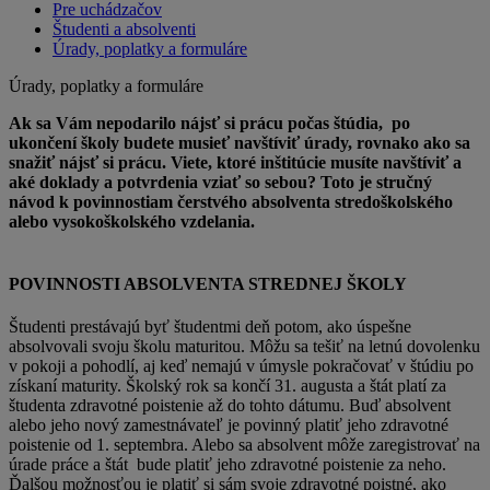
Pre uchádzačov
Študenti a absolventi
Úrady, poplatky a formuláre
Úrady, poplatky a formuláre
Ak sa Vám nepodarilo nájsť si prácu počas štúdia, po
ukončení školy budete musieť navštíviť úrady, rovnako ako sa
snažiť nájsť si prácu.
Viete, ktoré inštitúcie musíte navštíviť a
aké doklady a potvrdenia vziať so sebou?
Toto je stručný
návod k povinnostiam čerstvého absolventa stredoškolského
alebo vysokoškolského vzdelania.
POVINNOSTI ABSOLVENTA STREDNEJ ŠKOLY
Študenti prestávajú byť študentmi deň potom, ako úspešne
absolvovali svoju školu maturitou. Môžu sa tešiť na letnú dovolenku
v pokoji a pohodlí, aj keď nemajú v úmysle pokračovať v štúdiu po
získaní maturity. Školský rok sa končí 31. augusta a štát platí za
študenta zdravotné poistenie až do tohto dátumu. Buď absolvent
alebo jeho nový zamestnávateľ je povinný platiť jeho zdravotné
poistenie od 1. septembra. Alebo sa absolvent môže zaregistrovať na
úrade práce a štát bude platiť jeho zdravotné poistenie za neho.
Ďalšou možnosťou je platiť si sám svoje zdravotné poistné, ako