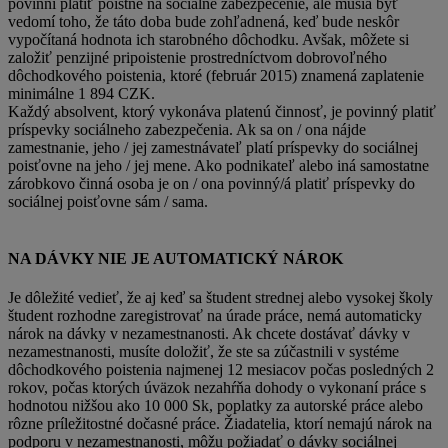
povinní platiť poistné na sociálne zabezpečenie, ale musia byť
vedomí toho, že táto doba bude zohľadnená, keď bude neskôr
vypočítaná hodnota ich starobného dôchodku. Avšak, môžete si
založiť penzijné pripoistenie prostredníctvom dobrovoľného
dôchodkového poistenia, ktoré (február 2015) znamená zaplatenie
minimálne 1 894 CZK.
Každý absolvent, ktorý vykonáva platenú činnosť, je povinný platiť
príspevky sociálneho zabezpečenia. Ak sa on / ona nájde
zamestnanie, jeho / jej zamestnávateľ platí príspevky do sociálnej
poisťovne na jeho / jej mene. Ako podnikateľ alebo iná samostatne
zárobkovo činná osoba je on / ona povinný/á platiť príspevky do
sociálnej poisťovne sám / sama.
NA DÁVKY NIE JE AUTOMATICKÝ NÁROK
Je dôležité vedieť, že aj keď sa študent strednej alebo vysokej školy
študent rozhodne zaregistrovať na úrade práce, nemá automaticky
nárok na dávky v nezamestnanosti. Ak chcete dostávať dávky v
nezamestnanosti, musíte doložiť, že ste sa zúčastnili v systéme
dôchodkového poistenia najmenej 12 mesiacov počas posledných 2
rokov, počas ktorých úväzok nezahŕňa dohody o vykonaní práce s
hodnotou nižšou ako 10 000 Sk, poplatky za autorské práce alebo
rôzne príležitostné dočasné práce. Žiadatelia, ktorí nemajú nárok na
podporu v nezamestnanosti, môžu požiadať o dávky sociálnej