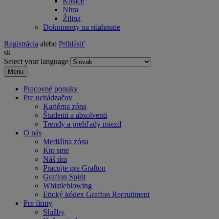
Košice
Nitra
Žilina
Dokumenty na stiahnutie
Registrácia
alebo
Prihlásiť
sk
Select your language
Menu
Pracovné ponuky
Pre uchádzačov
Kariérna zóna
Študenti a absolventi
Trendy a prehľady miezd
O nás
Mediálna zóna
Kto sme
Náš tím
Pracujte pre Grafton
Grafton Spirit
Whistleblowing
Etický kódex Grafton Recruitment
Pre firmy
Služby