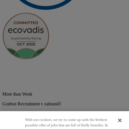
More than Work
Grafton Recruitment v zahraničí
Belgium
Brazília
Bulharsko
Česká republika
Chorvátsko
Dánsko
Estonsko
Francúzsko
Holandsko
India
Kolumbia
Litva
Lotyšsko
With our cookies, we try to come up with the freshest
Maďarsko
Mexiko
Nemecko
Nórsko
Poľsko
Portugalsko
possible offer of jobs that are full of fluffy benefits. In