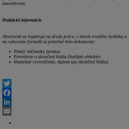
starostlivosti.
Praktické informácie
Absolventi sa registrujú na úrade práce, v mieste trvalého bydliska a
na vybavenie formalít sú potrebné tieto dokumenty:
Platný občiansky preukaz
Potvrdenie o ukončení štúdia (študijné obdobie)
Maturitné vysvedčenie, diplom (po ukončení štúdia
)
Twitter
Facebook
LinkedIn
Email