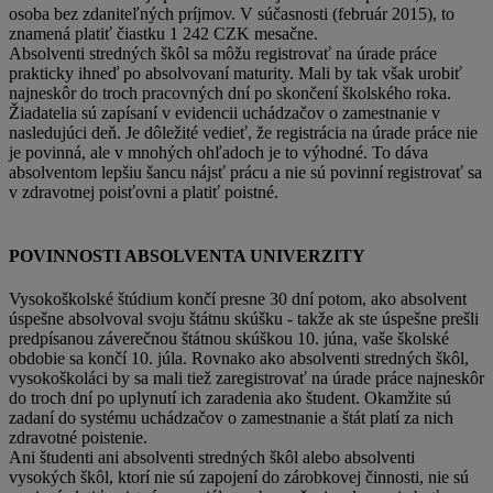
osoba bez zdaniteľných príjmov. V súčasnosti (február 2015), to
znamená platiť čiastku 1 242 CZK mesačne.
Absolventi stredných škôl sa môžu registrovať na úrade práce
prakticky ihneď po absolvovaní maturity. Mali by tak však urobiť
najneskôr do troch pracovných dní po skončení školského roka.
Žiadatelia sú zapísaní v evidencii uchádzačov o zamestnanie v
nasledujúci deň. Je dôležité vedieť, že registrácia na úrade práce nie
je povinná, ale v mnohých ohľadoch je to výhodné. To dáva
absolventom lepšiu šancu nájsť prácu a nie sú povinní registrovať sa
v zdravotnej poisťovni a platiť poistné.
POVINNOSTI ABSOLVENTA UNIVERZITY
Vysokoškolské štúdium končí presne 30 dní potom, ako absolvent
úspešne absolvoval svoju štátnu skúšku - takže ak ste úspešne prešli
predpísanou záverečnou štátnou skúškou 10. júna, vaše školské
obdobie sa končí 10. júla. Rovnako ako absolventi stredných škôl,
vysokoškoláci by sa mali tiež zaregistrovať na úrade práce najneskôr
do troch dní po uplynutí ich zaradenia ako študent. Okamžite sú
zadaní do systému uchádzačov o zamestnanie a štát platí za nich
zdravotné poistenie.
Ani študenti ani absolventi stredných škôl alebo absolventi
vysokých škôl, ktorí nie sú zapojení do zárobkovej činnosti, nie sú