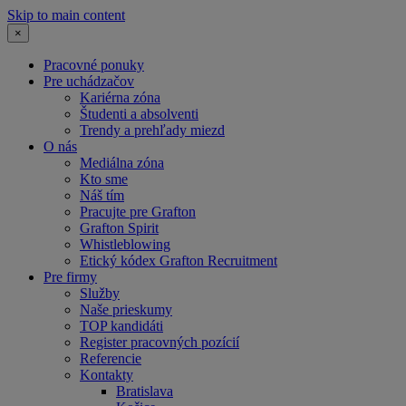
Skip to main content
×
Pracovné ponuky
Pre uchádzačov
Kariérna zóna
Študenti a absolventi
Trendy a prehľady miezd
O nás
Mediálna zóna
Kto sme
Náš tím
Pracujte pre Grafton
Grafton Spirit
Whistleblowing
Etický kódex Grafton Recruitment
Pre firmy
Služby
Naše prieskumy
TOP kandidáti
Register pracovných pozícií
Referencie
Kontakty
Bratislava