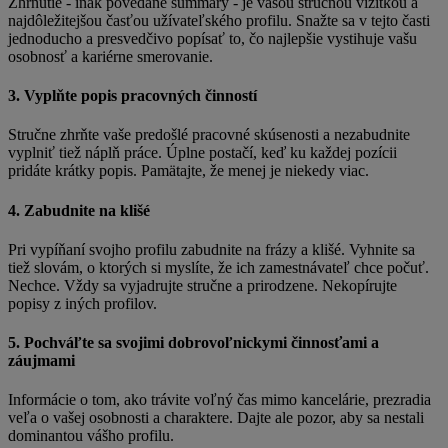
Zhrnutie - inak povedané summary - je vašou stručnou vizitkou a
najdôležitejšou časťou užívateľského profilu. Snažte sa v tejto časti
jednoducho a presvedčivo popísať to, čo najlepšie vystihuje vašu
osobnosť a kariérne smerovanie.
3. Vyplňte popis pracovných činností
Stručne zhrňte vaše predošlé pracovné skúsenosti a nezabudnite
vyplniť tiež náplň práce. Úplne postačí, keď ku každej pozícii
pridáte krátky popis. Pamätajte, že menej je niekedy viac.
4. Zabudnite na klišé
Pri vypíňaní svojho profilu zabudnite na frázy a klišé. Vyhnite sa
tiež slovám, o ktorých si myslíte, že ich zamestnávateľ chce počuť.
Nechce. Vždy sa vyjadrujte stručne a prirodzene. Nekopírujte
popisy z iných profilov.
5. Pochváľte sa svojimi dobrovoľnickymi činnosťami a
záujmami
Informácie o tom, ako trávite voľný čas mimo kancelárie, prezradia
veľa o vašej osobnosti a charaktere. Dajte ale pozor, aby sa nestali
dominantou vášho profilu.