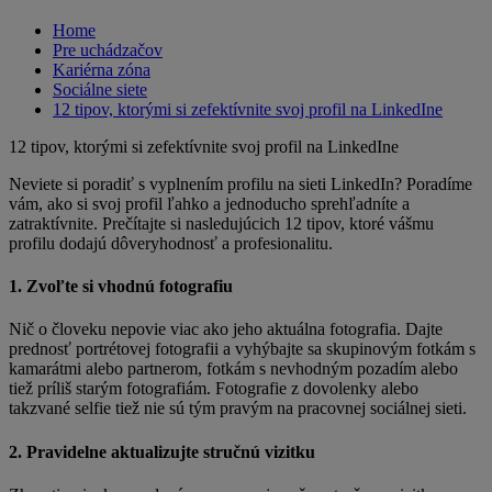
Home
Pre uchádzačov
Kariérna zóna
Sociálne siete
12 tipov, ktorými si zefektívnite svoj profil na LinkedIne
12 tipov, ktorými si zefektívnite svoj profil na LinkedIne
Neviete si poradiť s vyplnením profilu na sieti LinkedIn? Poradíme
vám, ako si svoj profil ľahko a jednoducho sprehľadníte a
zatraktívnite. Prečítajte si nasledujúcich 12 tipov, ktoré vášmu
profilu dodajú dôveryhodnosť a profesionalitu.
1. Zvoľte si vhodnú fotografiu
Nič o človeku nepovie viac ako jeho aktuálna fotografia. Dajte
prednosť portrétovej fotografii a vyhýbajte sa skupinovým fotkám s
kamarátmi alebo partnerom, fotkám s nevhodným pozadím alebo
tiež príliš starým fotografiám. Fotografie z dovolenky alebo
takzvané selfie tiež nie sú tým pravým na pracovnej sociálnej sieti.
2. Pravidelne aktualizujte stručnú vizitku