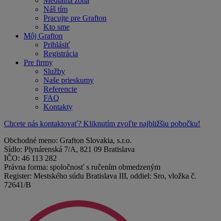
Mediálna zóna
Náš tím
Pracujte pre Grafton
Kto sme
Môj Grafton
Prihlásiť
Registrácia
Pre firmy
Služby
Naše prieskumy
Referencie
FAQ
Kontakty
Chcete nás kontaktovať? Kliknutím zvoľte najbližšiu pobočku!
Obchodné meno: Grafton Slovakia, s.r.o.
Sídlo: Plynárenská 7/A, 821 09 Bratislava
IČO: 46 113 282
Právna forma: spoločnosť s ručením obmedzeným
Register: Mestského súdu Bratislava III, oddiel: Sro, vložka č.
72641/B