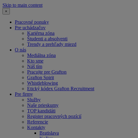
Skip to main content
×
Pracovné ponuky
Pre uchádzačov
Kariérna zóna
Študenti a absolventi
Trendy a prehľady miezd
O nás
Mediálna zóna
Kto sme
Náš tím
Pracujte pre Grafton
Grafton Spirit
Whistleblowing
Etický kódex Grafton Recruitment
Pre firmy
Služby
Naše prieskumy
TOP kandidáti
Register pracovných pozícií
Referencie
Kontakty
Bratislava