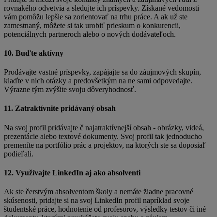
rovnakého odvetvia a sledujte ich príspevky. Získané vedomosti
vám pomôžu lepšie sa zorientovať na trhu práce. A ak už ste
zamestnaný, môžete si tak urobiť prieskum o konkurencii,
potenciálnych partneroch alebo o nových dodávateľoch.
10. Buďte aktívny
Prodávajte vastné príspevky, zapájajte sa do záujmových skupín,
klaďte v nich otázky a predovšetkým na ne sami odpovedajte.
Výrazne tým zvýšite svoju dôveryhodnosť.
11. Zatraktívnite pridávaný obsah
Na svoj profil pridávajte č najatraktívnejší obsah - obrázky, videá,
prezentácie alebo textové dokumenty. Svoj profil tak jednoducho
premeníte na portfólio prác a projektov, na ktorých ste sa doposiaľ
podieľali.
12. Využívajte LinkedIn aj ako absolventi
Ak ste čerstvým absolventom školy a nemáte žiadne pracovné
skúsenosti, pridajte si na svoj LinkedIn profil napríklad svoje
študentské práce, hodnotenie od profesorov, výsledky testov či iné