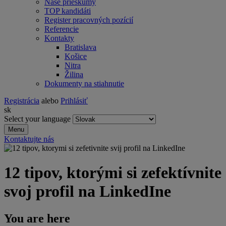
Naše prieskumy
TOP kandidáti
Register pracovných pozícií
Referencie
Kontakty
Bratislava
Košice
Nitra
Žilina
Dokumenty na stiahnutie
Registrácia
alebo
Prihlásiť
sk
Select your language
Menu
Kontaktujte nás
12 tipov, ktorými si zefektívnite
svoj profil na LinkedIne
You are here