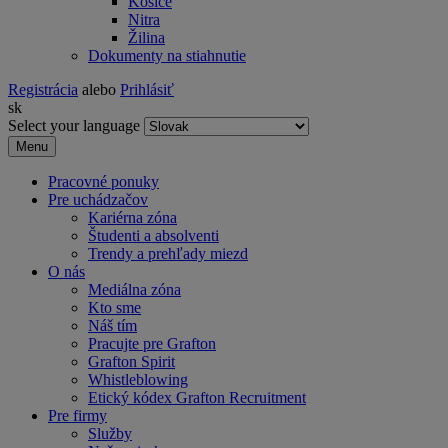
Košice
Nitra
Žilina
Dokumenty na stiahnutie
Registrácia
alebo
Prihlásiť
sk
Select your language
Menu
Pracovné ponuky
Pre uchádzačov
Kariérna zóna
Študenti a absolventi
Trendy a prehľady miezd
O nás
Mediálna zóna
Kto sme
Náš tím
Pracujte pre Grafton
Grafton Spirit
Whistleblowing
Etický kódex Grafton Recruitment
Pre firmy
Služby