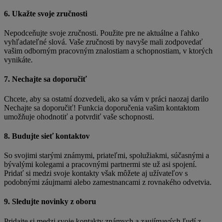
6. Ukažte svoje zručnosti
Nepodceňujte svoje zručnosti. Použite pre ne aktuálne a ľahko
vyhľadateľné slová. Vaše zručnosti by navyše mali zodpovedať
vašim odborným pracovným znalostiam a schopnostiam, v ktorých
vynikáte.
7. Nechajte sa doporučiť
Chcete, aby sa ostatní dozvedeli, ako sa vám v práci naozaj darilo
Nechajte sa doporučiť! Funkcia doporučenia vašim kontaktom
umožňuje ohodnotiť a potvrdiť vaše schopnosti.
8. Budujte sieť kontaktov
So svojimi starými známymi, priateľmi, spolužiakmi, súčasnými a
bývalými kolegami a pracovnými partnermi ste už asi spojení.
Pridať si medzi svoje kontakty však môžete aj užívateľov s
podobnými záujmami alebo zamestnancami z rovnakého odvetvia.
9. Sledujte novinky z oboru
Pridajte si medzi svoje kontakty známych a zaujímavých ľudí z