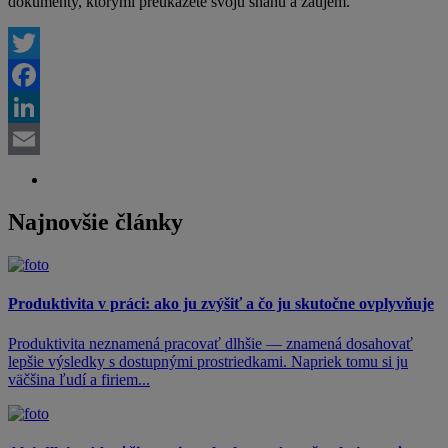
dokumenty, ktorými preukážete svoju snahu a záujem.
Twitter
Facebook
LinkedIn
Email
Najnovšie články
Produktivita v práci: ako ju zvýšiť a čo ju skutočne ovplyvňuje
Produktivita neznamená pracovať dlhšie — znamená dosahovať
lepšie výsledky s dostupnými prostriedkami. Napriek tomu si ju
väčšina ľudí a firiem...