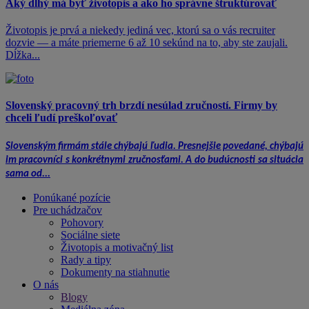
Aký dlhý má byť životopis a ako ho správne štruktúrovať
Životopis je prvá a niekedy jediná vec, ktorú sa o vás recruiter
dozvie — a máte priemerne 6 až 10 sekúnd na to, aby ste zaujali.
Dĺžka...
Slovenský pracovný trh brzdí nesúlad zručností. Firmy by
chceli ľudí preškoľovať
Slovenským firmám stále chýbajú ľudia. Presnejšie povedané, chýbajú
im pracovníci s konkrétnymi zručnosťami. A do budúcnosti sa situácia
sama od...
Ponúkané pozície
Pre uchádzačov
Pohovory
Sociálne siete
Životopis a motivačný list
Rady a tipy
Dokumenty na stiahnutie
O nás
Blogy