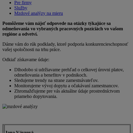
Pre firmy
Služby
Mzdové analýzy na mieru
Pomôžeme vám nájsť odpovede na otázky týkajúce sa
odmeňovania vo vybraných pracovných pozíciách vo vašom
regióne a odvetví.
Dáme vám do rúk podklady, ktoré podporia konkurencieschopnosť
vašej spoločnosti na trhu práce.
Odkiaľ získavame údaje:
Dlhodobo si udržiavame prehľad o celkovej úrovni platov,
odmeňovania a benefitov v podnikoch.
Sledujeme trendy na strane zamestnávateľov.
Monitorujeme vývoj dopytu a očakávaní zamestnancov.
Zhromažďujeme pre vás aktuálne údaje prostredníctvom
priameho dopytovania.
Jana Vávrová