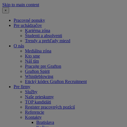
Skip to main content
×
Pracovné ponuky
Pre uchádzačov
Kariérna zóna
Študenti a absolventi
Trendy a prehľady miezd
O nás
Mediálna zóna
Kto sme
Náš tím
Pracujte pre Grafton
Grafton Spirit
Whistleblowing
Etický kódex Grafton Recruitment
Pre firmy
Služby
Naše prieskumy
TOP kandidáti
Register pracovných pozícií
Referencie
Kontakty
Bratislava