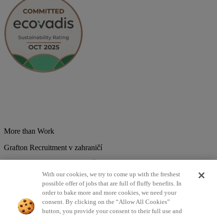
More than Work
Grafton Recruitment v zahraničí
Belgium
Brazília
Bulharsko
Česká republika
Chorvátsko
Dánsko
Estonsko
Francúzsko
Holandsko
India
Kolumbia
Litva
Lotyšsko
With our cookies, we try to come up with the freshest
Maďarsko
Mexiko
Nemecko
Nórsko
Poľsko
Portugalsko
possible offer of jobs that are full of fluffy benefits. In
Rumunsko
Slovensko
Španielsko
Srbsko
Švajčiarsko
Taliansko
order to bake more and more cookies, we need your
Turecko
Veľká Británia
consent. By clicking on the “Allow All Cookies”
button, you provide your consent to their full use and
©2026 Všetky práva vyhradené Grafton Recruitment