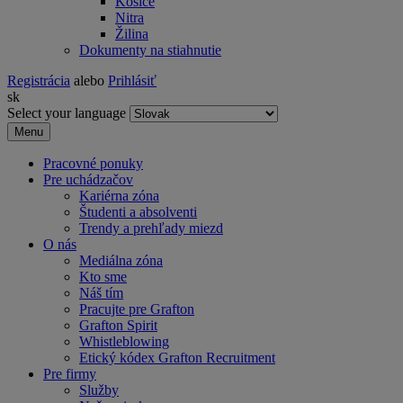
Košice
Nitra
Žilina
Dokumenty na stiahnutie
Registrácia
alebo
Prihlásiť
sk
Select your language
Menu
Pracovné ponuky
Pre uchádzačov
Kariérna zóna
Študenti a absolventi
Trendy a prehľady miezd
O nás
Mediálna zóna
Kto sme
Náš tím
Pracujte pre Grafton
Grafton Spirit
Whistleblowing
Etický kódex Grafton Recruitment
Pre firmy
Služby