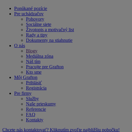
Ponúkané pozície
Pre uchádzačov
Pohovory
Sociálne siete
Životopis a motivačný list
Rady a tipy
Dokumenty na stiahnutie
O nás
Blogy
Mediálna zóna
Náš tím
Pracujte pre Grafton
Kto sme
Môj Grafton
Prihlásiť
Registrácia
Pre firmy
Služby
Naše prieskumy
Referencie
FAQ
Kontakty
Chcete nás kontaktovať? Kliknutím zvoľte najbližšiu pobočku!