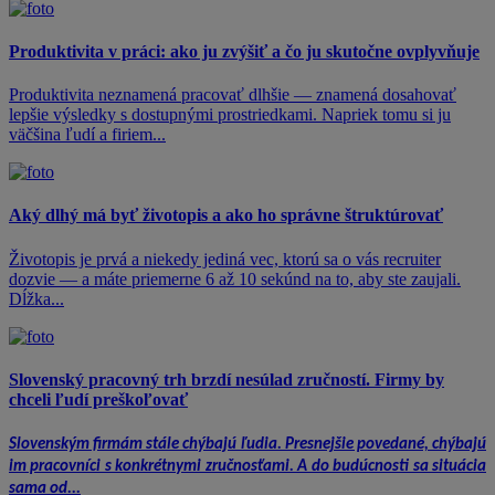
Produktivita v práci: ako ju zvýšiť a čo ju skutočne ovplyvňuje
Produktivita neznamená pracovať dlhšie — znamená dosahovať
lepšie výsledky s dostupnými prostriedkami. Napriek tomu si ju
väčšina ľudí a firiem...
Aký dlhý má byť životopis a ako ho správne štruktúrovať
Životopis je prvá a niekedy jediná vec, ktorú sa o vás recruiter
dozvie — a máte priemerne 6 až 10 sekúnd na to, aby ste zaujali.
Dĺžka...
Slovenský pracovný trh brzdí nesúlad zručností. Firmy by
chceli ľudí preškoľovať
Slovenským firmám stále chýbajú ľudia. Presnejšie povedané, chýbajú
im pracovníci s konkrétnymi zručnosťami. A do budúcnosti sa situácia
sama od...