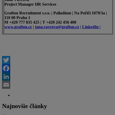
Project Manager HR Services
Grafton Recruitment s.r.o. | Palladium | Na Poříčí 1079/3a |
110 00 Praha 1
M +420 777 835 425 | T +420 242 456 400
www.grafton.cz
|
jana.vavrova@grafton.cz
|
LinkedIn |
Twitter
Facebook
LinkedIn
Email
Najnovšie články