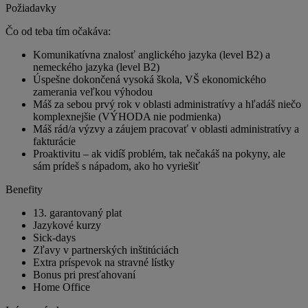
Požiadavky
Čo od teba tím očakáva:
Komunikatívna znalosť anglického jazyka (level B2) a
nemeckého jazyka (level B2)
Úspešne dokončená vysoká škola, VŠ ekonomického
zamerania veľkou výhodou
Máš za sebou prvý rok v oblasti administratívy a hľadáš niečo
komplexnejšie (VÝHODA nie podmienka)
Máš rád/a výzvy a záujem pracovať v oblasti administratívy a
fakturácie
Proaktivitu – ak vidíš problém, tak nečakáš na pokyny, ale
sám prídeš s nápadom, ako ho vyriešiť
Benefity
13. garantovaný plat
Jazykové kurzy
Sick-days
Zľavy v partnerských inštitúciách
Extra príspevok na stravné lístky
Bonus pri presťahovaní
Home Office