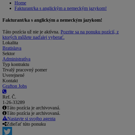
Home
Fakturant/ka s anglickým a nemeckým jazykom!
Fakturant/ka s anglickým a nemeckým jazykom!
Táto pozícia už nie je aktívna.
Pozrite sa na ponuku pozícií, z
ktorých môžete naďalej vyberať.
Lokalita
Bratislava
Sektor
Administratíva
Typ kontraktu
Trvalý pracovný pomer
Uverejnené
Kontakt
Grafton Jobs
Ref. Č.
1-26-33289
Táto pozícia je archivovaná.
Táto pozícia je archivovaná.
Nastavte si svojho agenta
Zdieľať túto ponuku