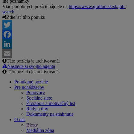
Iné poznámky
Viac podobných pozícií nájdete na
https://www.grafton.sk/sk/job-
search
Zdieľať túto ponuku
Twitter
Facebook
LinkedIn
Táto pozícia je archivovaná.
Email
Nastavte si svojho agenta
Táto pozícia je archivovaná.
Ponúkané pozície
Pre uchádzačov
Pohovory
Sociálne siete
Životopis a motivačný list
Rady a tipy
Dokumenty na stiahnutie
O nás
Blogy
Mediálna zóna