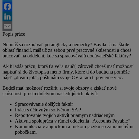
Twitter
Facebook
LinkedIn
Popis práce
Email
Nebojíš sa rozprávať po anglicky a nemecky? Bavila ťa na škole
oblasť financií, máš už za sebou prvé pracovné skúsenosti a chceš
pracovať na oddelení, kde sa spracovávajú dodávateľské faktúry?
Ak hľadáš prácu, ktorá ťa veľa naučí, zároveň chceš mať možnosť
napísať si do životopisu meno firmy, ktoré ti do budúcna pomôže
nájsť „dream job“, pošli nám svoje CV a radi ti povieme viac.
Budeš mať možnosť rozšíriť si svoje obzory a získať nové
skúsenosti prostredníctvom nasledujúcich aktivít:
Spracovávanie došlých faktúr
Práca s účtovným softvérom SAP
Reportovanie tvojich aktivít priamym nadriadeným
Aktívna spolupráca v rámci oddelenia „Accounts Payable“
Komunikácia v anglickom a ruskom jazyku so zahraničnými
pobočkami