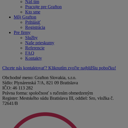
Náš tím
Pracujte pre Grafton
Kto sme
Môj Grafton
Prihlásiť
Registrácia
Pre firmy
Služby
Naše prieskumy
Referencie
FAQ
Kontakty
Chcete nás kontaktovať? Kliknutím zvoľte najbližšiu pobočku!
Obchodné meno: Grafton Slovakia, s.r.o.
Sídlo: Plynárenská 7/A, 821 09 Bratislava
IČO: 46 113 282
Právna forma: spoločnosť s ručením obmedzeným
Register: Mestského súdu Bratislava III, oddiel: Sro, vložka č.
72641/B