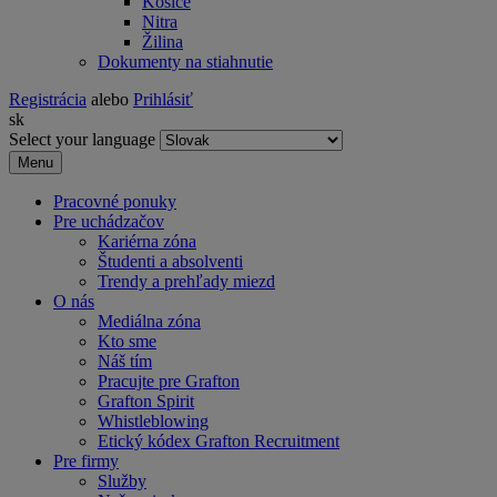
Košice
Nitra
Žilina
Dokumenty na stiahnutie
Registrácia
alebo
Prihlásiť
sk
Select your language
Menu
Pracovné ponuky
Pre uchádzačov
Kariérna zóna
Študenti a absolventi
Trendy a prehľady miezd
O nás
Mediálna zóna
Kto sme
Náš tím
Pracujte pre Grafton
Grafton Spirit
Whistleblowing
Etický kódex Grafton Recruitment
Pre firmy
Služby