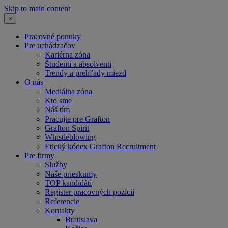
Skip to main content
×
Pracovné ponuky
Pre uchádzačov
Kariérna zóna
Študenti a absolventi
Trendy a prehľady miezd
O nás
Mediálna zóna
Kto sme
Náš tím
Pracujte pre Grafton
Grafton Spirit
Whistleblowing
Etický kódex Grafton Recruitment
Pre firmy
Služby
Naše prieskumy
TOP kandidáti
Register pracovných pozícií
Referencie
Kontakty
Bratislava