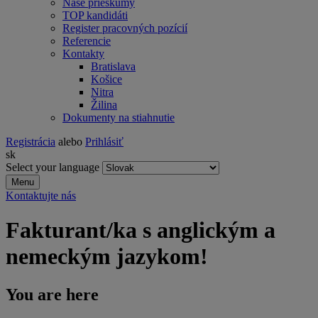
Naše prieskumy
TOP kandidáti
Register pracovných pozícií
Referencie
Kontakty
Bratislava
Košice
Nitra
Žilina
Dokumenty na stiahnutie
Registrácia
alebo
Prihlásiť
sk
Select your language
Menu
Kontaktujte nás
Fakturant/ka s anglickým a
nemeckým jazykom!
You are here