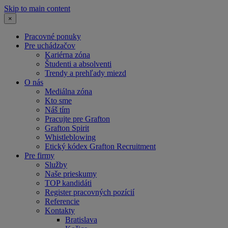
Skip to main content
×
Pracovné ponuky
Pre uchádzačov
Kariérna zóna
Študenti a absolventi
Trendy a prehľady miezd
O nás
Mediálna zóna
Kto sme
Náš tím
Pracujte pre Grafton
Grafton Spirit
Whistleblowing
Etický kódex Grafton Recruitment
Pre firmy
Služby
Naše prieskumy
TOP kandidáti
Register pracovných pozícií
Referencie
Kontakty
Bratislava