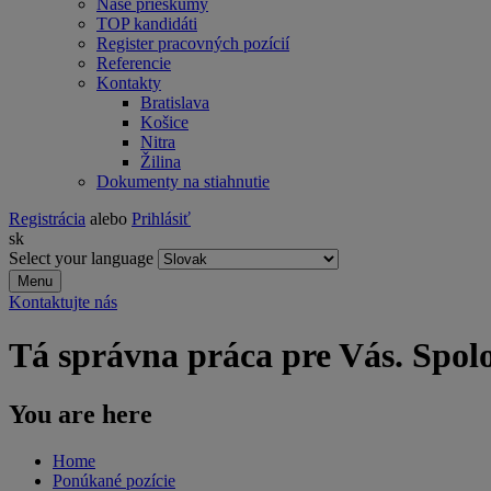
Naše prieskumy
TOP kandidáti
Register pracovných pozícií
Referencie
Kontakty
Bratislava
Košice
Nitra
Žilina
Dokumenty na stiahnutie
Registrácia
alebo
Prihlásiť
sk
Select your language
Menu
Kontaktujte nás
Tá správna práca pre Vás. Spol
You are here
Home
Ponúkané pozície