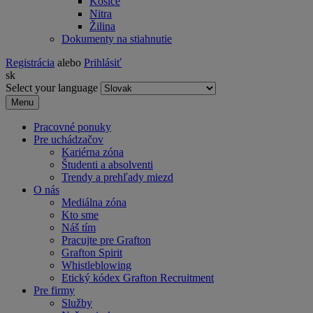
Košice
Nitra
Žilina
Dokumenty na stiahnutie
Registrácia
alebo
Prihlásiť
sk
Select your language
Menu
Pracovné ponuky
Pre uchádzačov
Kariérna zóna
Študenti a absolventi
Trendy a prehľady miezd
O nás
Mediálna zóna
Kto sme
Náš tím
Pracujte pre Grafton
Grafton Spirit
Whistleblowing
Etický kódex Grafton Recruitment
Pre firmy
Služby