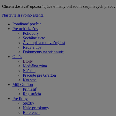
Chcem dostávať upozorňujúce e-maily ohľadom zaujímavých praco
Nastavte si svojho agenta
Ponúkané pozície
Pre uchádzačov
Pohovory
Sociálne siete
Životopis a motivačný list
Rady a tipy
Dokumenty na stiahnutie
O nás
Blogy
Mediálna zóna
Náš tím
Pracujte pre Grafton
Kto sme
Môj Grafton
Prihlásiť
Registrácia
Pre firmy
Služby
Naše prieskumy
Referencie