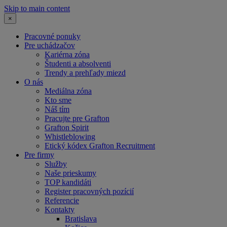
Skip to main content
×
Pracovné ponuky
Pre uchádzačov
Kariérna zóna
Študenti a absolventi
Trendy a prehľady miezd
O nás
Mediálna zóna
Kto sme
Náš tím
Pracujte pre Grafton
Grafton Spirit
Whistleblowing
Etický kódex Grafton Recruitment
Pre firmy
Služby
Naše prieskumy
TOP kandidáti
Register pracovných pozícií
Referencie
Kontakty
Bratislava