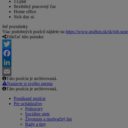
13.plat
flexibilný pracovný čas
Home office
Sick day ai.
Iné poznámky
Viac podobných pozícií nájdete na
https://www.grafton.sk/sk/job-sea
Zdieľať túto ponuku
Twitter
Facebook
LinkedIn
Táto pozícia je archivovaná.
Email
Nastavte si svojho agenta
Táto pozícia je archivovaná.
Ponúkané pozície
Pre uchádzačov
Pohovory
Sociálne siete
Životopis a motivačný list
Rady a tipy