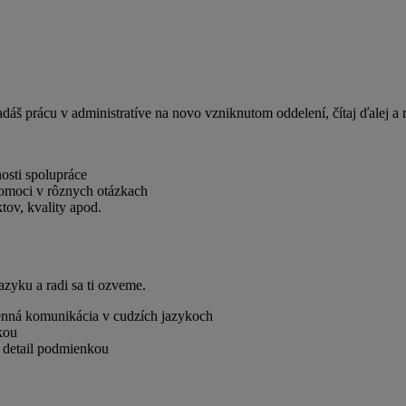
áš prácu v administratíve na novo vzniknutom oddelení, čítaj ďalej a r
sti spolupráce
pomoci v rôznych otázkach
tov, kvality apod.
zyku a radi sa ti ozveme.
nná komunikácia v cudzích jazykoch
kou
 detail podmienkou