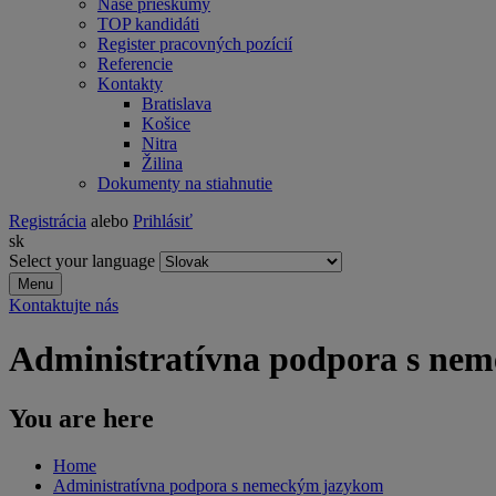
Naše prieskumy
TOP kandidáti
Register pracovných pozícií
Referencie
Kontakty
Bratislava
Košice
Nitra
Žilina
Dokumenty na stiahnutie
Registrácia
alebo
Prihlásiť
sk
Select your language
Menu
Kontaktujte nás
Administratívna podpora s ne
You are here
Home
Administratívna podpora s nemeckým jazykom