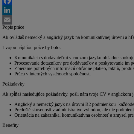
Twitter
Facebook
LinkedIn
Popis práce
Email
Ak ovládaš nemecký a anglický jazyk na komunikatívnej úrovni a hľad
Tvojou náplňou práce by bolo:
Komunikácia s dodávateľmi v cudzom jazyku ohľadne spokojno
Procesovanie dotazníkov pre dodávateľov a poskytovanie im 
Zbieranie potrebných informácií ohľadne platieb, faktúr, produk
Práca v interných systémoch spoločnosti
Požiadavky
Ak spĺňaš nasledujúce požiadavky, pošli nám tvoje CV v anglickom ja
Anglický a nemecký jazyk na úrovni B2 podmienkou- každode
Predošlé skúsenosti v administratíve výhodou, ale nie podmien
Orientácia na zákazníka, komunikatívna osobnosť a zmysel pre
Benefity