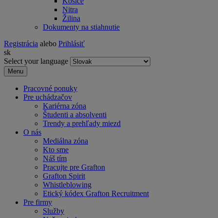
Košice
Nitra
Žilina
Dokumenty na stiahnutie
Registrácia
alebo
Prihlásiť
sk
Select your language
Menu
Pracovné ponuky
Pre uchádzačov
Kariérna zóna
Študenti a absolventi
Trendy a prehľady miezd
O nás
Mediálna zóna
Kto sme
Náš tím
Pracujte pre Grafton
Grafton Spirit
Whistleblowing
Etický kódex Grafton Recruitment
Pre firmy
Služby