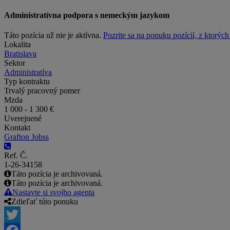
Administratívna podpora s nemeckým jazykom
Táto pozícia už nie je aktívna.
Pozrite sa na ponuku pozícií, z ktorýc
Lokalita
Bratislava
Sektor
Administratíva
Typ kontraktu
Trvalý pracovný pomer
Mzda
1 000 - 1 300 €
Uverejnené
Kontakt
Grafton Jobss
Ref. Č.
1-26-34158
Táto pozícia je archivovaná.
Táto pozícia je archivovaná.
Nastavte si svojho agenta
Zdieľať túto ponuku