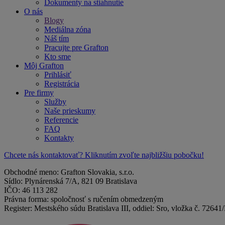
Dokumenty na stiahnutie
O nás
Blogy
Mediálna zóna
Náš tím
Pracujte pre Grafton
Kto sme
Môj Grafton
Prihlásiť
Registrácia
Pre firmy
Služby
Naše prieskumy
Referencie
FAQ
Kontakty
Chcete nás kontaktovať? Kliknutím zvoľte najbližšiu pobočku!
Obchodné meno: Grafton Slovakia, s.r.o.
Sídlo: Plynárenská 7/A, 821 09 Bratislava
IČO: 46 113 282
Právna forma: spoločnosť s ručením obmedzeným
Register: Mestského súdu Bratislava III, oddiel: Sro, vložka č. 72641