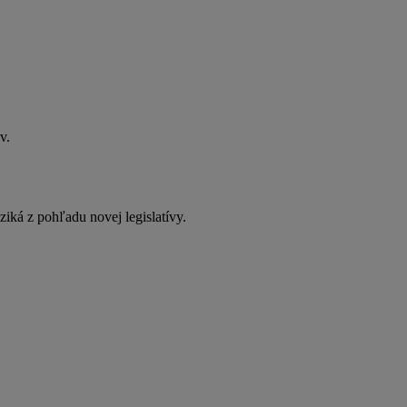
v.
iká z pohľadu novej legislatívy.