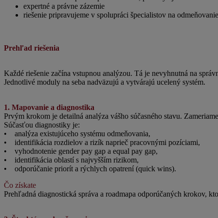
expertné a právne zázemie
riešenie pripravujeme v spolupráci špecialistov na odmeňovani
Prehľad riešenia
Každé riešenie začína vstupnou analýzou. Tá je nevyhnutná na správne
Jednotlivé moduly na seba nadväzujú a vytvárajú ucelený systém.
1. Mapovanie a diagnostika
Prvým krokom je detailná analýza vášho súčasného stavu. Zameriame s
Súčasťou diagnostiky je:
• analýza existujúceho systému odmeňovania,
• identifikácia rozdielov a rizík naprieč pracovnými pozíciami,
• vyhodnotenie gender pay gap a equal pay gap,
• identifikácia oblastí s najvyšším rizikom,
• odporúčanie priorít a rýchlych opatrení (quick wins).
Čo získate
Prehľadná diagnostická správa a roadmapa odporúčaných krokov, ktor