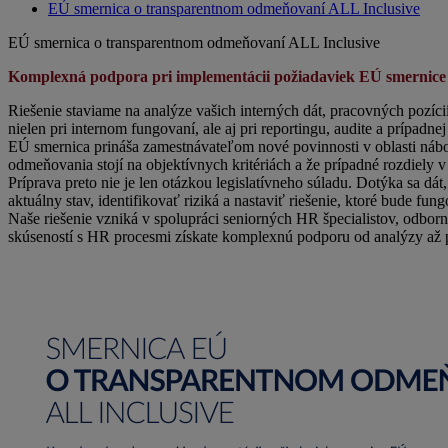
EÚ smernica o transparentnom odmeňovaní ALL Inclusive
EÚ smernica o transparentnom odmeňovaní ALL Inclusive
Komplexná podpora pri implementácii požiadaviek EÚ smernice
Riešenie staviame na analýze vašich interných dát, pracovných pozí
nielen pri internom fungovaní, ale aj pri reportingu, audite a prípadnej
EÚ smernica prináša zamestnávateľom nové povinnosti v oblasti nábo
odmeňovania stojí na objektívnych kritériách a že prípadné rozdiely 
Príprava preto nie je len otázkou legislatívneho súladu. Dotýka sa 
aktuálny stav, identifikovať riziká a nastaviť riešenie, ktoré bude fung
Naše riešenie vzniká v spolupráci seniorných HR špecialistov, odbor
skúseností s HR procesmi získate komplexnú podporu od analýzy až 