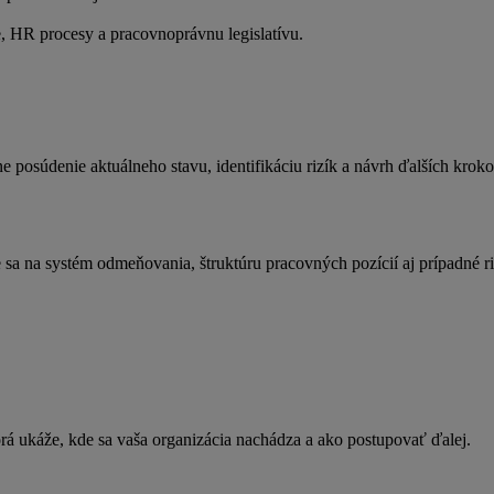
e, HR procesy a pracovnoprávnu legislatívu.
 posúdenie aktuálneho stavu, identifikáciu rizík a návrh ďalších kroko
a na systém odmeňovania, štruktúru pracovných pozícií aj prípadné riz
á ukáže, kde sa vaša organizácia nachádza a ako postupovať ďalej.