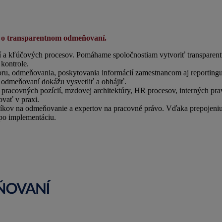
 o transparentnom odmeňovaní.
cií a kľúčových procesov. Pomáhame spoločnostiam vytvoriť transparen
 kontrole.
ru, odmeňovania, poskytovania informácií zamestnancom aj reportingu
v odmeňovaní dokážu vysvetliť a obhájiť.
dát, pracovných pozícií, mzdovej architektúry, HR procesov, internýc
ovať v praxi.
níkov na odmeňovanie a expertov na pracovné právo. Vďaka prepojeniu 
po implementáciu.