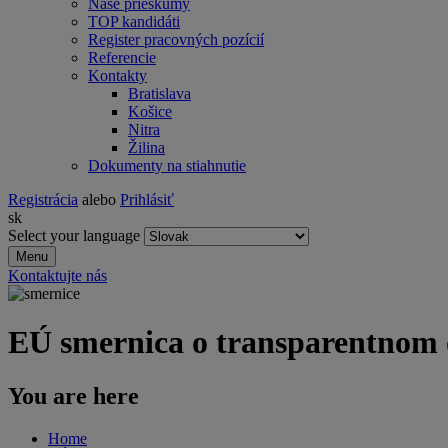
Naše prieskumy
TOP kandidáti
Register pracovných pozícií
Referencie
Kontakty
Bratislava
Košice
Nitra
Žilina
Dokumenty na stiahnutie
Registrácia
alebo
Prihlásiť
sk
Select your language
Menu
Kontaktujte nás
EÚ smernica o transparentnom
You are here
Home