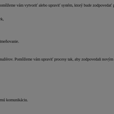
 Pomôžeme vám vytvoriť alebo upraviť systém, ktorý bude zodpovedať 
ek,
odmeňovanie.
ažérov. Pomôžeme vám upraviť procesy tak, aby zodpovedali novým pra
ernú komunikáciu.