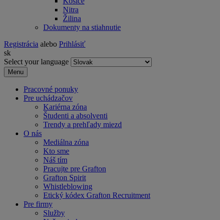
Košice
Nitra
Žilina
Dokumenty na stiahnutie
Registrácia
alebo
Prihlásiť
sk
Select your language
Menu
Pracovné ponuky
Pre uchádzačov
Kariérna zóna
Študenti a absolventi
Trendy a prehľady miezd
O nás
Mediálna zóna
Kto sme
Náš tím
Pracujte pre Grafton
Grafton Spirit
Whistleblowing
Etický kódex Grafton Recruitment
Pre firmy
Služby