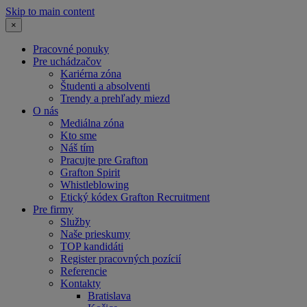
Skip to main content
×
Pracovné ponuky
Pre uchádzačov
Kariérna zóna
Študenti a absolventi
Trendy a prehľady miezd
O nás
Mediálna zóna
Kto sme
Náš tím
Pracujte pre Grafton
Grafton Spirit
Whistleblowing
Etický kódex Grafton Recruitment
Pre firmy
Služby
Naše prieskumy
TOP kandidáti
Register pracovných pozícií
Referencie
Kontakty
Bratislava