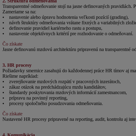
2. Štruktúra odmeňovania
Transparentné odmeňovanie stojí na jasne definovaných pravidlách.
Zameriame sa na:
• nastavenie alebo úpravu hodnotenia veľkosti pozícií (grading),
• návrh štruktúry odmeňovania vrátane fixných a variabilných zloži
• definovanie pravidiel kariérneho rastu a postupu,
• nastavenie objektívnych kritérií pre rozhodovanie o odmeňovaní.
Čo získate
Jasne definovanú mzdovú architektúru pripravenú na transparentné 
3. HR procesy
Požiadavky smernice zasahujú do každodennej práce HR tímov aj man
Riešime napríklad:
• zverejňovanie mzdových rozpätí v pracovných inzerátoch,
• zákaz otázok na predchádzajúcu mzdu kandidátov,
• štandardy poskytovania mzdových informácií zamestnancom,
• prípravu na povinný reporting,
• procesy spoločného posudzovania odmeňovania.
Čo získate
Nastavené HR procesy pripravené na reporting, audit, kontrolu aj int
4. Komunikácia