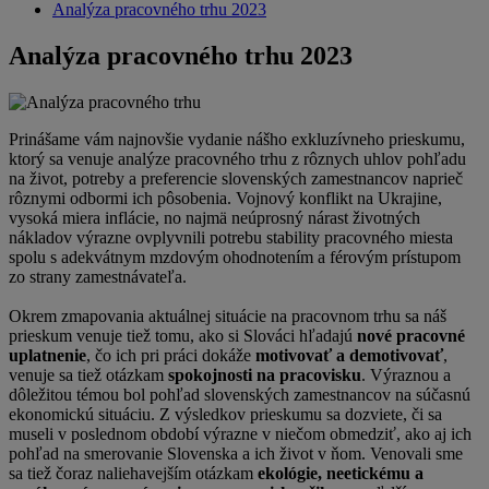
Analýza pracovného trhu 2023
Analýza pracovného trhu 2023
Prinášame vám najnovšie vydanie nášho exkluzívneho prieskumu,
ktorý sa venuje analýze pracovného trhu z rôznych uhlov pohľadu
na život, potreby a preferencie slovenských zamestnancov naprieč
rôznymi odbormi ich pôsobenia. Vojnový konflikt na Ukrajine,
vysoká miera inflácie, no najmä neúprosný nárast životných
nákladov výrazne ovplyvnili potrebu stability pracovného miesta
spolu s adekvátnym mzdovým ohodnotením a férovým prístupom
zo strany zamestnávateľa.
Okrem zmapovania aktuálnej situácie na pracovnom trhu sa náš
prieskum venuje tiež tomu, ako si Slováci hľadajú
nové pracovné
uplatnenie
, čo ich pri práci dokáže
motivovať a demotivovať
,
venuje sa tiež otázkam
spokojnosti na pracovisku
. Výraznou a
dôležitou témou bol pohľad slovenských zamestnancov na súčasnú
ekonomickú situáciu. Z výsledkov prieskumu sa dozviete, či sa
museli v poslednom období výrazne v niečom obmedziť, ako aj ich
pohľad na smerovanie Slovenska a ich život v ňom. Venovali sme
sa tiež čoraz naliehavejším otázkam
ekológie, neetickému a