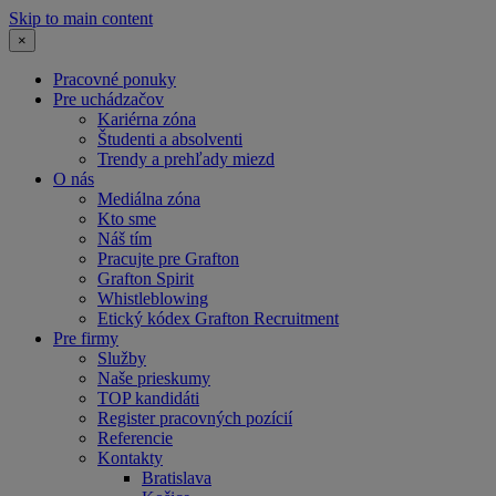
Skip to main content
×
Pracovné ponuky
Pre uchádzačov
Kariérna zóna
Študenti a absolventi
Trendy a prehľady miezd
O nás
Mediálna zóna
Kto sme
Náš tím
Pracujte pre Grafton
Grafton Spirit
Whistleblowing
Etický kódex Grafton Recruitment
Pre firmy
Služby
Naše prieskumy
TOP kandidáti
Register pracovných pozícií
Referencie
Kontakty
Bratislava