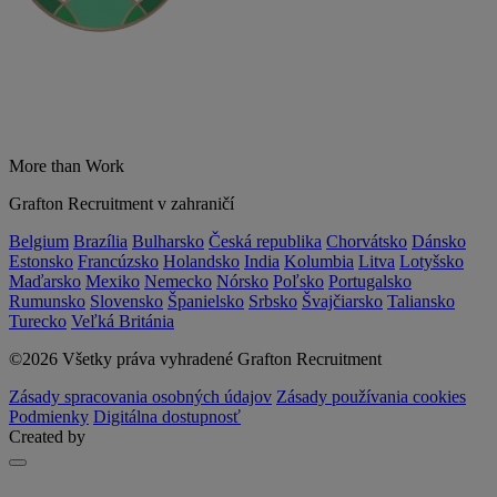
More than Work
Grafton Recruitment v zahraničí
Belgium
Brazília
Bulharsko
Česká republika
Chorvátsko
Dánsko
Estonsko
Francúzsko
Holandsko
India
Kolumbia
Litva
Lotyšsko
Maďarsko
Mexiko
Nemecko
Nórsko
Poľsko
Portugalsko
Rumunsko
Slovensko
Španielsko
Srbsko
Švajčiarsko
Taliansko
Turecko
Veľká Británia
©2026 Všetky práva vyhradené Grafton Recruitment
Zásady spracovania osobných údajov
Zásady používania cookies
Podmienky
Digitálna dostupnosť
Created by