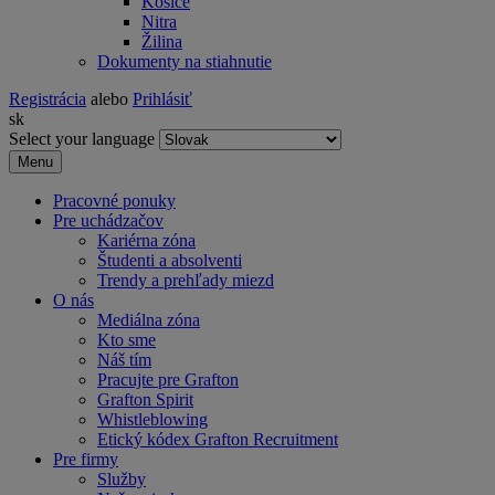
Košice
Nitra
Žilina
Dokumenty na stiahnutie
Registrácia
alebo
Prihlásiť
sk
Select your language
Menu
Pracovné ponuky
Pre uchádzačov
Kariérna zóna
Študenti a absolventi
Trendy a prehľady miezd
O nás
Mediálna zóna
Kto sme
Náš tím
Pracujte pre Grafton
Grafton Spirit
Whistleblowing
Etický kódex Grafton Recruitment
Pre firmy
Služby