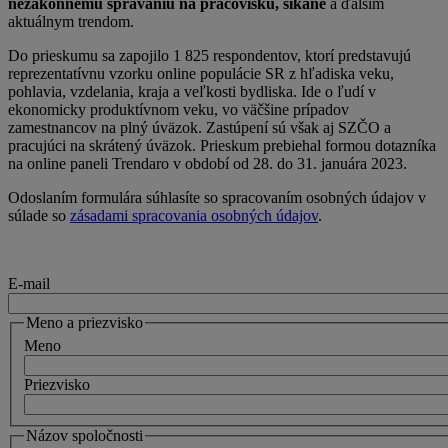
nezákonnému správaniu na pracovisku, šikane
a ďalším
aktuálnym trendom.
Do prieskumu sa zapojilo 1 825 respondentov, ktorí predstavujú
reprezentatívnu vzorku online populácie SR z hľadiska veku,
pohlavia, vzdelania, kraja a veľkosti bydliska. Ide o ľudí v
ekonomicky produktívnom veku, vo väčšine prípadov
zamestnancov na plný úväzok. Zastúpení sú však aj SZČO a
pracujúci na skrátený úväzok. Prieskum prebiehal formou dotazníka
na online paneli Trendaro v období od 28. do 31. januára 2023.
Odoslaním formulára súhlasíte so spracovaním osobných údajov v
súlade so
zásadami spracovania osobných údajov
.
E-mail
Meno a priezvisko
Meno
Priezvisko
Názov spoločnosti