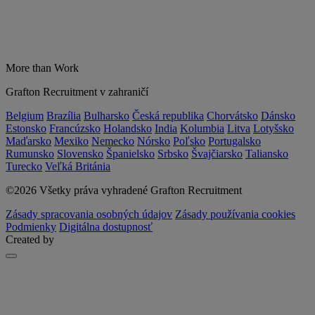
More than Work
Grafton Recruitment v zahraničí
Belgium
Brazília
Bulharsko
Česká republika
Chorvátsko
Dánsko
Estonsko
Francúzsko
Holandsko
India
Kolumbia
Litva
Lotyšsko
Maďarsko
Mexiko
Nemecko
Nórsko
Poľsko
Portugalsko
Rumunsko
Slovensko
Španielsko
Srbsko
Švajčiarsko
Taliansko
Turecko
Veľká Británia
©2026 Všetky práva vyhradené Grafton Recruitment
Zásady spracovania osobných údajov
Zásady používania cookies
Podmienky
Digitálna dostupnosť
Created by