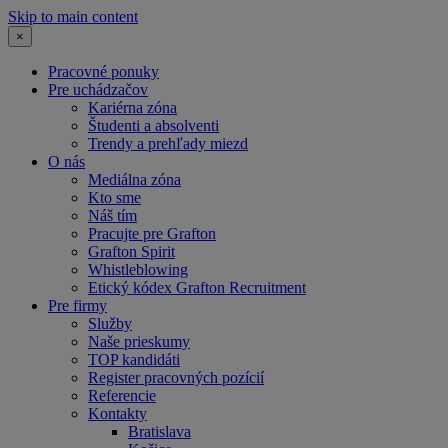
Skip to main content
×
Pracovné ponuky
Pre uchádzačov
Kariérna zóna
Študenti a absolventi
Trendy a prehľady miezd
O nás
Mediálna zóna
Kto sme
Náš tím
Pracujte pre Grafton
Grafton Spirit
Whistleblowing
Etický kódex Grafton Recruitment
Pre firmy
Služby
Naše prieskumy
TOP kandidáti
Register pracovných pozícií
Referencie
Kontakty
Bratislava