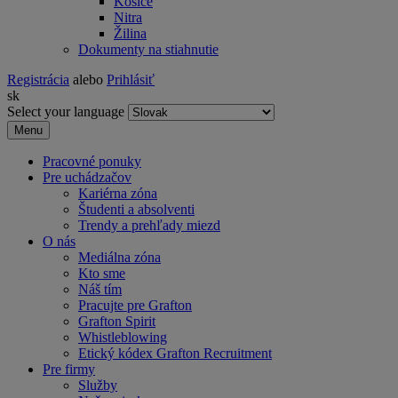
Košice
Nitra
Žilina
Dokumenty na stiahnutie
Registrácia
alebo
Prihlásiť
sk
Select your language
Menu
Pracovné ponuky
Pre uchádzačov
Kariérna zóna
Študenti a absolventi
Trendy a prehľady miezd
O nás
Mediálna zóna
Kto sme
Náš tím
Pracujte pre Grafton
Grafton Spirit
Whistleblowing
Etický kódex Grafton Recruitment
Pre firmy
Služby