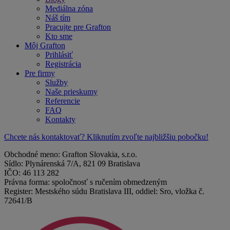
Mediálna zóna
Náš tím
Pracujte pre Grafton
Kto sme
Môj Grafton
Prihlásiť
Registrácia
Pre firmy
Služby
Naše prieskumy
Referencie
FAQ
Kontakty
Chcete nás kontaktovať? Kliknutím zvoľte najbližšiu pobočku!
Obchodné meno: Grafton Slovakia, s.r.o.
Sídlo: Plynárenská 7/A, 821 09 Bratislava
IČO: 46 113 282
Právna forma: spoločnosť s ručením obmedzeným
Register: Mestského súdu Bratislava III, oddiel: Sro, vložka č.
72641/B