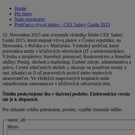
Home
Pre firmy
Naše prieskumy
Prehľad o vývoji platov - CEE Salary Guide 2015
12. Novembra 2015 sme zverejnili výsledky štúdie CEE Salary
Guide 2015, ktorá mapuje vývoj platov v Českej republike, na
Slovensku, v Poľsku a v Maďarsku. Výsledný prehľad, ktorý
porovnáva mzdy v kľúčových odvetviach (IT a telekomunikáce;
Výroba a strojárstvo; Stavebný priemysel; Bankovníctvo a finančné
služby; Predaj, obchod a marketing; Ľudské zdroje, administratíva a
právo, Centrá zdieľaných služieb ), ukazuje na pozitívne trendy a
rast, týkajúci sa či už pracovných pozícií alebo mzdových
ukazovateľov. Vo všetkých mapovaných krajinách rastie
odmeňovanie zamestancov v kľúčových odvetviach trhu.
Štúdiu poskytujeme iba v tlačenej podobe. Elektronická verzia
nie je k dispozícii.
Pre získanie celého prieskumu, prosím, vyplňte formulár nižšie.
name_all
Meno