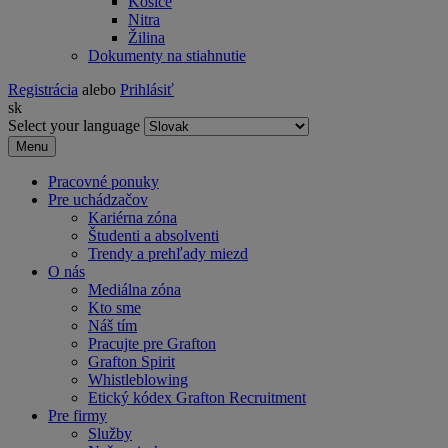
Košice
Nitra
Žilina
Dokumenty na stiahnutie
Registrácia
alebo
Prihlásiť
sk
Select your language
Menu
Pracovné ponuky
Pre uchádzačov
Kariérna zóna
Študenti a absolventi
Trendy a prehľady miezd
O nás
Mediálna zóna
Kto sme
Náš tím
Pracujte pre Grafton
Grafton Spirit
Whistleblowing
Etický kódex Grafton Recruitment
Pre firmy
Služby