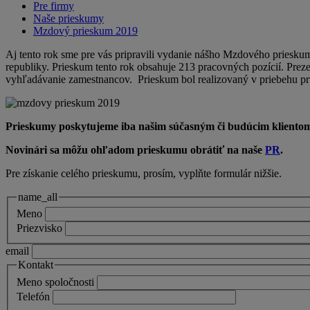
Pre firmy
Naše prieskumy
Mzdový prieskum 2019
Aj tento rok sme pre vás pripravili vydanie nášho Mzdového priesku
republiky. Prieskum tento rok obsahuje 213 pracovných pozícií. Pre
vyhľadávanie zamestnancov. Prieskum bol realizovaný v priebehu pr
Prieskumy poskytujeme iba našim súčasným či budúcim klientom (o
Novinári sa môžu ohľadom prieskumu obrátiť na naše
PR
.​
Pre získanie celého prieskumu, prosím, vyplňte formulár nižšie.
name_all
Meno
Priezvisko
email
Kontakt
Meno spoločnosti
Telefón