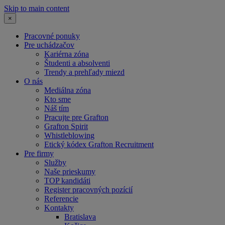
Skip to main content
×
Pracovné ponuky
Pre uchádzačov
Kariérna zóna
Študenti a absolventi
Trendy a prehľady miezd
O nás
Mediálna zóna
Kto sme
Náš tím
Pracujte pre Grafton
Grafton Spirit
Whistleblowing
Etický kódex Grafton Recruitment
Pre firmy
Služby
Naše prieskumy
TOP kandidáti
Register pracovných pozícií
Referencie
Kontakty
Bratislava