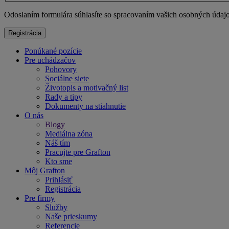
Odoslaním formulára súhlasíte so spracovaním vašich osobných údaj
Ponúkané pozície
Pre uchádzačov
Pohovory
Sociálne siete
Životopis a motivačný list
Rady a tipy
Dokumenty na stiahnutie
O nás
Blogy
Mediálna zóna
Náš tím
Pracujte pre Grafton
Kto sme
Môj Grafton
Prihlásiť
Registrácia
Pre firmy
Služby
Naše prieskumy
Referencie