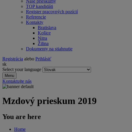
Naše prieskumy
TOP kandidáti
Register pracovných pozícií
Referencie
Kontakty
Bratislava
Košice
Nitra
Žilina
Dokumenty na stiahnutie
Registrácia
alebo
Prihlásiť
sk
Select your language
Menu
Kontaktujte nás
Mzdový prieskum 2019
You are here
Home