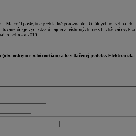
mu. Materiál poskytuje prehľadné porovnanie aktuálnych miezd na trhu
zentované údaje vychádzajú najmä z nástupných miezd uchádzačov, ktor
vého pol roka 2019.
bchodným spoločnostiam) a to v tlačenej podobe. Elektronická verz