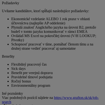
Požiadavky
Uvítame kandidátov, ktorí spĺňajú nasledujúce požiadavky:
Ekonomické vzdelanie ALEBO 1 rok praxe v oblasti
účtovníctva (najlepšie AP oddelenie)
Plynulá znalosť Anglického jazyka na úrovni B2, pretože
budeš v tomto jazyku komunikovať v rámci EMEA
Ovládaš MS Excel na pokročilej úrovni (V/H LOOKUP;
Pivotky)
Schopnosť pracovať v tíme, pomáhať členom tímu a na
druhej strane vedieť pracovať aj samostatne
Benefity
Flexibilný pracovný čas
Sick days
Benefit pre verejnú dopravu
Pravidelné tímové podujatia
Ročný bonus
Environmentálny program
Iné poznámky
Viac podobných pozícií nájdete na
https://www.grafton.sk/sk/job-
search