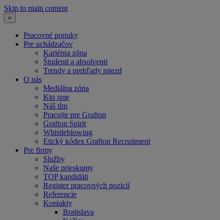
Skip to main content
×
Pracovné ponuky
Pre uchádzačov
Kariérna zóna
Študenti a absolventi
Trendy a prehľady miezd
O nás
Mediálna zóna
Kto sme
Náš tím
Pracujte pre Grafton
Grafton Spirit
Whistleblowing
Etický kódex Grafton Recruitment
Pre firmy
Služby
Naše prieskumy
TOP kandidáti
Register pracovných pozícií
Referencie
Kontakty
Bratislava