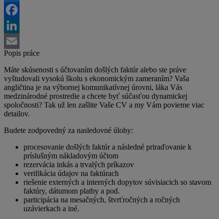
Twitter
Facebook
LinkedIn
Popis práce
Email
Máte skúsenosti s účtovaním došlých faktúr alebo ste práve
vyštudovali vysokú školu s ekonomickým zameraním? Vaša
angličtina je na výbornej komunikatívnej úrovni, láka Vás
medzinárodné prostredie a chcete byť súčasťou dynamickej
spoločnosti? Tak už len zašlite Vaše CV a my Vám povieme viac
detailov.
Budete zodpovedný za nasledovné úlohy:
procesovanie došlých faktúr a následné priraďovanie k
príslušným nákladovým účtom
rezervácia inkás a trvalých príkazov
verifikácia údajov na faktúrach
riešenie externých a interných dopytov súvisiacich so stavom
faktúry, dátumom platby a pod.
participácia na mesačných, štvrťročných a ročných
uzávierkach a iné.