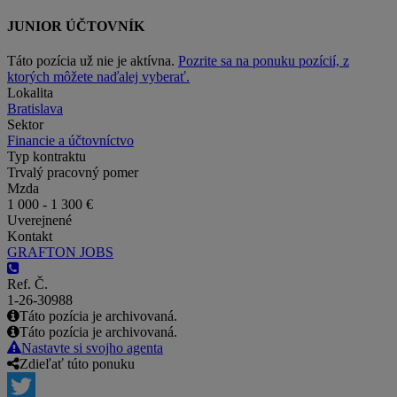
JUNIOR ÚČTOVNÍK
Táto pozícia už nie je aktívna.
Pozrite sa na ponuku pozícií, z
ktorých môžete naďalej vyberať.
Lokalita
Bratislava
Sektor
Financie a účtovníctvo
Typ kontraktu
Trvalý pracovný pomer
Mzda
1 000 - 1 300 €
Uverejnené
Kontakt
GRAFTON JOBS
Ref. Č.
1-26-30988
Táto pozícia je archivovaná.
Táto pozícia je archivovaná.
Nastavte si svojho agenta
Zdieľať túto ponuku