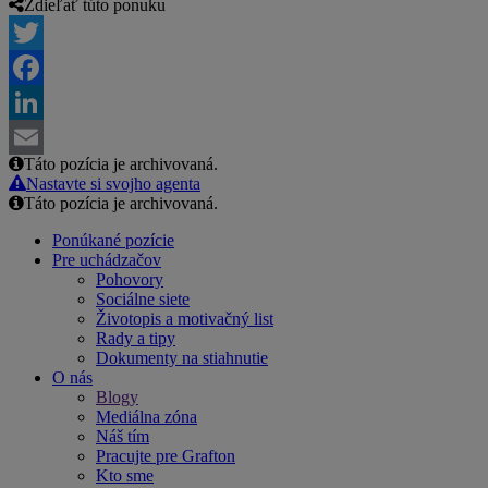
Zdieľať túto ponuku
Twitter
Facebook
LinkedIn
Táto pozícia je archivovaná.
Email
Nastavte si svojho agenta
Táto pozícia je archivovaná.
Ponúkané pozície
Pre uchádzačov
Pohovory
Sociálne siete
Životopis a motivačný list
Rady a tipy
Dokumenty na stiahnutie
O nás
Blogy
Mediálna zóna
Náš tím
Pracujte pre Grafton
Kto sme