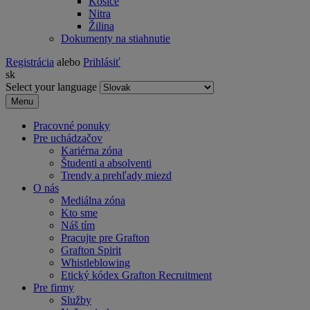
Košice
Nitra
Žilina
Dokumenty na stiahnutie
Registrácia
alebo
Prihlásiť
sk
Select your language
Menu
Pracovné ponuky
Pre uchádzačov
Kariérna zóna
Študenti a absolventi
Trendy a prehľady miezd
O nás
Mediálna zóna
Kto sme
Náš tím
Pracujte pre Grafton
Grafton Spirit
Whistleblowing
Etický kódex Grafton Recruitment
Pre firmy
Služby