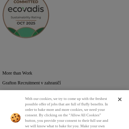
More than Work
Grafton Recruitment v zahraničí
Belgium
Brazília
Bulharsko
Česká republika
Chorvátsko
Dánsko
Estonsko
Francúzsko
Holandsko
India
Kolumbia
Litva
Lotyšsko
With our cookies, we try to come up with the freshest
Maďarsko
Mexiko
Nemecko
Nórsko
Poľsko
Portugalsko
possible offer of jobs that are full of fluffy benefits. In
Rumunsko
Slovensko
Španielsko
Srbsko
Švajčiarsko
Taliansko
order to bake more and more cookies, we need your
Turecko
Veľká Británia
consent. By clicking on the “Allow All Cookies”
button, you provide your consent to their full use and
©2026 Všetky práva vyhradené Grafton Recruitment
we will know what to bake for you. Make your own