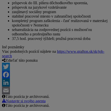
príspevok do III. piliera dôchodkového sporenia,
príspevok na jazykové vzdelávanie
zaujímavý sociálny program
stabilné pracovné miesto v zahraničnej spoločnosti
kompletný program zaškolenia - časť realizovaná v materskej
spoločnosti v Nemecku
sebarealizácia na zodpovednej pozícii s možnosťou
odborného a profesijného rastu
37,5 hod. pracovný týždeň; pružná pracovná doba
Iné poznámky
Viac podobných pozícií nájdete na
https://www.grafton.sk/sk/job-
search
Zdieľať túto ponuku
Twitter
Facebook
LinkedIn
Táto pozícia je archivovaná.
Email
Nastavte si svojho agenta
Táto pozícia je archivovaná.