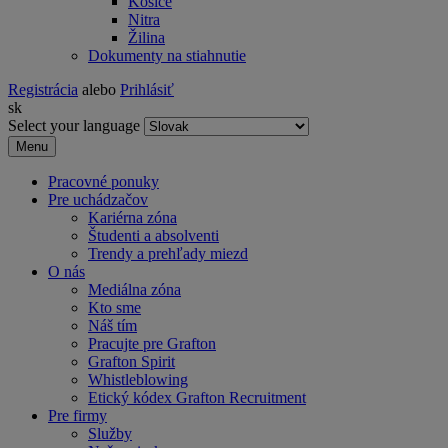
Košice
Nitra
Žilina
Dokumenty na stiahnutie
Registrácia
alebo
Prihlásiť
sk
Select your language
Menu
Pracovné ponuky
Pre uchádzačov
Kariérna zóna
Študenti a absolventi
Trendy a prehľady miezd
O nás
Mediálna zóna
Kto sme
Náš tím
Pracujte pre Grafton
Grafton Spirit
Whistleblowing
Etický kódex Grafton Recruitment
Pre firmy
Služby