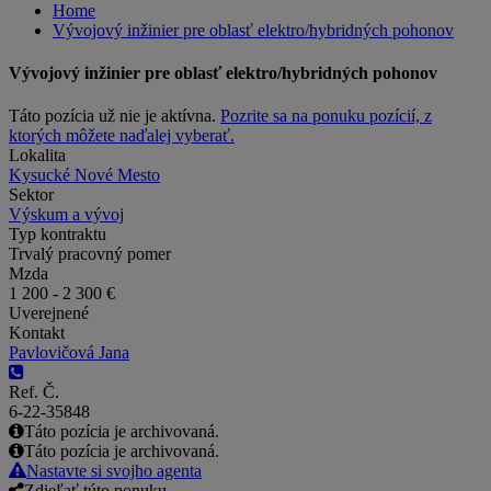
Home
Vývojový inžinier pre oblasť elektro/hybridných pohonov
Vývojový inžinier pre oblasť elektro/hybridných pohonov
Táto pozícia už nie je aktívna.
Pozrite sa na ponuku pozícií, z
ktorých môžete naďalej vyberať.
Lokalita
Kysucké Nové Mesto
Sektor
Výskum a vývoj
Typ kontraktu
Trvalý pracovný pomer
Mzda
1 200 - 2 300 €
Uverejnené
Kontakt
Pavlovičová Jana
Ref. Č.
6-22-35848
Táto pozícia je archivovaná.
Táto pozícia je archivovaná.
Nastavte si svojho agenta
Zdieľať túto ponuku