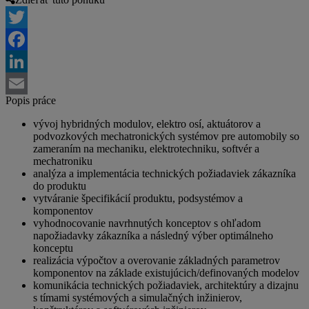
Twitter
Facebook
LinkedIn
Popis práce
Email
vývoj hybridných modulov, elektro osí, aktuátorov a
podvozkových mechatronických systémov pre automobily so
zameraním na mechaniku, elektrotechniku, softvér a
mechatroniku
analýza a implementácia technických požiadaviek zákazníka
do produktu
vytváranie špecifikácií produktu, podsystémov a
komponentov
vyhodnocovanie navrhnutých konceptov s ohľadom
napožiadavky zákazníka a následný výber optimálneho
konceptu
realizácia výpočtov a overovanie základných parametrov
komponentov na základe existujúcich/definovaných modelov
komunikácia technických požiadaviek, architektúry a dizajnu
s tímami systémových a simulačných inžinierov,