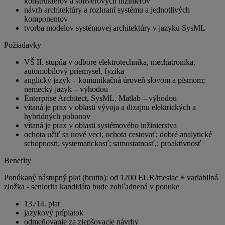
konštruktérov a softvérových inžinierov
návrh architektúry a rozhraní systému a jednotlivých
komponentov
tvorba modelov systémovej architektúry v jazyku SysML
Požiadavky
VŠ II. stupňa v odbore elektrotechnika, mechatronika,
automobilový priemysel, fyzika
anglický jazyk – komunikačná úroveň slovom a písmom;
nemecký jazyk – výhodou
Enterprise Architect, SysML, Matlab – výhodou
vítaná je prax v oblasti vývoja a dizajnu elektrických a
hybridných pohonov
vítaná je prax v oblasti systémového inžinierstva
ochota učiť sa nové veci; ochota cestovať; dobré analytické
schopnosti; systematickosť; samostatnosť,; proaktívnosť
Benefity
Ponúkaný nástupný plat (brutto): od 1200 EUR/mesiac + variabilná
zložka - seniorita kandidáta bude zohľadnená v ponuke
13./14. plat
jazykový príplatok
odmeňovanie za zlepšovacie návrhy