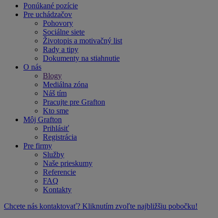
Ponúkané pozície
Pre uchádzačov
Pohovory
Sociálne siete
Životopis a motivačný list
Rady a tipy
Dokumenty na stiahnutie
O nás
Blogy
Mediálna zóna
Náš tím
Pracujte pre Grafton
Kto sme
Môj Grafton
Prihlásiť
Registrácia
Pre firmy
Služby
Naše prieskumy
Referencie
FAQ
Kontakty
Chcete nás kontaktovať? Kliknutím zvoľte najbližšiu pobočku!