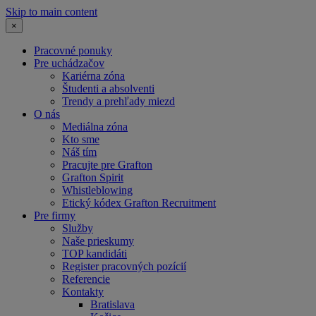
Skip to main content
×
Pracovné ponuky
Pre uchádzačov
Kariérna zóna
Študenti a absolventi
Trendy a prehľady miezd
O nás
Mediálna zóna
Kto sme
Náš tím
Pracujte pre Grafton
Grafton Spirit
Whistleblowing
Etický kódex Grafton Recruitment
Pre firmy
Služby
Naše prieskumy
TOP kandidáti
Register pracovných pozícií
Referencie
Kontakty
Bratislava