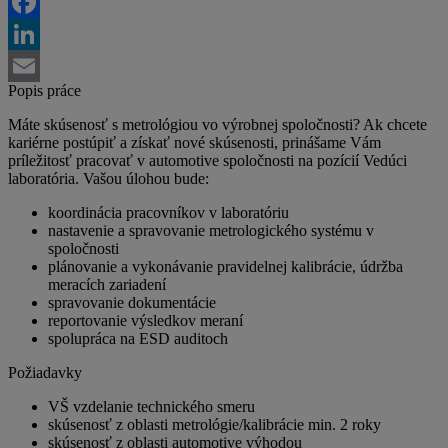
Twitter
Facebook
LinkedIn
Popis práce
Email
Máte skúsenosť s metrológiou vo výrobnej spoločnosti? Ak chcete
kariérne postúpiť a získať nové skúsenosti, prinášame Vám
príležitosť pracovať v automotive spoločnosti na pozícií Vedúci
laboratória. Vašou úlohou bude:
koordinácia pracovníkov v laboratóriu
nastavenie a spravovanie metrologického systému v
spoločnosti
plánovanie a vykonávanie pravidelnej kalibrácie, údržba
meracích zariadení
spravovanie dokumentácie
reportovanie výsledkov meraní
spolupráca na ESD auditoch
Požiadavky
VŠ vzdelanie technického smeru
skúsenosť z oblasti metrológie/kalibrácie min. 2 roky
skúsenosť z oblasti automotive výhodou