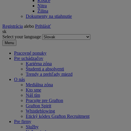
Košice
Nitra
Žilina
Dokumenty na stiahnutie
Registrácia
alebo
Prihlásiť
sk
Select your language
Menu
Pracovné ponuky
Pre uchádzačov
Kariérna zóna
Študenti a absolventi
Trendy a prehľady miezd
O nás
Mediálna zóna
Kto sme
Náš tím
Pracujte pre Grafton
Grafton Spirit
Whistleblowing
Etický kódex Grafton Recruitment
Pre firmy
Služby