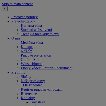
Skip to main content
×
Pracovné ponuky
Pre uchádzačov
Kariérna zóna
Študenti a absolventi
Trendy a prehľady miezd
O nás
Mediálna zóna
Kto sme
Náš tím
Pracujte pre Grafton
Grafton Spirit
Whistleblowing
Etický kódex Grafton Recruitment
Pre firmy
Služby
Naše prieskumy
TOP kandidáti
Register pracovných pozícií
Referencie
Kontakty
Bratislava