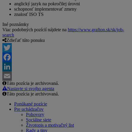
anglický jazyk na pokročilej úrovni
schopnosť implementovať zmeny
znalosť ISO TS
Iné poznámky
Viac podobných pozícií nájdete na
https://www.grafton.sk/sk/job-
search
Zdieľať túto ponuku
Twitter
Facebook
LinkedIn
Táto pozícia je archivovaná.
Email
Nastavte si svojho agenta
Táto pozícia je archivovaná.
Ponúkané pozície
Pre uchádzačov
Pohovory
Sociálne siete
Životopis a motivačný list
Rady a tipy