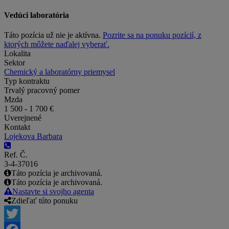
Vedúci laboratória
Táto pozícia už nie je aktívna.
Pozrite sa na ponuku pozícií, z
ktorých môžete naďalej vyberať.
Lokalita
Sektor
Chemický a laboratórny priemysel
Typ kontraktu
Trvalý pracovný pomer
Mzda
1 500 - 1 700 €
Uverejnené
Kontakt
Lojekova Barbara
Ref. Č.
3-4-37016
Táto pozícia je archivovaná.
Táto pozícia je archivovaná.
Nastavte si svojho agenta
Zdieľať túto ponuku