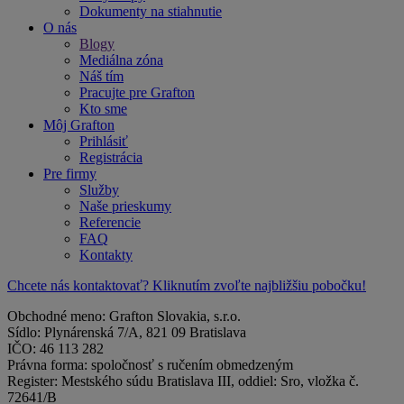
Dokumenty na stiahnutie
O nás
Blogy
Mediálna zóna
Náš tím
Pracujte pre Grafton
Kto sme
Môj Grafton
Prihlásiť
Registrácia
Pre firmy
Služby
Naše prieskumy
Referencie
FAQ
Kontakty
Chcete nás kontaktovať? Kliknutím zvoľte najbližšiu pobočku!
Obchodné meno: Grafton Slovakia, s.r.o.
Sídlo: Plynárenská 7/A, 821 09 Bratislava
IČO: 46 113 282
Právna forma: spoločnosť s ručením obmedzeným
Register: Mestského súdu Bratislava III, oddiel: Sro, vložka č.
72641/B