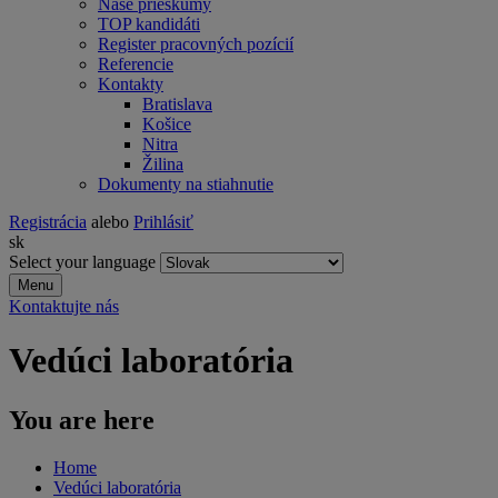
Naše prieskumy
TOP kandidáti
Register pracovných pozícií
Referencie
Kontakty
Bratislava
Košice
Nitra
Žilina
Dokumenty na stiahnutie
Registrácia
alebo
Prihlásiť
sk
Select your language
Menu
Kontaktujte nás
Vedúci laboratória
You are here
Home
Vedúci laboratória