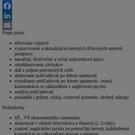
Twitter
Facebook
LinkedIn
Popis práce
Email
účtovanie výpisov
vypracovanie a aktualizácia interných účtovných smerníc
predpisov
mesačné, štvrťročné a ročné uzávierkové práce
odsúhlasovanie záväzkov
daň z príjmu právnických osôb
sledovanie pohľadávok po lehote splatnosti
vymáhanie pohľadávok po lehote splatnosti - nutná
kumunikácia so zákazníkmi v anglickom jazyku
analýza pohľadávok
pokladňa ( príjem, výdaj, cestovné poistenie, drobný nákup)
Požiadavky
SŠ , VŠ ekonomického zamerania
skúsenosti v oblasti účtovníctva a financií (2 -3 roky)
znalosť anglického jazyka na pokročilej úrovni, každodenná
komukácia so zákazníkmi slovom a písmom