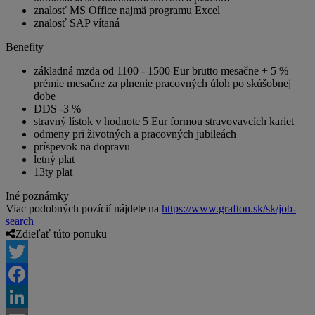
znalosť MS Office najmä programu Excel
znalosť SAP vítaná
Benefity
základná mzda od 1100 - 1500 Eur brutto mesačne + 5 %
prémie mesačne za plnenie pracovných úloh po skúšobnej
dobe
DDS -3 %
stravný lístok v hodnote 5 Eur formou stravovavcích kariet
odmeny pri životných a pracovných jubileách
príspevok na dopravu
letný plat
13ty plat
Iné poznámky
Viac podobných pozícií nájdete na
https://www.grafton.sk/sk/job-
search
Zdieľať túto ponuku
Twitter
Facebook