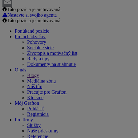
LinkedIn
Táto pozícia je archivovaná.
Email
Nastavte si svojho agenta
Táto pozícia je archivovaná.
Ponúkané pozície
Pre uchádzačov
Pohovory
Sociálne siete
Životopis a motivačný list
Rady a tipy
Dokumenty na stiahnutie
O nás
Blogy
Mediálna zóna
Náš tím
Pracujte pre Grafton
Kto sme
Môj Grafton
Prihlásiť
Registrácia
Pre firmy
Služby
Naše prieskumy
Referencie