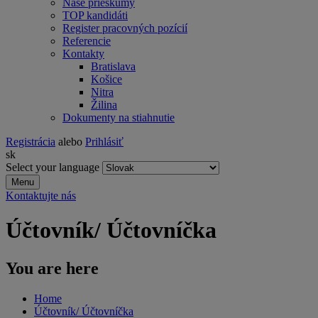
Naše prieskumy
TOP kandidáti
Register pracovných pozícií
Referencie
Kontakty
Bratislava
Košice
Nitra
Žilina
Dokumenty na stiahnutie
Registrácia
alebo
Prihlásiť
sk
Select your language
Menu
Kontaktujte nás
Účtovník/ Účtovníčka
You are here
Home
Účtovník/ Účtovníčka