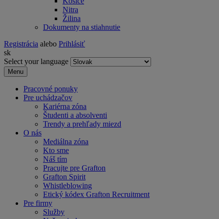
Košice
Nitra
Žilina
Dokumenty na stiahnutie
Registrácia
alebo
Prihlásiť
sk
Select your language
Menu
Pracovné ponuky
Pre uchádzačov
Kariérna zóna
Študenti a absolventi
Trendy a prehľady miezd
O nás
Mediálna zóna
Kto sme
Náš tím
Pracujte pre Grafton
Grafton Spirit
Whistleblowing
Etický kódex Grafton Recruitment
Pre firmy
Služby