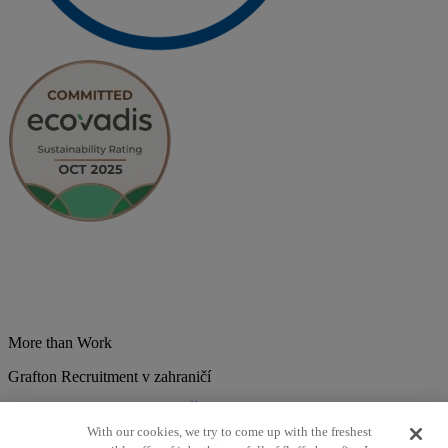
More than Work
Grafton Recruitment v zahraničí
Belgium
Brazília
Bulharsko
Česká republika
Chorvátsko
Dánsko
Estonsko
Francúzsko
Holandsko
India
Kolumbia
Litva
Lotyšsko
With our cookies, we try to come up with the freshest
Maďarsko
Mexiko
Nemecko
Nórsko
Poľsko
Portugalsko