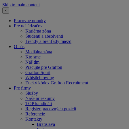
Skip to main content
×
Pracovné ponuky
Pre uchádzačov
Kariérna zóna
Študenti a absolventi
Trendy a prehľady miezd
O nás
Mediálna zóna
Kto sme
Náš tím
Pracujte pre Grafton
Grafton Spirit
Whistleblowing
Etický kódex Grafton Recruitment
Pre firmy
Služby
Naše prieskumy
TOP kandidáti
Register pracovných pozícií
Referencie
Kontakty
Bratislava