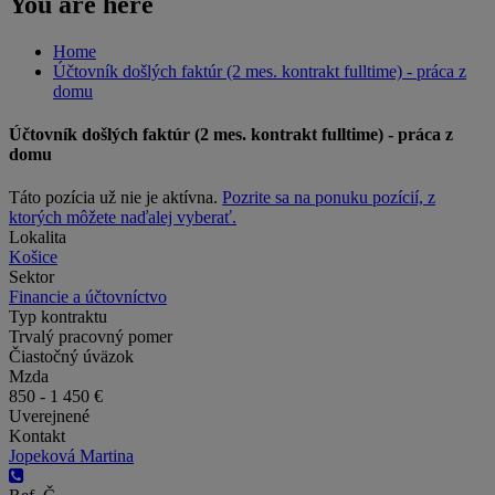
You are here
Home
Účtovník došlých faktúr (2 mes. kontrakt fulltime) - práca z
domu
Účtovník došlých faktúr (2 mes. kontrakt fulltime) - práca z
domu
Táto pozícia už nie je aktívna.
Pozrite sa na ponuku pozícií, z
ktorých môžete naďalej vyberať.
Lokalita
Košice
Sektor
Financie a účtovníctvo
Typ kontraktu
Trvalý pracovný pomer
Čiastočný úväzok
Mzda
850 - 1 450 €
Uverejnené
Kontakt
Jopeková Martina