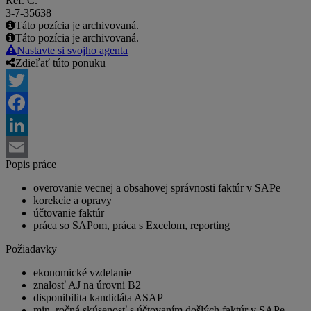
Ref. Č.
3-7-35638
Táto pozícia je archivovaná.
Táto pozícia je archivovaná.
Nastavte si svojho agenta
Zdieľať túto ponuku
Twitter
Facebook
LinkedIn
Popis práce
Email
overovanie vecnej a obsahovej správnosti faktúr v SAPe
korekcie a opravy
účtovanie faktúr
práca so SAPom, práca s Excelom, reporting
Požiadavky
ekonomické vzdelanie
znalosť AJ na úrovni B2
disponibilita kandidáta ASAP
min. ročná skúsenosť s účtovaním došlých faktúr v SAPe