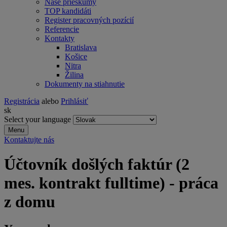
Naše prieskumy
TOP kandidáti
Register pracovných pozícií
Referencie
Kontakty
Bratislava
Košice
Nitra
Žilina
Dokumenty na stiahnutie
Registrácia
alebo
Prihlásiť
sk
Select your language
Menu
Kontaktujte nás
Účtovník došlých faktúr (2
mes. kontrakt fulltime) - práca
z domu