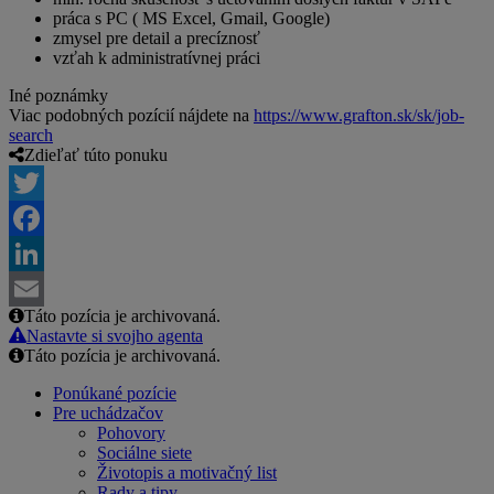
práca s PC ( MS Excel, Gmail, Google)
zmysel pre detail a precíznosť
vzťah k administratívnej práci
Iné poznámky
Viac podobných pozícií nájdete na
https://www.grafton.sk/sk/job-
search
Zdieľať túto ponuku
Twitter
Facebook
LinkedIn
Táto pozícia je archivovaná.
Email
Nastavte si svojho agenta
Táto pozícia je archivovaná.
Ponúkané pozície
Pre uchádzačov
Pohovory
Sociálne siete
Životopis a motivačný list
Rady a tipy