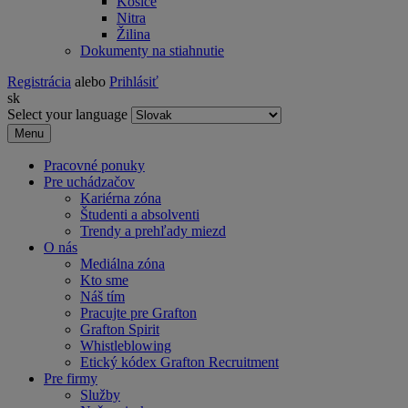
Košice
Nitra
Žilina
Dokumenty na stiahnutie
Registrácia
alebo
Prihlásiť
sk
Select your language
Menu
Pracovné ponuky
Pre uchádzačov
Kariérna zóna
Študenti a absolventi
Trendy a prehľady miezd
O nás
Mediálna zóna
Kto sme
Náš tím
Pracujte pre Grafton
Grafton Spirit
Whistleblowing
Etický kódex Grafton Recruitment
Pre firmy
Služby