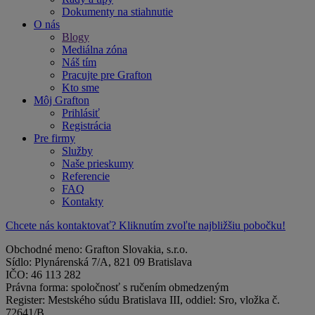
Dokumenty na stiahnutie
O nás
Blogy
Mediálna zóna
Náš tím
Pracujte pre Grafton
Kto sme
Môj Grafton
Prihlásiť
Registrácia
Pre firmy
Služby
Naše prieskumy
Referencie
FAQ
Kontakty
Chcete nás kontaktovať? Kliknutím zvoľte najbližšiu pobočku!
Obchodné meno: Grafton Slovakia, s.r.o.
Sídlo: Plynárenská 7/A, 821 09 Bratislava
IČO: 46 113 282
Právna forma: spoločnosť s ručením obmedzeným
Register: Mestského súdu Bratislava III, oddiel: Sro, vložka č.
72641/B