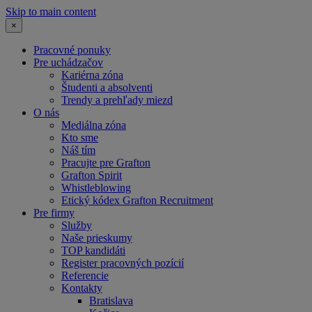
Skip to main content
×
Pracovné ponuky
Pre uchádzačov
Kariérna zóna
Študenti a absolventi
Trendy a prehľady miezd
O nás
Mediálna zóna
Kto sme
Náš tím
Pracujte pre Grafton
Grafton Spirit
Whistleblowing
Etický kódex Grafton Recruitment
Pre firmy
Služby
Naše prieskumy
TOP kandidáti
Register pracovných pozícií
Referencie
Kontakty
Bratislava