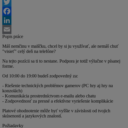
Twitter
Facebook
LinkedIn
Popis práce
Email
Máš nemčinu v malíčku, chcel by si ju využívať, ale nemáš chuť
"visieť" celý deň na telefóne?
Na tejto pozícii sa ti to nestane. Podpora je totiž výlučne v písanej
forme.
Od 10:00 do 19:00 budeš zodpovedný za:
- Riešenie technických problémov gamerov (PC hry aj hry na
konzolách)
- Komunikácia prostredníctvom e-mailu alebo chatu
- Zodpovednosť za presné a efektívne vyriešenie komplikácie
Platové ohodnotenie môže byť vyššie v závislosti od tvojich
skúseností a jazykových znalostí.
Požiadavky