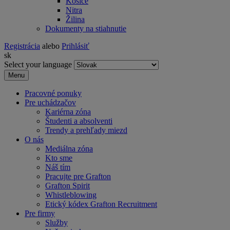
Košice
Nitra
Žilina
Dokumenty na stiahnutie
Registrácia
alebo
Prihlásiť
sk
Select your language
Menu
Pracovné ponuky
Pre uchádzačov
Kariérna zóna
Študenti a absolventi
Trendy a prehľady miezd
O nás
Mediálna zóna
Kto sme
Náš tím
Pracujte pre Grafton
Grafton Spirit
Whistleblowing
Etický kódex Grafton Recruitment
Pre firmy
Služby