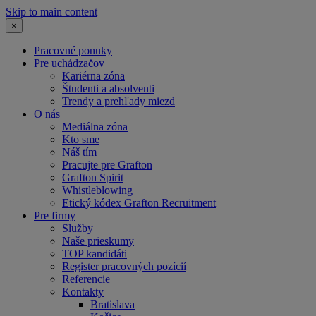
Skip to main content
×
Pracovné ponuky
Pre uchádzačov
Kariérna zóna
Študenti a absolventi
Trendy a prehľady miezd
O nás
Mediálna zóna
Kto sme
Náš tím
Pracujte pre Grafton
Grafton Spirit
Whistleblowing
Etický kódex Grafton Recruitment
Pre firmy
Služby
Naše prieskumy
TOP kandidáti
Register pracovných pozícií
Referencie
Kontakty
Bratislava