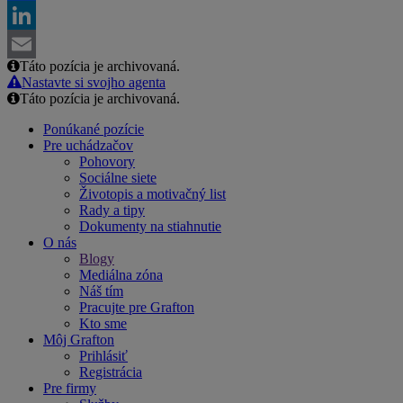
Facebook
LinkedIn
Táto pozícia je archivovaná.
Email
Nastavte si svojho agenta
Táto pozícia je archivovaná.
Ponúkané pozície
Pre uchádzačov
Pohovory
Sociálne siete
Životopis a motivačný list
Rady a tipy
Dokumenty na stiahnutie
O nás
Blogy
Mediálna zóna
Náš tím
Pracujte pre Grafton
Kto sme
Môj Grafton
Prihlásiť
Registrácia
Pre firmy