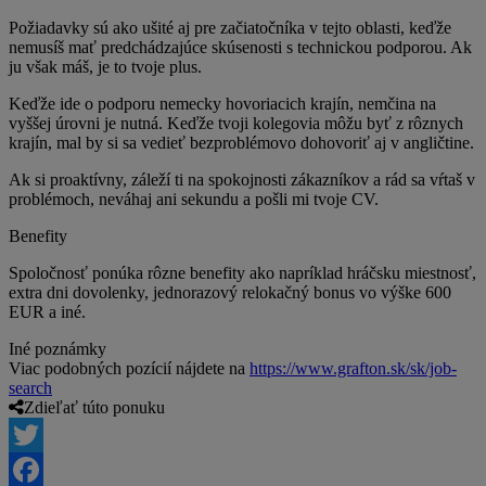
Požiadavky sú ako ušité aj pre začiatočníka v tejto oblasti, keďže
nemusíš mať predchádzajúce skúsenosti s technickou podporou. Ak
ju však máš, je to tvoje plus.
Keďže ide o podporu nemecky hovoriacich krajín, nemčina na
vyššej úrovni je nutná. Keďže tvoji kolegovia môžu byť z rôznych
krajín, mal by si sa vedieť bezproblémovo dohovoriť aj v angličtine.
Ak si proaktívny, záleží ti na spokojnosti zákazníkov a rád sa vŕtaš v
problémoch, neváhaj ani sekundu a pošli mi tvoje CV.
Benefity
Spoločnosť ponúka rôzne benefity ako napríklad hráčsku miestnosť,
extra dni dovolenky, jednorazový relokačný bonus vo výške 600
EUR a iné.
Iné poznámky
Viac podobných pozícií nájdete na
https://www.grafton.sk/sk/job-
search
Zdieľať túto ponuku
Twitter