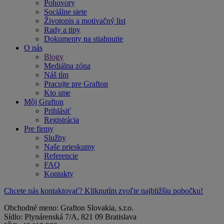
Pohovory
Sociálne siete
Životopis a motivačný list
Rady a tipy
Dokumenty na stiahnutie
O nás
Blogy
Mediálna zóna
Náš tím
Pracujte pre Grafton
Kto sme
Môj Grafton
Prihlásiť
Registrácia
Pre firmy
Služby
Naše prieskumy
Referencie
FAQ
Kontakty
Chcete nás kontaktovať? Kliknutím zvoľte najbližšiu pobočku!
Obchodné meno: Grafton Slovakia, s.r.o.
Sídlo: Plynárenská 7/A, 821 09 Bratislava