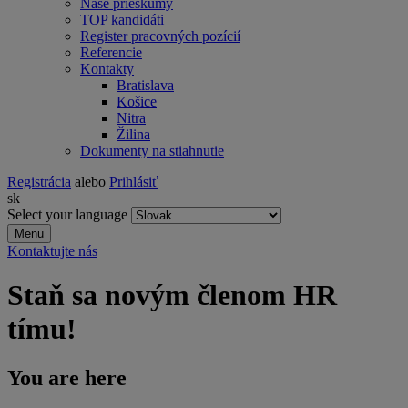
Naše prieskumy
TOP kandidáti
Register pracovných pozícií
Referencie
Kontakty
Bratislava
Košice
Nitra
Žilina
Dokumenty na stiahnutie
Registrácia
alebo
Prihlásiť
sk
Select your language
Menu
Kontaktujte nás
Staň sa novým členom HR
tímu!
You are here