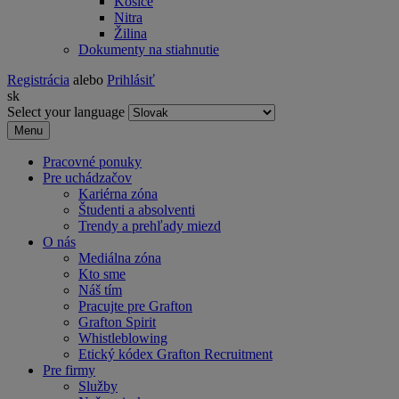
Košice
Nitra
Žilina
Dokumenty na stiahnutie
Registrácia
alebo
Prihlásiť
sk
Select your language
Menu
Pracovné ponuky
Pre uchádzačov
Kariérna zóna
Študenti a absolventi
Trendy a prehľady miezd
O nás
Mediálna zóna
Kto sme
Náš tím
Pracujte pre Grafton
Grafton Spirit
Whistleblowing
Etický kódex Grafton Recruitment
Pre firmy
Služby