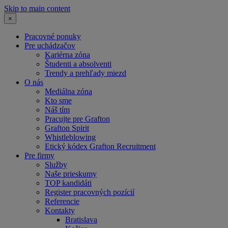
Skip to main content
×
Pracovné ponuky
Pre uchádzačov
Kariérna zóna
Študenti a absolventi
Trendy a prehľady miezd
O nás
Mediálna zóna
Kto sme
Náš tím
Pracujte pre Grafton
Grafton Spirit
Whistleblowing
Etický kódex Grafton Recruitment
Pre firmy
Služby
Naše prieskumy
TOP kandidáti
Register pracovných pozícií
Referencie
Kontakty
Bratislava