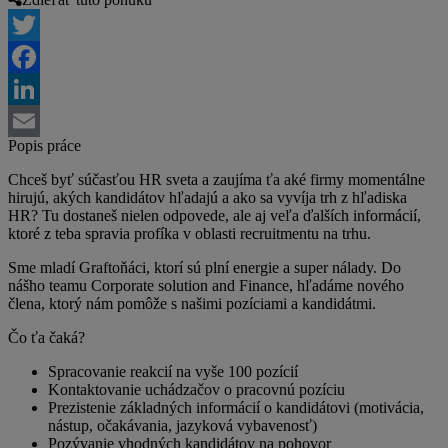
Twitter
Facebook
LinkedIn
Popis práce
Email
Chceš byť súčasťou HR sveta a zaujíma ťa aké firmy momentálne
hirujú, akých kandidátov hľadajú a ako sa vyvíja trh z hľadiska
HR? Tu dostaneš nielen odpovede, ale aj veľa ďalších informácií,
ktoré z teba spravia profíka v oblasti recruitmentu na trhu.
Sme mladí Graftoňáci, ktorí sú plní energie a super nálady. Do
nášho teamu Corporate solution and Finance, hľadáme nového
člena, ktorý nám pomôže s našimi pozíciami a kandidátmi.
Čo ťa čaká?
Spracovanie reakcií na vyše 100 pozícií
Kontaktovanie uchádzačov o pracovnú pozíciu
Prezistenie základných informácií o kandidátovi (motivácia,
nástup, očakávania, jazyková vybavenosť)
Pozývanie vhodných kandidátov na pohovor