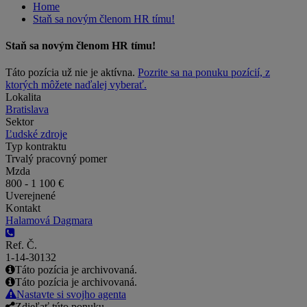
Home
Staň sa novým členom HR tímu!
Staň sa novým členom HR tímu!
Táto pozícia už nie je aktívna.
Pozrite sa na ponuku pozícií, z
ktorých môžete naďalej vyberať.
Lokalita
Bratislava
Sektor
Ľudské zdroje
Typ kontraktu
Trvalý pracovný pomer
Mzda
800 - 1 100 €
Uverejnené
Kontakt
Halamová Dagmara
Ref. Č.
1-14-30132
Táto pozícia je archivovaná.
Táto pozícia je archivovaná.
Nastavte si svojho agenta
Zdieľať túto ponuku