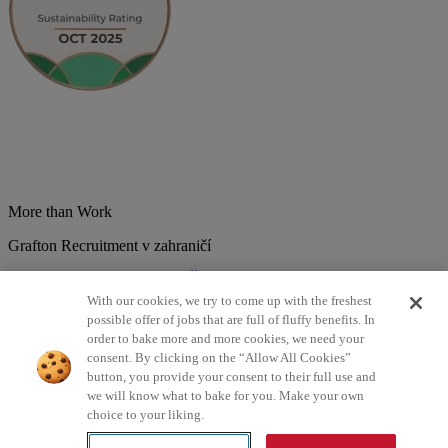
More than Work
Grafton Recruitment v zahraničí
Belgium
Brazília
Bulharsko
Česká republika
Chorvátsko
Dánsko
Estonsko
Francúzsko
Holandsko
India
Kolumbia
Litva
Lotyšsko
With our cookies, we try to come up with the freshest
Maďarsko
Mexiko
Nemecko
Nórsko
Poľsko
Portugalsko
possible offer of jobs that are full of fluffy benefits. In
Rumunsko
Slovensko
Španielsko
Srbsko
Švajčiarsko
Taliansko
order to bake more and more cookies, we need your
Turecko
Veľká Británia
consent. By clicking on the “Allow All Cookies”
button, you provide your consent to their full use and
©2026 Všetky práva vyhradené Grafton Recruitment
we will know what to bake for you. Make your own
choice to your liking.
Zásady spracovania osobných údajov
Zásady používania cookies
Podmienky
Digitálna dostupnosť