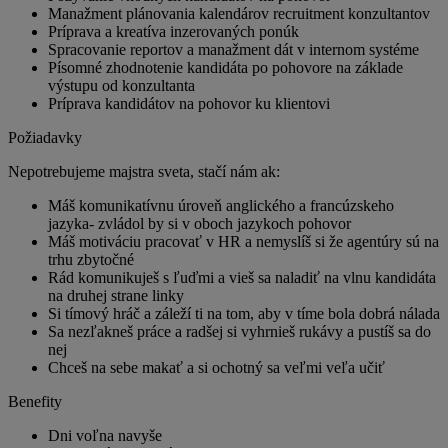
Manažment plánovania kalendárov recruitment konzultantov
Príprava a kreatíva inzerovaných ponúk
Spracovanie reportov a manažment dát v internom systéme
Písomné zhodnotenie kandidáta po pohovore na základe
výstupu od konzultanta
Príprava kandidátov na pohovor ku klientovi
Požiadavky
Nepotrebujeme majstra sveta, stačí nám ak:
Máš komunikatívnu úroveň anglického a francúzskeho
jazyka- zvládol by si v oboch jazykoch pohovor
Máš motiváciu pracovať v HR a nemyslíš si že agentúry sú na
trhu zbytočné
Rád komunikuješ s ľuďmi a vieš sa naladiť na vlnu kandidáta
na druhej strane linky
Si tímový hráč a záleží ti na tom, aby v tíme bola dobrá nálada
Sa nezľakneš práce a radšej si vyhrnieš rukávy a pustíš sa do
nej
Chceš na sebe makať a si ochotný sa veľmi veľa učiť
Benefity
Dni voľna navyše