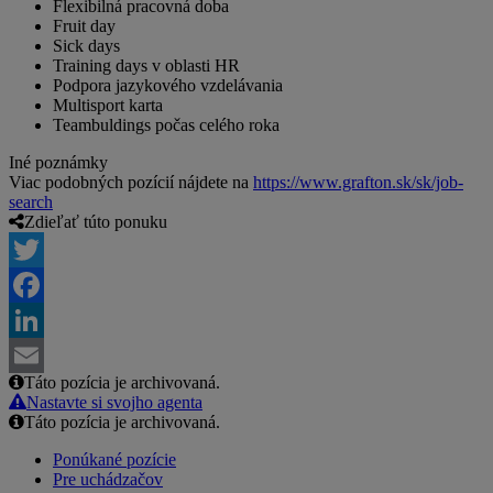
Flexibilná pracovná doba
Fruit day
Sick days
Training days v oblasti HR
Podpora jazykového vzdelávania
Multisport karta
Teambuldings počas celého roka
Iné poznámky
Viac podobných pozícií nájdete na
https://www.grafton.sk/sk/job-
search
Zdieľať túto ponuku
Twitter
Facebook
LinkedIn
Táto pozícia je archivovaná.
Email
Nastavte si svojho agenta
Táto pozícia je archivovaná.
Ponúkané pozície
Pre uchádzačov