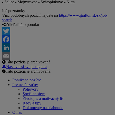
- Selice - Mojmírovce - Svätoplukovo - Nitra
Iné poznámky
Viac podobných pozícií nájdete na
https://www.grafton.sk/sk/job-
search
Zdieľať túto ponuku
Twitter
Facebook
LinkedIn
Táto pozícia je archivovaná.
Email
Nastavte si svojho agenta
Táto pozícia je archivovaná.
Ponúkané pozície
Pre uchádzačov
Pohovory
Sociálne siete
Životopis a motivačný list
Rady a tipy
Dokumenty na stiahnutie
O nás