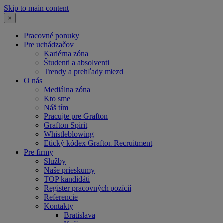
Skip to main content
×
Pracovné ponuky
Pre uchádzačov
Kariérna zóna
Študenti a absolventi
Trendy a prehľady miezd
O nás
Mediálna zóna
Kto sme
Náš tím
Pracujte pre Grafton
Grafton Spirit
Whistleblowing
Etický kódex Grafton Recruitment
Pre firmy
Služby
Naše prieskumy
TOP kandidáti
Register pracovných pozícií
Referencie
Kontakty
Bratislava