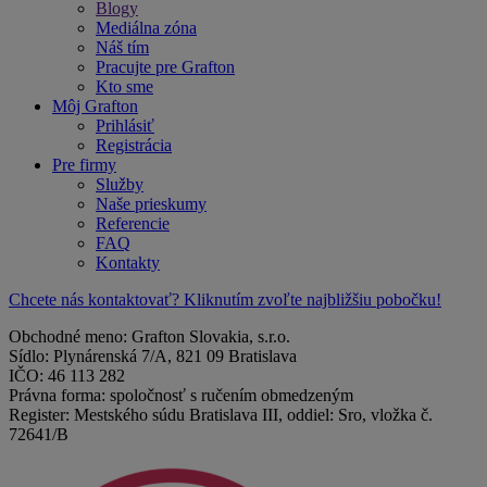
Blogy
Mediálna zóna
Náš tím
Pracujte pre Grafton
Kto sme
Môj Grafton
Prihlásiť
Registrácia
Pre firmy
Služby
Naše prieskumy
Referencie
FAQ
Kontakty
Chcete nás kontaktovať? Kliknutím zvoľte najbližšiu pobočku!
Obchodné meno: Grafton Slovakia, s.r.o.
Sídlo: Plynárenská 7/A, 821 09 Bratislava
IČO: 46 113 282
Právna forma: spoločnosť s ručením obmedzeným
Register: Mestského súdu Bratislava III, oddiel: Sro, vložka č.
72641/B