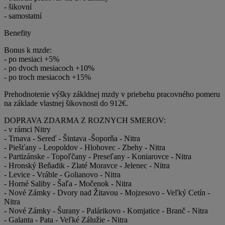
- šikovní
- samostatní
Benefity
Bonus k mzde:
- po mesiaci +5%
- po dvoch mesiacoch +10%
- po troch mesiacoch +15%
Prehodnotenie výšky zákldnej mzdy v priebehu pracovného pomeru
na základe vlastnej šikovnosti do 912€.
DOPRAVA ZDARMA Z ROZNYCH SMEROV:
- v rámci Nitry
- Trnava - Sereď - Šintava -Šoporňa - Nitra
- Piešťany - Leopoldov - Hlohovec - Zbehy - Nitra
- Partizánske - Topoľčany - Preseľany - Koniarovce - Nitra
- Hronský Beňadik - Zlaté Moravce - Jelenec - Nitra
- Levice - Vráble - Golianovo - Nitra
- Horné Saliby - Šaľa - Močenok - Nitra
- Nové Zámky - Dvory nad Žitavou - Mojzesovo - Veľký Cetín -
Nitra
- Nové Zámky - Šurany - Palárikovo - Komjatice - Branč - Nitra
- Galanta - Pata - Veľké Zálužie - Nitra