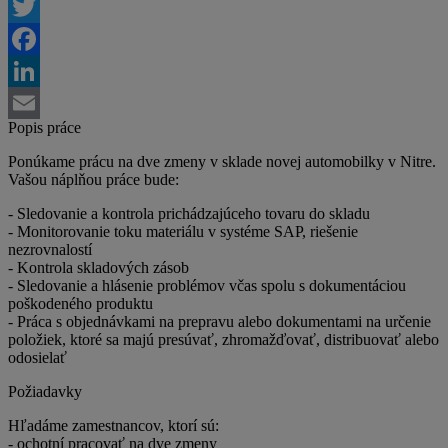
Twitter
Facebook
LinkedIn
Popis práce
Email
Ponúkame prácu na dve zmeny v sklade novej automobilky v Nitre.
Vašou náplňou práce bude:
- Sledovanie a kontrola prichádzajúceho tovaru do skladu
- Monitorovanie toku materiálu v systéme SAP, riešenie
nezrovnalostí
- Kontrola skladových zásob
- Sledovanie a hlásenie problémov včas spolu s dokumentáciou
poškodeného produktu
- Práca s objednávkami na prepravu alebo dokumentami na určenie
položiek, ktoré sa majú presúvať, zhromažďovať, distribuovať alebo
odosielať
Požiadavky
Hľadáme zamestnancov, ktorí sú:
- ochotní pracovať na dve zmeny