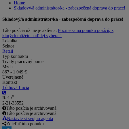
Home
Skladový/á administrátor/ka - zabezpečená doprava do práce!
Skladový/á administrátor/ka - zabezpečená doprava do práce!
Táto pozícia už nie je aktívna.
Pozrite sa na ponuku pozícií, z
ktorých môžete naďalej vyberať.
Lokalita
Sektor
Retail
Typ kontraktu
Trvalý pracovný pomer
Mzda
867 - 1 049 €
Uverejnené
Kontakt
Tóthová Lucia
Ref. Č.
2-21-33552
Táto pozícia je archivovaná.
Táto pozícia je archivovaná.
Nastavte si svojho agenta
Zdieľať túto ponuku