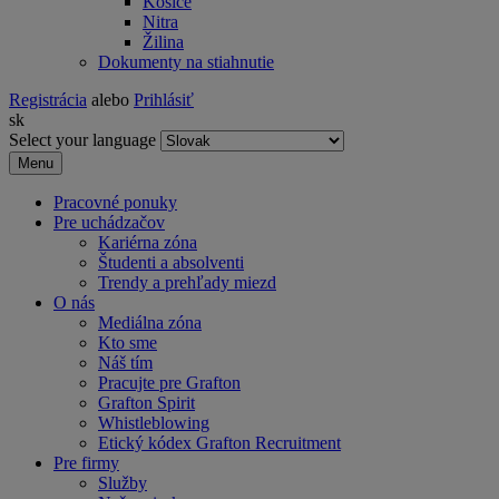
Košice
Nitra
Žilina
Dokumenty na stiahnutie
Registrácia
alebo
Prihlásiť
sk
Select your language
Menu
Pracovné ponuky
Pre uchádzačov
Kariérna zóna
Študenti a absolventi
Trendy a prehľady miezd
O nás
Mediálna zóna
Kto sme
Náš tím
Pracujte pre Grafton
Grafton Spirit
Whistleblowing
Etický kódex Grafton Recruitment
Pre firmy
Služby