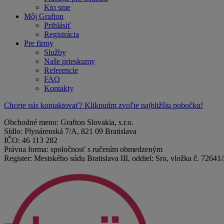
Kto sme
Môj Grafton
Prihlásiť
Registrácia
Pre firmy
Služby
Naše prieskumy
Referencie
FAQ
Kontakty
Chcete nás kontaktovať? Kliknutím zvoľte najbližšiu pobočku!
Obchodné meno: Grafton Slovakia, s.r.o.
Sídlo: Plynárenská 7/A, 821 09 Bratislava
IČO: 46 113 282
Právna forma: spoločnosť s ručením obmedzeným
Register: Mestského súdu Bratislava III, oddiel: Sro, vložka č. 72641