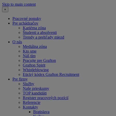
Skip to main content
×
Pracovné ponuky
Pre uchádzačov
Kariérna zóna
Študenti a absolventi
Trendy a prehľady miezd
O nás
Mediálna zóna
Kto sme
Náš tím
Pracujte pre Grafton
Grafton Spirit
Whistleblowing
Etický kódex Grafton Recruitment
Pre firmy
Služby
Naše prieskumy
TOP kandidáti
Register pracovných pozícií
Referencie
Kontakty
Bratislava