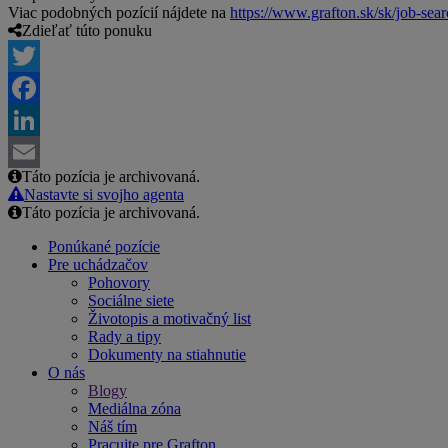
Viac podobných pozícií nájdete na
https://www.grafton.sk/sk/job-sea
Zdieľať túto ponuku
Twitter
Facebook
LinkedIn
Táto pozícia je archivovaná.
Email
Nastavte si svojho agenta
Táto pozícia je archivovaná.
Ponúkané pozície
Pre uchádzačov
Pohovory
Sociálne siete
Životopis a motivačný list
Rady a tipy
Dokumenty na stiahnutie
O nás
Blogy
Mediálna zóna
Náš tím
Pracujte pre Grafton