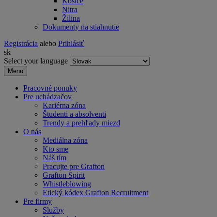
Košice
Nitra
Žilina
Dokumenty na stiahnutie
Registrácia
alebo
Prihlásiť
sk
Select your language
Menu
Pracovné ponuky
Pre uchádzačov
Kariérna zóna
Študenti a absolventi
Trendy a prehľady miezd
O nás
Mediálna zóna
Kto sme
Náš tím
Pracujte pre Grafton
Grafton Spirit
Whistleblowing
Etický kódex Grafton Recruitment
Pre firmy
Služby