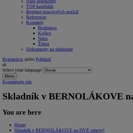
Naše prieskumy
TOP kandidáti
Register pracovných pozícií
Referencie
Kontakty
Bratislava
Košice
Nitra
Žilina
Dokumenty na stiahnutie
Registrácia
alebo
Prihlásiť
sk
Select your language
Menu
Kontaktujte nás
Skladník v BERNOLÁKOVE na
You are here
Home
Skladník v BERNOLÁKOVE na DVE zmeny!