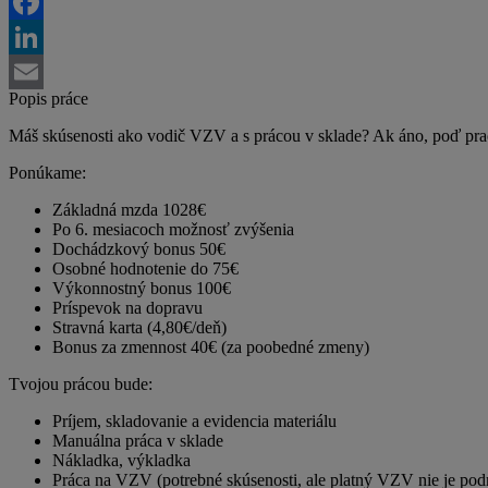
Twitter
Facebook
LinkedIn
Popis práce
Email
Máš skúsenosti ako vodič VZV a s prácou v sklade? Ak áno, poď prac
Ponúkame:
Základná mzda 1028€
Po 6. mesiacoch možnosť zvýšenia
Dochádzkový bonus 50€
Osobné hodnotenie do 75€
Výkonnostný bonus 100€
Príspevok na dopravu
Stravná karta (4,80€/deň)
Bonus za zmennost 40€ (za poobedné zmeny)
Tvojou prácou bude:
Príjem, skladovanie a evidencia materiálu
Manuálna práca v sklade
Nákladka, výkladka
Práca na VZV (potrebné skúsenosti, ale platný VZV nie je po