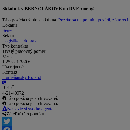
Skladník v BERNOLÁKOVE na DVE zmeny!
Táto pozícia už nie je aktívna.
Pozrite sa na ponuku pozícií, z ktorýc
Lokalita
Senec
Sektor
Logistika a doprava
Typ kontraktu
Trvalý pracovný pomer
Mzda
1 253 - 1 380 €
Uverejnené
Kontakt
Humeňanský Roland
Ref. Č.
4-21-40972
Táto pozícia je archivovaná.
Táto pozícia je archivovaná.
Nastavte si svojho agenta
Zdieľať túto ponuku