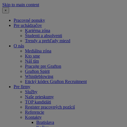
Skip to main content
×
Pracovné ponuky
Pre uchádzačov
Kariérna zóna
Študenti a absolventi
Trendy a prehľady miezd
O nás
Mediálna zóna
Kto sme
Náš tím
Pracujte pre Grafton
Grafton Spirit
Whistleblowing
Etický kódex Grafton Recruitment
Pre firmy
Služby
Naše prieskumy
TOP kandidáti
Register pracovných pozícií
Referencie
Kontakty
Bratislava