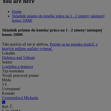
You are here
Home
Skladník priamo do kmeňa/ práca na 1 - 2 zmeny/ nástupný
bonus 1000€
Skladník priamo do kmeňa/ práca na 1 - 2 zmeny/ nástupný
bonus 1000€
Táto pozícia už nie je aktívna.
Pozrite sa na ponuku pozícií, z
ktorých môžete naďalej vyberať.
Lokalita
Dubnica nad Váhom
Sektor
Logistika a doprava
Typ kontraktu
Trvalý pracovný pomer
Mzda
5 €
Uverejnené
Kontakt
Cvengrošová Michaela
Ref. Č.