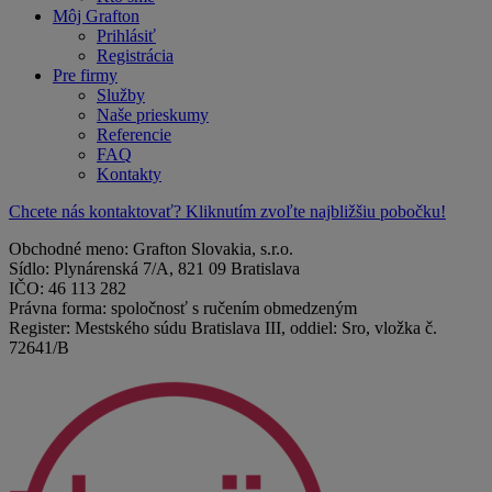
Môj Grafton
Prihlásiť
Registrácia
Pre firmy
Služby
Naše prieskumy
Referencie
FAQ
Kontakty
Chcete nás kontaktovať? Kliknutím zvoľte najbližšiu pobočku!
Obchodné meno: Grafton Slovakia, s.r.o.
Sídlo: Plynárenská 7/A, 821 09 Bratislava
IČO: 46 113 282
Právna forma: spoločnosť s ručením obmedzeným
Register: Mestského súdu Bratislava III, oddiel: Sro, vložka č.
72641/B