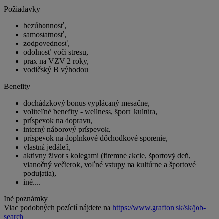
Požiadavky
bezúhonnosť,
samostatnosť,
zodpovednosť,
odolnosť voči stresu,
prax na VZV 2 roky,
vodičský B výhodou
Benefity
dochádzkový bonus vyplácaný mesačne,
voliteľné benefity - wellness, šport, kultúra,
príspevok na dopravu,
interný náborový príspevok,
príspevok na doplnkové dôchodkové sporenie,
vlastná jedáleň,
aktívny život s kolegami (firemné akcie, športový deň,
vianočný večierok, voľné vstupy na kultúrne a športové
podujatia),
iné....
Iné poznámky
Viac podobných pozícií nájdete na
https://www.grafton.sk/sk/job-
search