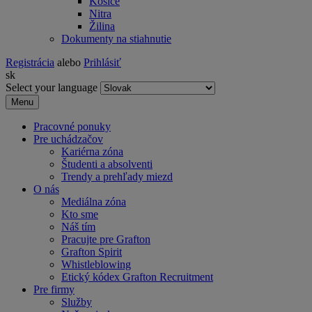
Košice
Nitra
Žilina
Dokumenty na stiahnutie
Registrácia
alebo
Prihlásiť
sk
Select your language
Menu
Pracovné ponuky
Pre uchádzačov
Kariérna zóna
Študenti a absolventi
Trendy a prehľady miezd
O nás
Mediálna zóna
Kto sme
Náš tím
Pracujte pre Grafton
Grafton Spirit
Whistleblowing
Etický kódex Grafton Recruitment
Pre firmy
Služby