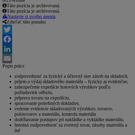
6-21-41084
Táto pozícia je archivovaná.
Táto pozícia je archivovaná.
Nastavte si svojho agenta
Zdieľať túto ponuku
Twitter
Facebook
LinkedIn
Popis práce
Email
zodpovednosť za fyzický a účtovný stav zásob na skladoch,
príjem a výdaj skladového materiálu – fyzicky aj evidenčne,
zabezpečenie expedície hotových výrobkov podľa
požiadaviek odbytu,
príprava tovaru na expedíciu,
spracovanie potrebných dokladov,
vedenie evidencie skladovaných výrobkov, tovarov,
polotovarov a materiálu, kontrola materiálu
dodržiavanie postupov pri nakládke a vykládke materiálu,
hmotná zodpovednosť za zverený tovar, zásoby materiálu a
iné