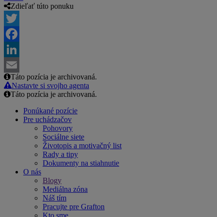
Zdieľať túto ponuku
Twitter
Facebook
LinkedIn
Táto pozícia je archivovaná.
Email
Nastavte si svojho agenta
Táto pozícia je archivovaná.
Ponúkané pozície
Pre uchádzačov
Pohovory
Sociálne siete
Životopis a motivačný list
Rady a tipy
Dokumenty na stiahnutie
O nás
Blogy
Mediálna zóna
Náš tím
Pracujte pre Grafton
Kto sme