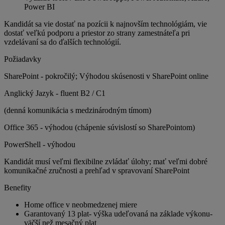
Power BI
Kandidát sa vie dostať na pozícii k najnovším technológiám, vie
dostať veľkú podporu a priestor zo strany zamestnáteľa pri
vzdelávaní sa do ďalších technológií.
Požiadavky
SharePoint - pokročilý; Výhodou skúsenosti v SharePoint online
Anglický Jazyk - fluent B2 / C1
(denná komunikácia s medzinárodným tímom)
Office 365 - výhodou (chápenie súvislostí so SharePointom)
PowerShell - výhodou
Kandidát musí veľmi flexibilne zvládať úlohy; mať veľmi dobré
komunikačné zručnosti a prehľad v spravovaní SharePoint
Benefity
Home office v neobmedzenej miere
Garantovaný 13 plat- výška udeľovaná na základe výkonu-
väčší než mesačný plat