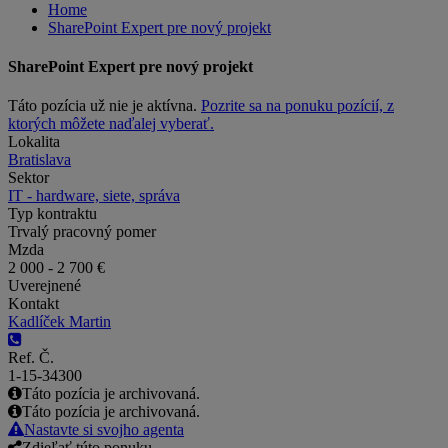
Home
SharePoint Expert pre nový projekt
SharePoint Expert pre nový projekt
Táto pozícia už nie je aktívna.
Pozrite sa na ponuku pozícií, z
ktorých môžete naďalej vyberať.
Lokalita
Bratislava
Sektor
IT - hardware, siete, správa
Typ kontraktu
Trvalý pracovný pomer
Mzda
2 000 - 2 700 €
Uverejnené
Kontakt
Kadlíček Martin
Ref. Č.
1-15-34300
Táto pozícia je archivovaná.
Táto pozícia je archivovaná.
Nastavte si svojho agenta
Zdieľať túto ponuku