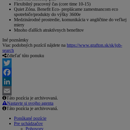
Flexibilný pracovný čas (core time 10-15)
Quiet Zóna. Benefit Eco- preplácame zamestnancom eco
spotrebiče/produkty do výšky 3600e
Medzinárodné prostredie, komunikácia v angličtine do veľkej
miery
Mnoho ďalších atraktívnych benefitov
Iné poznámky
Viac podobných pozícií nájdete na
https://www.grafton.sk/sk/job-
search
Zdieľať túto ponuku
Twitter
Facebook
LinkedIn
Táto pozícia je archivovaná.
Email
Nastavte si svojho agenta
Táto pozícia je archivovaná.
Ponúkané pozície
Pre uchádzačov
Pohovory