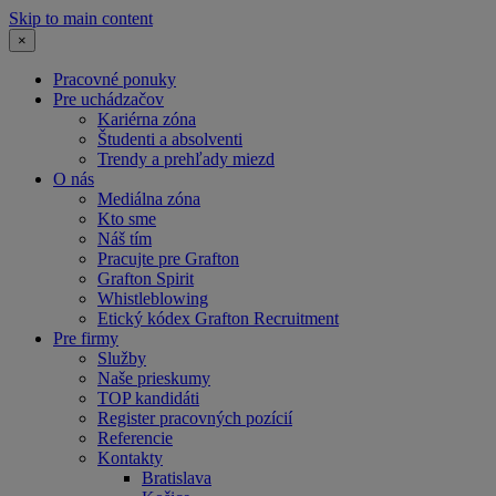
Skip to main content
×
Pracovné ponuky
Pre uchádzačov
Kariérna zóna
Študenti a absolventi
Trendy a prehľady miezd
O nás
Mediálna zóna
Kto sme
Náš tím
Pracujte pre Grafton
Grafton Spirit
Whistleblowing
Etický kódex Grafton Recruitment
Pre firmy
Služby
Naše prieskumy
TOP kandidáti
Register pracovných pozícií
Referencie
Kontakty
Bratislava