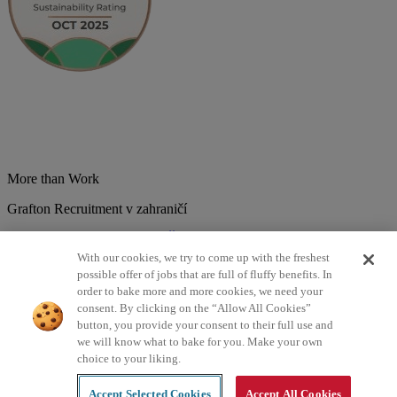
More than Work
Grafton Recruitment v zahraničí
Belgium
Brazília
Bulharsko
Česká republika
Chorvátsko
Dánsko
Estonsko
Francúzsko
Holandsko
India
Kolumbia
Litva
Lotyšsko
With our cookies, we try to come up with the freshest
Maďarsko
Mexiko
Nemecko
Nórsko
Poľsko
Portugalsko
possible offer of jobs that are full of fluffy benefits. In
Rumunsko
Slovensko
Španielsko
Srbsko
Švajčiarsko
Taliansko
order to bake more and more cookies, we need your
Turecko
Veľká Británia
consent. By clicking on the “Allow All Cookies”
button, you provide your consent to their full use and
©2026 Všetky práva vyhradené Grafton Recruitment
we will know what to bake for you. Make your own
choice to your liking.
Zásady spracovania osobných údajov
Zásady používania cookies
Podmienky
Digitálna dostupnosť
Accept Selected Cookies
Accept All Cookies
Created by