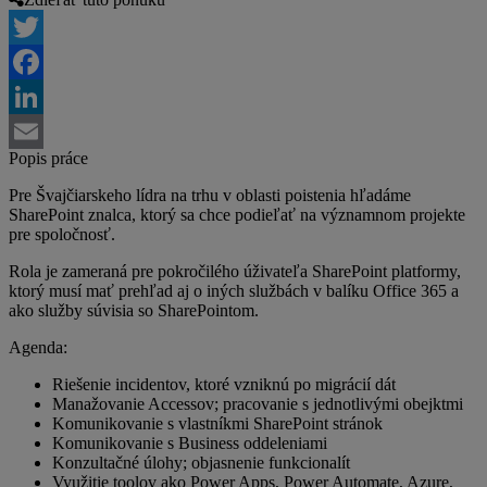
Twitter
Facebook
LinkedIn
Popis práce
Email
Pre Švajčiarskeho lídra na trhu v oblasti poistenia hľadáme
SharePoint znalca, ktorý sa chce podieľať na významnom projekte
pre spoločnosť.
Rola je zameraná pre pokročilého úživateľa SharePoint platformy,
ktorý musí mať prehľad aj o iných službách v balíku Office 365 a
ako služby súvisia so SharePointom.
Agenda:
Riešenie incidentov, ktoré vzniknú po migrácií dát
Manažovanie Accessov; pracovanie s jednotlivými obejktmi
Komunikovanie s vlastníkmi SharePoint stránok
Komunikovanie s Business oddeleniami
Konzultačné úlohy; objasnenie funkcionalít
Využitie toolov ako Power Apps, Power Automate, Azure,