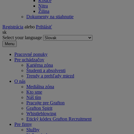
Košice
Nitra
Žilina
Dokumenty na stiahnutie
Registrácia
alebo
Prihlásiť
sk
Select your language
Menu
Pracovné ponuky
Pre uchádzačov
Kariérna zóna
Študenti a absolventi
Trendy a prehľady miezd
O nás
Mediálna zóna
Kto sme
Náš tím
Pracujte pre Grafton
Grafton Spirit
Whistleblowing
Etický kódex Grafton Recruitment
Pre firmy
Služby