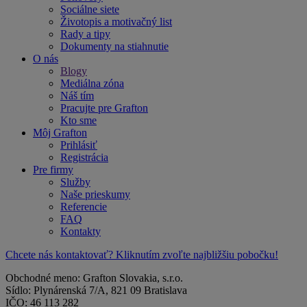
Sociálne siete
Životopis a motivačný list
Rady a tipy
Dokumenty na stiahnutie
O nás
Blogy
Mediálna zóna
Náš tím
Pracujte pre Grafton
Kto sme
Môj Grafton
Prihlásiť
Registrácia
Pre firmy
Služby
Naše prieskumy
Referencie
FAQ
Kontakty
Chcete nás kontaktovať? Kliknutím zvoľte najbližšiu pobočku!
Obchodné meno: Grafton Slovakia, s.r.o.
Sídlo: Plynárenská 7/A, 821 09 Bratislava
IČO: 46 113 282