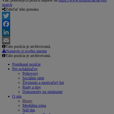
Viac podobných pozícií nájdete na
https://www.grafton.sk/sk/job-
search
Zdieľať túto ponuku
Twitter
Facebook
LinkedIn
Táto pozícia je archivovaná.
Email
Nastavte si svojho agenta
Táto pozícia je archivovaná.
Ponúkané pozície
Pre uchádzačov
Pohovory
Sociálne siete
Životopis a motivačný list
Rady a tipy
Dokumenty na stiahnutie
O nás
Blogy
Mediálna zóna
Náš tím