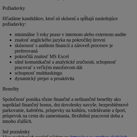
Požiadavky
Hľadáme kandidátov, ktorí sú skúsení a spĺňajú nasledujúce
požiadavky:
minimálne 3 roky praxe v internom alebo externom audite
znalosť anglického jazyka na pokročilej úrovni
skúsenosť s auditom financií a zároveň procesov je
preferovaná
pokročilá znalosť MS Excel
silné komunikačné a analytické zručnosti, schopnosť
pracovať s veľkým množstvom dát
schopnosť multitaskingu
dynamický prejav a proaktivita
Benefity
Spoločnosť ponúka rôzne finančné a nefinančné benefity ako
napríklad finančný bonus, dni dovolenky navyše, bezproblémové
parkovanie, kafetériu, príspevky na kultúru, vzdelávanie a šport,
príspevok na cestu do zamestnania, flexibilnú pracovnú doba a
mnoho ďalších.
Iné poznámky