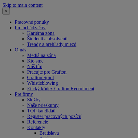
Skip to main content
×
Pracovné ponuky
Pre uchádzačov
Kariérna zóna
Študenti a absolventi
Trendy a prehľady miezd
O nás
Mediálna zóna
Kto sme
Náš tím
Pracujte pre Grafton
Grafton Spirit
Whistleblowing
Etický kódex Grafton Recruitment
Pre firmy
Služby
Naše prieskumy
TOP kandidáti
Register pracovných pozícií
Referencie
Kontakty
Bratislava