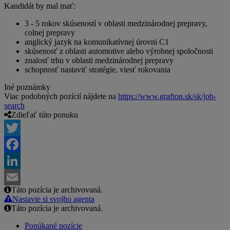
Kandidát by mal mať:
3 - 5 rokov skúseností v oblasti medzinárodnej prepravy,
colnej prepravy
anglický jazyk na komunikatívnej úrovni C1
skúsenosť z oblasti automotive alebo výrobnej spoločnosti
znalosť trhu v oblasti medzinárodnej prepravy
schopnosť nastaviť stratégie, viesť rokovania
Iné poznámky
Viac podobných pozícií nájdete na
https://www.grafton.sk/sk/job-
search
Zdieľať túto ponuku
Twitter
Facebook
LinkedIn
Táto pozícia je archivovaná.
Email
Nastavte si svojho agenta
Táto pozícia je archivovaná.
Ponúkané pozície