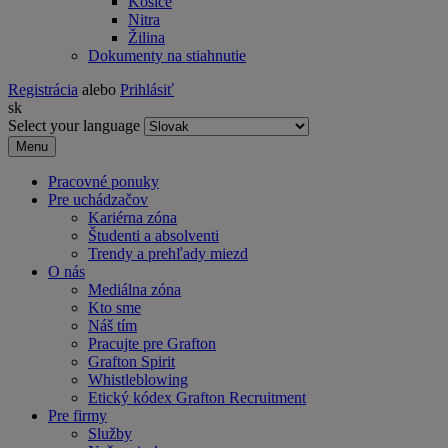
Košice
Nitra
Žilina
Dokumenty na stiahnutie
Registrácia
alebo
Prihlásiť
sk
Select your language
Menu
Pracovné ponuky
Pre uchádzačov
Kariérna zóna
Študenti a absolventi
Trendy a prehľady miezd
O nás
Mediálna zóna
Kto sme
Náš tím
Pracujte pre Grafton
Grafton Spirit
Whistleblowing
Etický kódex Grafton Recruitment
Pre firmy
Služby