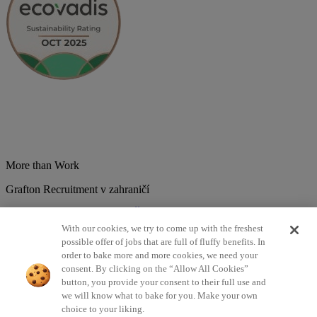
More than Work
Grafton Recruitment v zahraničí
Belgium
Brazília
Bulharsko
Česká republika
Chorvátsko
Dánsko
Estonsko
Francúzsko
Holandsko
India
Kolumbia
Litva
Lotyšsko
With our cookies, we try to come up with the freshest
Maďarsko
Mexiko
Nemecko
Nórsko
Poľsko
Portugalsko
possible offer of jobs that are full of fluffy benefits. In
Rumunsko
Slovensko
Španielsko
Srbsko
Švajčiarsko
Taliansko
order to bake more and more cookies, we need your
Turecko
Veľká Británia
consent. By clicking on the “Allow All Cookies”
button, you provide your consent to their full use and
©2026 Všetky práva vyhradené Grafton Recruitment
we will know what to bake for you. Make your own
choice to your liking.
Zásady spracovania osobných údajov
Zásady používania cookies