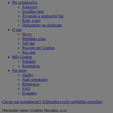
Pre uchádzačov
Pohovory
Sociálne siete
Životopis a motivačný list
Rady a tipy
Dokumenty na stiahnutie
O nás
Blogy
Mediálna zóna
Náš tím
Pracujte pre Grafton
Kto sme
Môj Grafton
Prihlásiť
Registrácia
Pre firmy
Služby
Naše prieskumy
Referencie
FAQ
Kontakty
Chcete nás kontaktovať? Kliknutím zvoľte najbližšiu pobočku!
Obchodné meno: Grafton Slovakia, s.r.o.