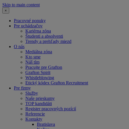
Skip to main content
×
Pracovné ponuky
Pre uchádzačov
Kariérna zóna
Študenti a absolventi
Trendy a prehľady miezd
O nás
Mediálna zóna
Kto sme
Náš tím
Pracujte pre Grafton
Grafton Spirit
Whistleblowing
Etický kódex Grafton Recruitment
Pre firmy
Služby
Naše prieskumy
TOP kandidáti
Register pracovných pozícií
Referencie
Kontakty
Bratislava