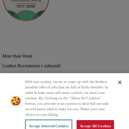
More than Work
Grafton Recruitment v zahraničí
Belgium
Brazília
Bulharsko
Česká republika
Chorvátsko
Dánsko
Estonsko
Francúzsko
Holandsko
India
Kolumbia
Litva
Lotyšsko
With our cookies, we try to come up with the freshest
Maďarsko
Mexiko
Nemecko
Nórsko
Poľsko
Portugalsko
possible offer of jobs that are full of fluffy benefits. In
Rumunsko
Slovensko
Španielsko
Srbsko
Švajčiarsko
Taliansko
order to bake more and more cookies, we need your
Turecko
Veľká Británia
consent. By clicking on the “Allow All Cookies”
button, you provide your consent to their full use and
©2026 Všetky práva vyhradené Grafton Recruitment
we will know what to bake for you. Make your own
choice to your liking.
Zásady spracovania osobných údajov
Zásady používania cookies
Podmienky
Digitálna dostupnosť
Accept Selected Cookies
Accept All Cookies
Created by