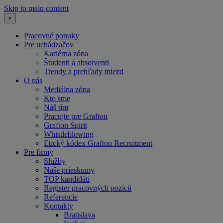
Skip to main content
×
Pracovné ponuky
Pre uchádzačov
Kariérna zóna
Študenti a absolventi
Trendy a prehľady miezd
O nás
Mediálna zóna
Kto sme
Náš tím
Pracujte pre Grafton
Grafton Spirit
Whistleblowing
Etický kódex Grafton Recruitment
Pre firmy
Služby
Naše prieskumy
TOP kandidáti
Register pracovných pozícií
Referencie
Kontakty
Bratislava