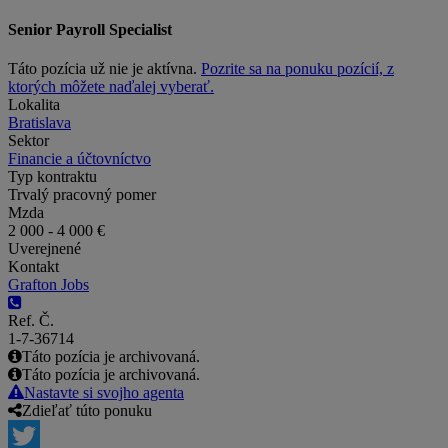
Senior Payroll Specialist
Táto pozícia už nie je aktívna.
Pozrite sa na ponuku pozícií, z
ktorých môžete naďalej vyberať.
Lokalita
Bratislava
Sektor
Financie a účtovníctvo
Typ kontraktu
Trvalý pracovný pomer
Mzda
2 000 - 4 000 €
Uverejnené
Kontakt
Grafton Jobs
Ref. Č.
1-7-36714
Táto pozícia je archivovaná.
Táto pozícia je archivovaná.
Nastavte si svojho agenta
Zdieľať túto ponuku