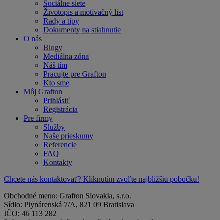
Sociálne siete
Životopis a motivačný list
Rady a tipy
Dokumenty na stiahnutie
O nás
Blogy
Mediálna zóna
Náš tím
Pracujte pre Grafton
Kto sme
Môj Grafton
Prihlásiť
Registrácia
Pre firmy
Služby
Naše prieskumy
Referencie
FAQ
Kontakty
Chcete nás kontaktovať? Kliknutím zvoľte najbližšiu pobočku!
Obchodné meno: Grafton Slovakia, s.r.o.
Sídlo: Plynárenská 7/A, 821 09 Bratislava
IČO: 46 113 282