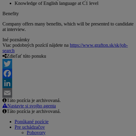
Knowledge of English language at C1 level
Benefity
Company offers many benefits, which will be presented to candidate
at interview.
Iné poznámky
Viac podobných pozícií nájdete na
https://www.grafton.sk/sk/job-
search
Zdieľať túto ponuku
Twitter
Facebook
LinkedIn
Táto pozícia je archivovaná.
Email
Nastavte si svojho agenta
Táto pozícia je archivovaná.
Ponúkané pozície
Pre uchádzačov
Pohovory