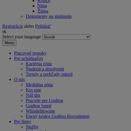
Košice
Nitra
Žilina
Dokumenty na stiahnutie
Registrácia
alebo
Prihlásiť
sk
Select your language
Menu
Pracovné ponuky
Pre uchádzačov
Kariérna zóna
Študenti a absolventi
Trendy a prehľady miezd
O nás
Mediálna zóna
Kto sme
Náš tím
Pracujte pre Grafton
Grafton Spirit
Whistleblowing
Etický kódex Grafton Recruitment
Pre firmy
Služby