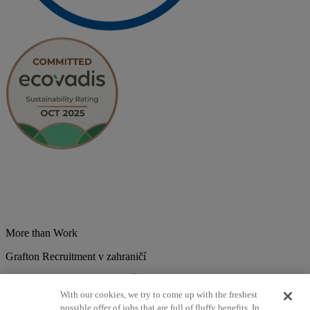
More than Work
Grafton Recruitment v zahraničí
Belgium
Brazília
Bulharsko
Česká republika
Chorvátsko
Dánsko
Estonsko
Francúzsko
Holandsko
India
Kolumbia
Litva
Lotyšsko
With our cookies, we try to come up with the freshest
Maďarsko
Mexiko
Nemecko
Nórsko
Poľsko
Portugalsko
possible offer of jobs that are full of fluffy benefits. In