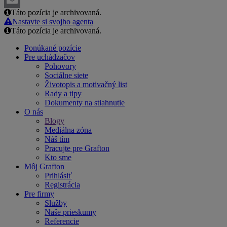
Táto pozícia je archivovaná.
Email
Nastavte si svojho agenta
Táto pozícia je archivovaná.
Ponúkané pozície
Pre uchádzačov
Pohovory
Sociálne siete
Životopis a motivačný list
Rady a tipy
Dokumenty na stiahnutie
O nás
Blogy
Mediálna zóna
Náš tím
Pracujte pre Grafton
Kto sme
Môj Grafton
Prihlásiť
Registrácia
Pre firmy
Služby
Naše prieskumy
Referencie