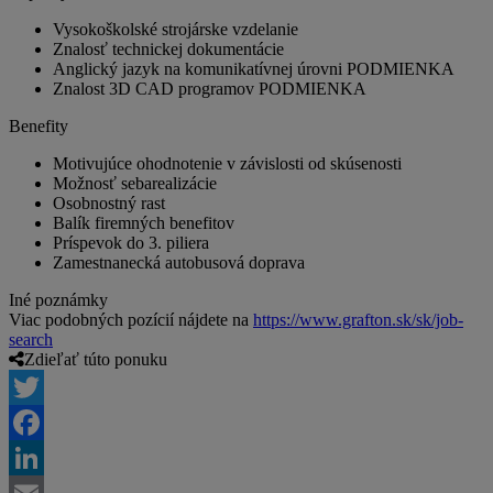
Vysokoškolské strojárske vzdelanie
Znalosť technickej dokumentácie
Anglický jazyk na komunikatívnej úrovni PODMIENKA
Znalost 3D CAD programov PODMIENKA
Benefity
Motivujúce ohodnotenie v závislosti od skúsenosti
Možnosť sebarealizácie
Osobnostný rast
Balík firemných benefitov
Príspevok do 3. piliera
Zamestnanecká autobusová doprava
Iné poznámky
Viac podobných pozícií nájdete na
https://www.grafton.sk/sk/job-
search
Zdieľať túto ponuku
Twitter
Facebook
LinkedIn