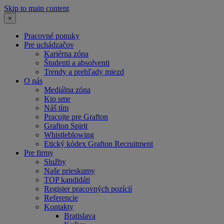
Skip to main content
×
Pracovné ponuky
Pre uchádzačov
Kariérna zóna
Študenti a absolventi
Trendy a prehľady miezd
O nás
Mediálna zóna
Kto sme
Náš tím
Pracujte pre Grafton
Grafton Spirit
Whistleblowing
Etický kódex Grafton Recruitment
Pre firmy
Služby
Naše prieskumy
TOP kandidáti
Register pracovných pozícií
Referencie
Kontakty
Bratislava