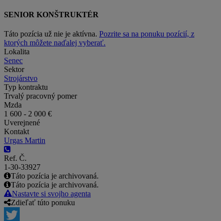
SENIOR KONŠTRUKTÉR
Táto pozícia už nie je aktívna.
Pozrite sa na ponuku pozícií, z
ktorých môžete naďalej vyberať.
Lokalita
Senec
Sektor
Strojárstvo
Typ kontraktu
Trvalý pracovný pomer
Mzda
1 600 - 2 000 €
Uverejnené
Kontakt
Urgas Martin
Ref. Č.
1-30-33927
Táto pozícia je archivovaná.
Táto pozícia je archivovaná.
Nastavte si svojho agenta
Zdieľať túto ponuku