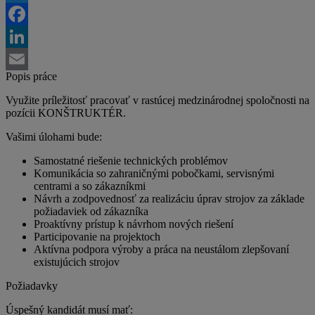
Twitter
Facebook
LinkedIn
Popis práce
Email
Využite príležitosť pracovať v rastúcej medzinárodnej spoločnosti na
pozícii KONŠTRUKTÉR.
Vašimi úlohami bude:
Samostatné riešenie technických problémov
Komunikácia so zahraničnými pobočkami, servisnými
centrami a so zákazníkmi
Návrh a zodpovednosť za realizáciu úprav strojov za základe
požiadaviek od zákazníka
Proaktívny prístup k návrhom nových riešení
Participovanie na projektoch
Aktívna podpora výroby a práca na neustálom zlepšovaní
existujúcich strojov
Požiadavky
Úspešný kandidát musí mať: