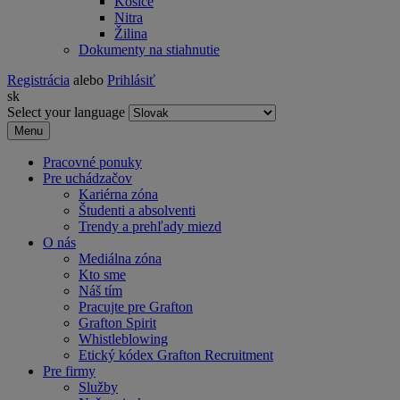
Košice
Nitra
Žilina
Dokumenty na stiahnutie
Registrácia
alebo
Prihlásiť
sk
Select your language
Menu
Pracovné ponuky
Pre uchádzačov
Kariérna zóna
Študenti a absolventi
Trendy a prehľady miezd
O nás
Mediálna zóna
Kto sme
Náš tím
Pracujte pre Grafton
Grafton Spirit
Whistleblowing
Etický kódex Grafton Recruitment
Pre firmy
Služby