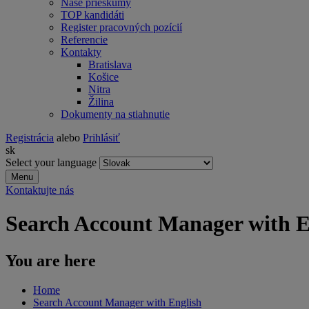
Naše prieskumy
TOP kandidáti
Register pracovných pozícií
Referencie
Kontakty
Bratislava
Košice
Nitra
Žilina
Dokumenty na stiahnutie
Registrácia
alebo
Prihlásiť
sk
Select your language
Menu
Kontaktujte nás
Search Account Manager with E
You are here
Home
Search Account Manager with English