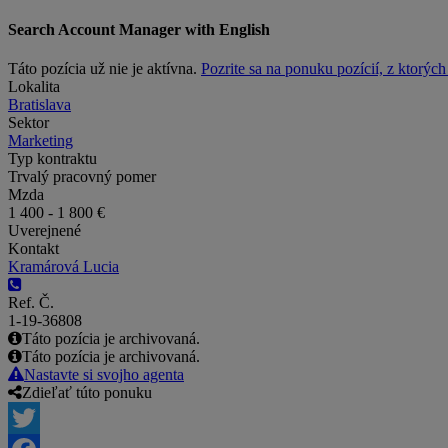
Search Account Manager with English
Táto pozícia už nie je aktívna.
Pozrite sa na ponuku pozícií, z ktorýc
Lokalita
Bratislava
Sektor
Marketing
Typ kontraktu
Trvalý pracovný pomer
Mzda
1 400 - 1 800 €
Uverejnené
Kontakt
Kramárová Lucia
Ref. Č.
1-19-36808
Táto pozícia je archivovaná.
Táto pozícia je archivovaná.
Nastavte si svojho agenta
Zdieľať túto ponuku