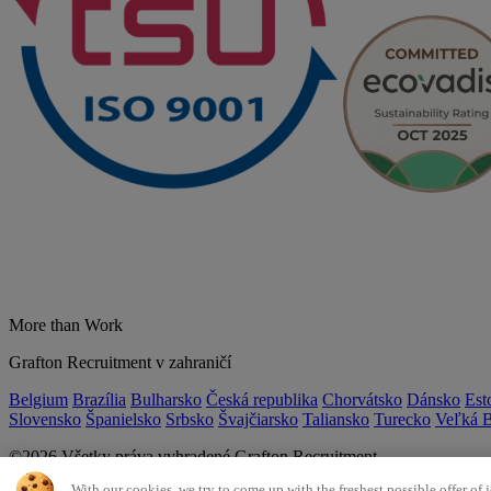
More than Work
Grafton Recruitment v zahraničí
Belgium
Brazília
Bulharsko
Česká republika
Chorvátsko
Dánsko
Est
Slovensko
Španielsko
Srbsko
Švajčiarsko
Taliansko
Turecko
Veľká B
©2026 Všetky práva vyhradené Grafton Recruitment
With our cookies, we try to come up with the freshest possible offer of jo