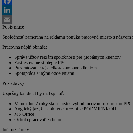
Twitter
Facebook
LinkedIn
Popis práce
Email
Spoločnosť zameraná na reklamu ponúka pracovné miesto s názvom Sea
Pracovná náplň obnáša:
Správa účtov reklám spoločnosti pre globálnych klientov
Zastrešovanie stratégie PPC
Prezentovanie výsledkov kampane klientom
Spolupráca s inými oddeleniami
Požiadavky
Úspešný kandidát by mal spĺňať:
Minimálne 2 roky skúseností s vyhodnocovaním kampaní PPC 
Anglický jazyk na aktívnej úrovni je PODMIENKOU
MS Office
Ochota pracovať z domu
Iné poznámky