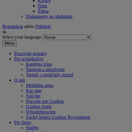
Košice
Nitra
Žilina
Dokumenty na stiahnutie
Registrácia
alebo
Prihlásiť
sk
Select your language
Menu
Pracovné ponuky
Pre uchádzačov
Kariérna zóna
Študenti a absolventi
Trendy a prehľady miezd
O nás
Mediálna zóna
Kto sme
Náš tím
Pracujte pre Grafton
Grafton Spirit
Whistleblowing
Etický kódex Grafton Recruitment
Pre firmy
Služby