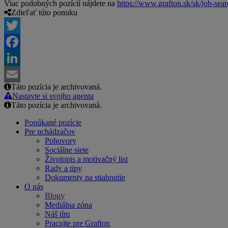
Viac podobných pozícií nájdete na
https://www.grafton.sk/sk/job-sea
Zdieľať túto ponuku
Twitter
Facebook
LinkedIn
Táto pozícia je archivovaná.
Email
Nastavte si svojho agenta
Táto pozícia je archivovaná.
Ponúkané pozície
Pre uchádzačov
Pohovory
Sociálne siete
Životopis a motivačný list
Rady a tipy
Dokumenty na stiahnutie
O nás
Blogy
Mediálna zóna
Náš tím
Pracujte pre Grafton