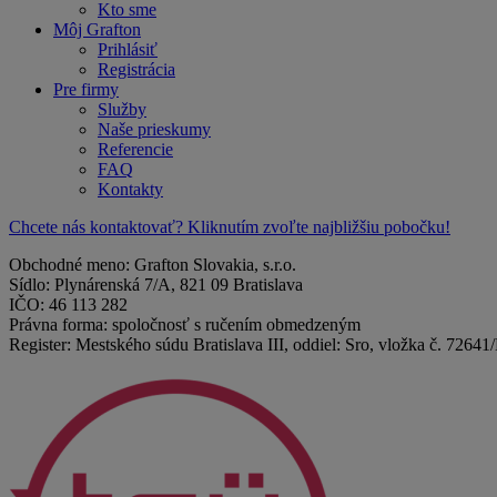
Kto sme
Môj Grafton
Prihlásiť
Registrácia
Pre firmy
Služby
Naše prieskumy
Referencie
FAQ
Kontakty
Chcete nás kontaktovať? Kliknutím zvoľte najbližšiu pobočku!
Obchodné meno: Grafton Slovakia, s.r.o.
Sídlo: Plynárenská 7/A, 821 09 Bratislava
IČO: 46 113 282
Právna forma: spoločnosť s ručením obmedzeným
Register: Mestského súdu Bratislava III, oddiel: Sro, vložka č. 72641