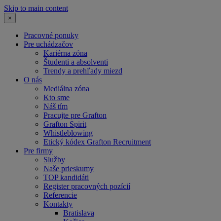
Skip to main content
×
Pracovné ponuky
Pre uchádzačov
Kariérna zóna
Študenti a absolventi
Trendy a prehľady miezd
O nás
Mediálna zóna
Kto sme
Náš tím
Pracujte pre Grafton
Grafton Spirit
Whistleblowing
Etický kódex Grafton Recruitment
Pre firmy
Služby
Naše prieskumy
TOP kandidáti
Register pracovných pozícií
Referencie
Kontakty
Bratislava