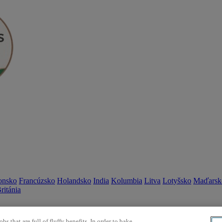
onsko
Francúzsko
Holandsko
India
Kolumbia
Litva
Lotyšsko
Maďarsk
ritánia
bs that are full of fluffy benefits. In order to bake