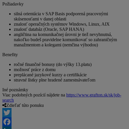
Požiadavky
silná orientácia v SAP Basis podporená pracovnými
skúsenosťami v danej oblasti
znalosť operačných systémov Windows, Linux, AIX
znalosť databáz (Oracle, SAP HANA)
angličtina na komunikačnej úrovni je tiež nevyhnutná,
nakoľko budeš pravidelne komunikovať so zahraničným
manažmentom a kolegami (nemčina výhodou)
Benefity
ročné finančné bonusy (do výšky 13.platu)
možnosť práce z domu
preplácané jazykové kurzy a certifikácie
stravné lístky plne hradené zamestnávateľom
Iné poznámky
Viac podobných pozícií nájdete na
https://www.grafton.sk/sk/job-
search
Zdieľať túto ponuku
Twitter