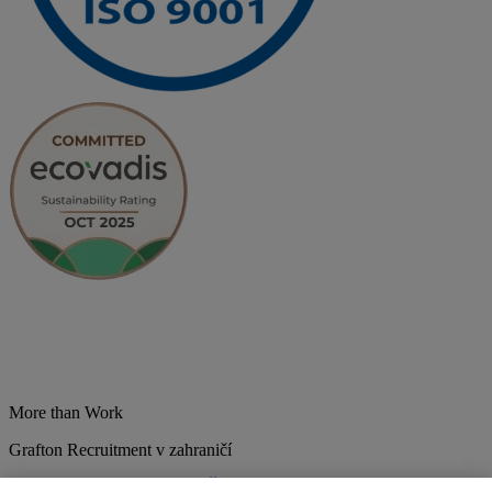
More than Work
Grafton Recruitment v zahraničí
Belgium
Brazília
Bulharsko
Česká republika
Chorvátsko
Dánsko