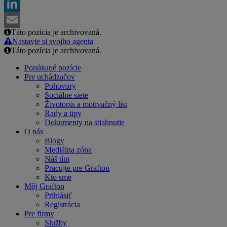
Facebook
LinkedIn
Táto pozícia je archivovaná.
Email
Nastavte si svojho agenta
Táto pozícia je archivovaná.
Ponúkané pozície
Pre uchádzačov
Pohovory
Sociálne siete
Životopis a motivačný list
Rady a tipy
Dokumenty na stiahnutie
O nás
Blogy
Mediálna zóna
Náš tím
Pracujte pre Grafton
Kto sme
Môj Grafton
Prihlásiť
Registrácia
Pre firmy
Služby