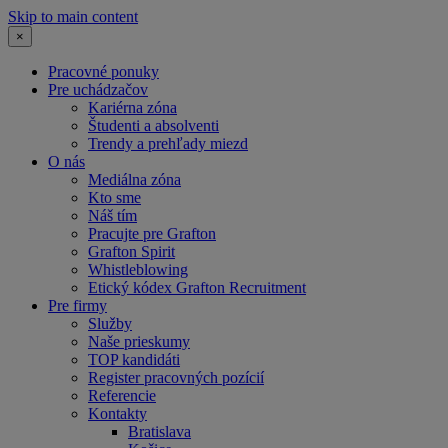
Skip to main content
×
Pracovné ponuky
Pre uchádzačov
Kariérna zóna
Študenti a absolventi
Trendy a prehľady miezd
O nás
Mediálna zóna
Kto sme
Náš tím
Pracujte pre Grafton
Grafton Spirit
Whistleblowing
Etický kódex Grafton Recruitment
Pre firmy
Služby
Naše prieskumy
TOP kandidáti
Register pracovných pozícií
Referencie
Kontakty
Bratislava