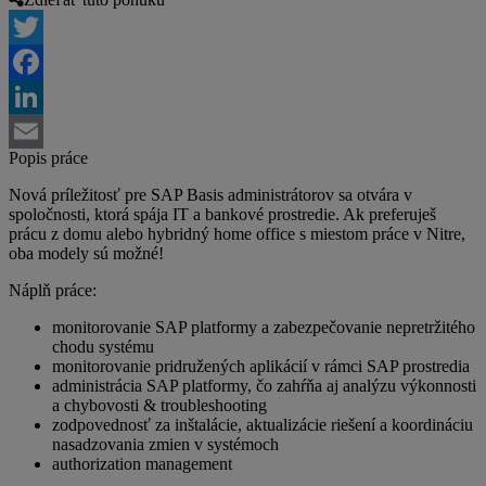
Twitter
Facebook
LinkedIn
Popis práce
Email
Nová príležitosť pre SAP Basis administrátorov sa otvára v
spoločnosti, ktorá spája IT a bankové prostredie. Ak preferuješ
prácu z domu alebo hybridný home office s miestom práce v Nitre,
oba modely sú možné!
Náplň práce:
monitorovanie SAP platformy a zabezpečovanie nepretržitého
chodu systému
monitorovanie pridružených aplikácií v rámci SAP prostredia
administrácia SAP platformy, čo zahŕňa aj analýzu výkonnosti
a chybovosti & troubleshooting
zodpovednosť za inštalácie, aktualizácie riešení a koordináciu
nasadzovania zmien v systémoch
authorization management