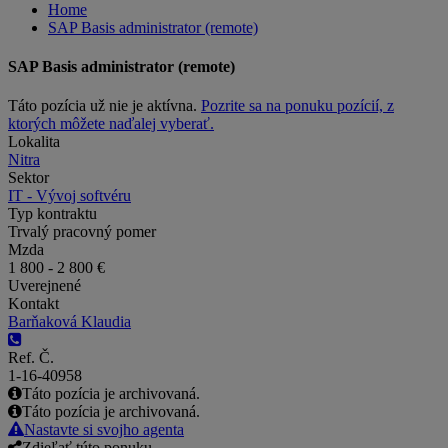
Home
SAP Basis administrator (remote)
SAP Basis administrator (remote)
Táto pozícia už nie je aktívna.
Pozrite sa na ponuku pozícií, z
ktorých môžete naďalej vyberať.
Lokalita
Nitra
Sektor
IT - Vývoj softvéru
Typ kontraktu
Trvalý pracovný pomer
Mzda
1 800 - 2 800 €
Uverejnené
Kontakt
Barňaková Klaudia
Ref. Č.
1-16-40958
Táto pozícia je archivovaná.
Táto pozícia je archivovaná.
Nastavte si svojho agenta
Zdieľať túto ponuku