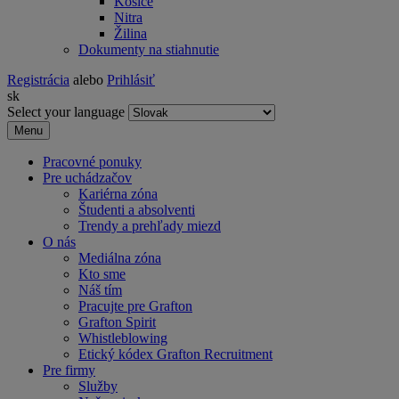
Košice
Nitra
Žilina
Dokumenty na stiahnutie
Registrácia
alebo
Prihlásiť
sk
Select your language
Menu
Pracovné ponuky
Pre uchádzačov
Kariérna zóna
Študenti a absolventi
Trendy a prehľady miezd
O nás
Mediálna zóna
Kto sme
Náš tím
Pracujte pre Grafton
Grafton Spirit
Whistleblowing
Etický kódex Grafton Recruitment
Pre firmy
Služby