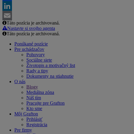
Facebook
LinkedIn
Táto pozícia je archivovaná.
Email
Nastavte si svojho agenta
Táto pozícia je archivovaná.
Ponúkané pozície
Pre uchádzačov
Pohovory
Sociálne siete
Životopis a motivačný list
Rady a tipy
Dokumenty na stiahnutie
O nás
Blogy
Mediálna zóna
Náš tím
Pracujte pre Grafton
Kto sme
Môj Grafton
Prihlásiť
Registrácia
Pre firmy