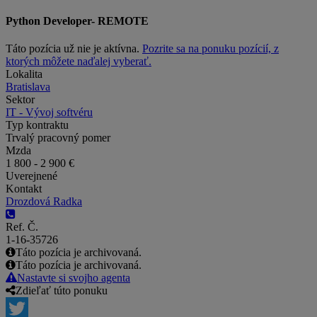
Python Developer- REMOTE
Táto pozícia už nie je aktívna.
Pozrite sa na ponuku pozícií, z
ktorých môžete naďalej vyberať.
Lokalita
Bratislava
Sektor
IT - Vývoj softvéru
Typ kontraktu
Trvalý pracovný pomer
Mzda
1 800 - 2 900 €
Uverejnené
Kontakt
Drozdová Radka
Ref. Č.
1-16-35726
Táto pozícia je archivovaná.
Táto pozícia je archivovaná.
Nastavte si svojho agenta
Zdieľať túto ponuku