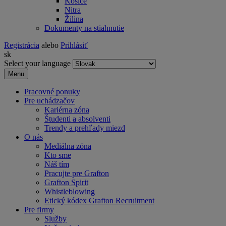
Košice
Nitra
Žilina
Dokumenty na stiahnutie
Registrácia
alebo
Prihlásiť
sk
Select your language
Menu
Pracovné ponuky
Pre uchádzačov
Kariérna zóna
Študenti a absolventi
Trendy a prehľady miezd
O nás
Mediálna zóna
Kto sme
Náš tím
Pracujte pre Grafton
Grafton Spirit
Whistleblowing
Etický kódex Grafton Recruitment
Pre firmy
Služby