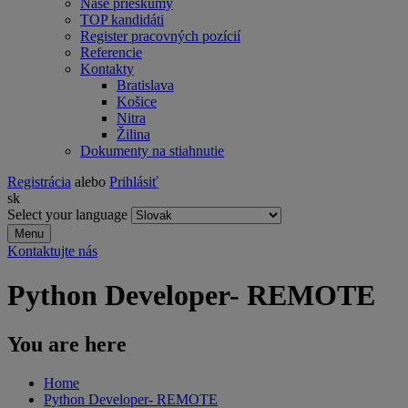
Naše prieskumy
TOP kandidáti
Register pracovných pozícií
Referencie
Kontakty
Bratislava
Košice
Nitra
Žilina
Dokumenty na stiahnutie
Registrácia
alebo
Prihlásiť
sk
Select your language
Menu
Kontaktujte nás
Python Developer- REMOTE
You are here
Home
Python Developer- REMOTE