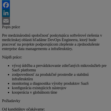
Twitter
Facebook
LinkedIn
Popis práce
Email
Pre medzinárodnú spoločnosť poskytujúcu softvérové riešenia v
medicínskej oblasti hľadáme DevOps Engineera, ktorý bude
pracovať na projekte podporujúcom zlepšenie a zjednodušenie
enterprise data managementu a infraštruktúry.
Náplň práce:
vývoj údržba a prevádzkovanie zdieľaných mikroslužieb pre
SaaS platformu
zodpovednosť za produkčné prostredie a stabilnú
infraštruktúru
monitoring a diagnostika výroby produktov SaaS
konfigurácia existujúcich nástrojov
kooperácia v globálnom tíme
Požiadavky
Od kandidátov očakávame: