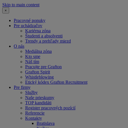
Skip to main content
×
Pracovné ponuky
Pre uchádzačov
Kariérna zóna
Študenti a absolventi
Trendy a prehľady miezd
O nás
Mediálna zóna
Kto sme
Náš tím
Pracujte pre Grafton
Grafton Spirit
Whistleblowing
Etický kódex Grafton Recruitment
Pre firmy
Služby
Naše prieskumy
TOP kandidáti
Register pracovných pozícií
Referencie
Kontakty
Bratislava