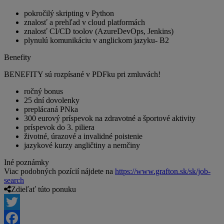
pokročilý skripting v Python
znalosť a prehľad v cloud platformách
znalosť CI/CD toolov (AzureDevOps, Jenkins)
plynulú komunikáciu v anglickom jazyku- B2
Benefity
BENEFITY sú rozpísané v PDFku pri zmluvách!
ročný bonus
25 dní dovolenky
preplácaná PNka
300 eurový príspevok na zdravotné a športové aktivity
príspevok do 3. piliera
životné, úrazové a invalidné poistenie
jazykové kurzy angličtiny a nemčiny
Iné poznámky
Viac podobných pozícií nájdete na
https://www.grafton.sk/sk/job-
search
Zdieľať túto ponuku
Twitter