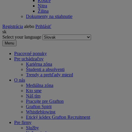
Košice
Nitra
Žilina
Dokumenty na stiahnutie
Registrácia
alebo
Prihlásiť
sk
Select your language
Menu
Pracovné ponuky
Pre uchádzačov
Kariérna zóna
Študenti a absolventi
Trendy a prehľady miezd
O nás
Mediálna zóna
Kto sme
Náš tím
Pracujte pre Grafton
Grafton Spirit
Whistleblowing
Etický kódex Grafton Recruitment
Pre firmy
Služby