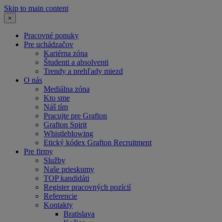
Skip to main content
×
Pracovné ponuky
Pre uchádzačov
Kariérna zóna
Študenti a absolventi
Trendy a prehľady miezd
O nás
Mediálna zóna
Kto sme
Náš tím
Pracujte pre Grafton
Grafton Spirit
Whistleblowing
Etický kódex Grafton Recruitment
Pre firmy
Služby
Naše prieskumy
TOP kandidáti
Register pracovných pozícií
Referencie
Kontakty
Bratislava