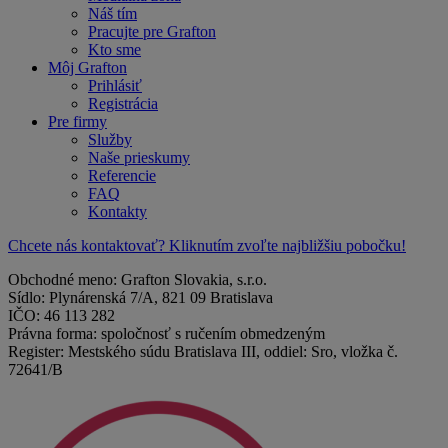
Náš tím
Pracujte pre Grafton
Kto sme
Môj Grafton
Prihlásiť
Registrácia
Pre firmy
Služby
Naše prieskumy
Referencie
FAQ
Kontakty
Chcete nás kontaktovať? Kliknutím zvoľte najbližšiu pobočku!
Obchodné meno: Grafton Slovakia, s.r.o.
Sídlo: Plynárenská 7/A, 821 09 Bratislava
IČO: 46 113 282
Právna forma: spoločnosť s ručením obmedzeným
Register: Mestského súdu Bratislava III, oddiel: Sro, vložka č.
72641/B