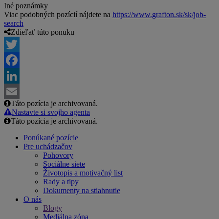
Iné poznámky
Viac podobných pozícií nájdete na
https://www.grafton.sk/sk/job-
search
Zdieľať túto ponuku
Twitter
Facebook
LinkedIn
Táto pozícia je archivovaná.
Email
Nastavte si svojho agenta
Táto pozícia je archivovaná.
Ponúkané pozície
Pre uchádzačov
Pohovory
Sociálne siete
Životopis a motivačný list
Rady a tipy
Dokumenty na stiahnutie
O nás
Blogy
Mediálna zóna