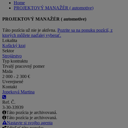
Home
PROJEKTOVÝ MANAŽÉR ( automotive)
PROJEKTOVÝ MANAŽÉR ( automotive)
Táto pozícia už nie je aktívna.
Pozrite sa na ponuku pozícií, z
ktorých môžete naďalej vyberať.
Lokalita
Košický kraj
Sektor
Strojárstvo
Typ kontraktu
Trvalý pracovný pomer
Mzda
2 000 - 2 300 €
Uverejnené
Kontakt
Jopeková Martina
Ref. Č.
3-30-33939
Táto pozícia je archivovaná.
Táto pozícia je archivovaná.
Nastavte si svojho agenta
Zdieľať túto ponuku