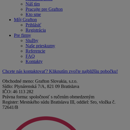
Náš tím
Pracujte pre Grafton
Kto sme
Môj Grafton
Prihlásiť
Registrácia
Pre firmy
Služby
Naše prieskumy
Referencie
FAQ
Kontakty
Chcete nás kontaktovať? Kliknutím zvoľte najbližšiu pobočku!
Obchodné meno: Grafton Slovakia, s.r.o.
Sídlo: Plynárenská 7/A, 821 09 Bratislava
IČO: 46 113 282
Právna forma: spoločnosť s ručením obmedzeným
Register: Mestského súdu Bratislava III, oddiel: Sro, vložka č.
72641/B