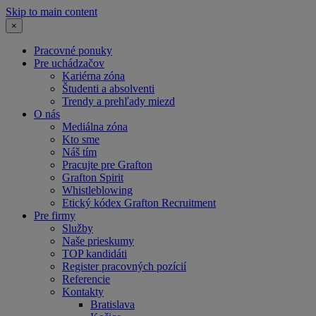
Skip to main content
×
Pracovné ponuky
Pre uchádzačov
Kariérna zóna
Študenti a absolventi
Trendy a prehľady miezd
O nás
Mediálna zóna
Kto sme
Náš tím
Pracujte pre Grafton
Grafton Spirit
Whistleblowing
Etický kódex Grafton Recruitment
Pre firmy
Služby
Naše prieskumy
TOP kandidáti
Register pracovných pozícií
Referencie
Kontakty
Bratislava