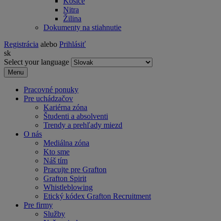
Košice
Nitra
Žilina
Dokumenty na stiahnutie
Registrácia
alebo
Prihlásiť
sk
Select your language
Menu
Pracovné ponuky
Pre uchádzačov
Kariérna zóna
Študenti a absolventi
Trendy a prehľady miezd
O nás
Mediálna zóna
Kto sme
Náš tím
Pracujte pre Grafton
Grafton Spirit
Whistleblowing
Etický kódex Grafton Recruitment
Pre firmy
Služby