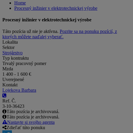
Home
Procesný inžinier v elektrotechnickej výrobe
Procesný inžinier v elektrotechnickej výrobe
Táto pozícia už nie je aktívna.
Pozrite sa na ponuku pozícií, z
ktorých môžete naďalej vyberať.
Lokalita
Sektor
Strojárstvo
Typ kontraktu
Trvalý pracovný pomer
Mzda
1 400 - 1 600 €
Uverejnené
Kontakt
Lojekova Barbara
Ref. Č.
3-10-36423
Táto pozícia je archivovaná.
Táto pozícia je archivovaná.
Nastavte si svojho agenta
Zdieľať túto ponuku