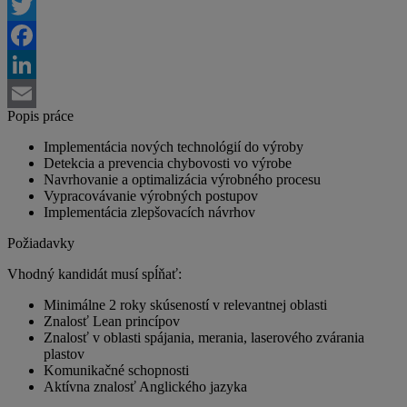
Twitter
Facebook
LinkedIn
Popis práce
Email
Implementácia nových technológií do výroby
Detekcia a prevencia chybovosti vo výrobe
Navrhovanie a optimalizácia výrobného procesu
Vypracovávanie výrobných postupov
Implementácia zlepšovacích návrhov
Požiadavky
Vhodný kandidát musí spĺňať:
Minimálne 2 roky skúseností v relevantnej oblasti
Znalosť Lean princípov
Znalosť v oblasti spájania, merania, laserového zvárania
plastov
Komunikačné schopnosti
Aktívna znalosť Anglického jazyka