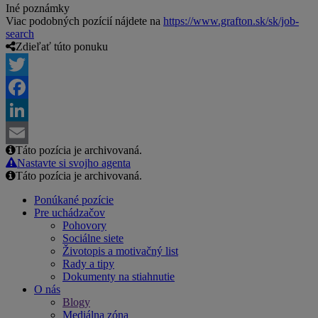
Iné poznámky
Viac podobných pozícií nájdete na
https://www.grafton.sk/sk/job-
search
Zdieľať túto ponuku
Twitter
Facebook
LinkedIn
Táto pozícia je archivovaná.
Email
Nastavte si svojho agenta
Táto pozícia je archivovaná.
Ponúkané pozície
Pre uchádzačov
Pohovory
Sociálne siete
Životopis a motivačný list
Rady a tipy
Dokumenty na stiahnutie
O nás
Blogy
Mediálna zóna