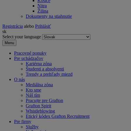
Košice
Nitra
Žilina
Dokumenty na stiahnutie
Registrácia
alebo
Prihlásiť
sk
Select your language
Menu
Pracovné ponuky
Pre uchádzačov
Kariérna zóna
Študenti a absolventi
Trendy a prehľady miezd
O nás
Mediálna zóna
Kto sme
Náš tím
Pracujte pre Grafton
Grafton Spirit
Whistleblowing
Etický kódex Grafton Recruitment
Pre firmy
Služby