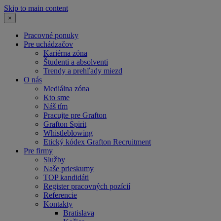
Skip to main content
×
Pracovné ponuky
Pre uchádzačov
Kariérna zóna
Študenti a absolventi
Trendy a prehľady miezd
O nás
Mediálna zóna
Kto sme
Náš tím
Pracujte pre Grafton
Grafton Spirit
Whistleblowing
Etický kódex Grafton Recruitment
Pre firmy
Služby
Naše prieskumy
TOP kandidáti
Register pracovných pozícií
Referencie
Kontakty
Bratislava