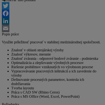
Twitter
Facebook
LinkedIn
Popis práce
Email
Využite príležitosť pracovať v stabilnej medzinárodnej spoločnosti.
Znalosť v oblasti strojárskej výroby
Znalosť výkresov, meranie
Znalosť zvárania - odporové bodové zváranie - podmienka
Optimalizácia a zlepšovanie výrobných procesov
Riešenie problémov vzniknutých vo výrobnom procese
Vypracovávanie pracovných inštrukcií a ich zavedenie do
výroby
Definovanie procesných parametrov, kontrola ich
dodržiavania
Tvorba layoutu
Práca s CAD SW (Rhino Ceros)
Práca s MS Office (Word, Excel, PowerPoint)
Požiadavky