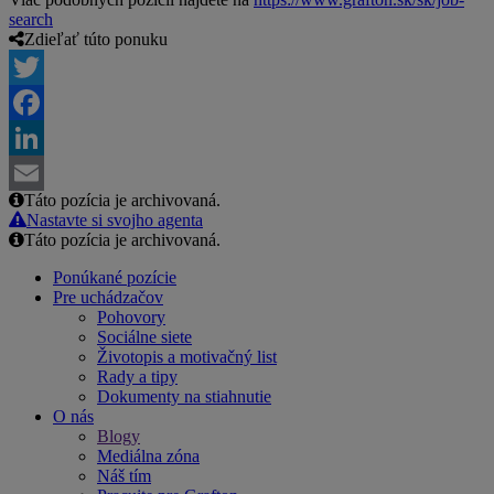
search
Zdieľať túto ponuku
Twitter
Facebook
LinkedIn
Táto pozícia je archivovaná.
Email
Nastavte si svojho agenta
Táto pozícia je archivovaná.
Ponúkané pozície
Pre uchádzačov
Pohovory
Sociálne siete
Životopis a motivačný list
Rady a tipy
Dokumenty na stiahnutie
O nás
Blogy
Mediálna zóna
Náš tím