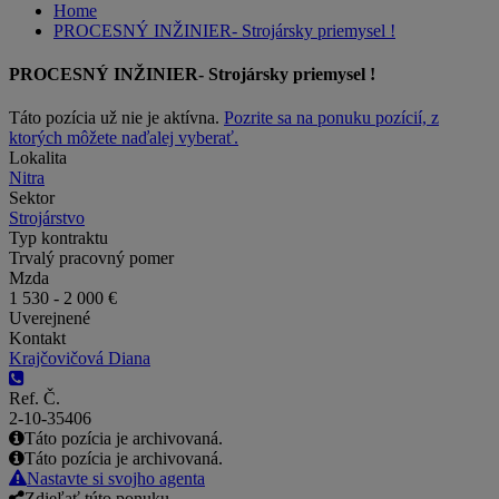
Home
PROCESNÝ INŽINIER- Strojársky priemysel !
PROCESNÝ INŽINIER- Strojársky priemysel !
Táto pozícia už nie je aktívna.
Pozrite sa na ponuku pozícií, z
ktorých môžete naďalej vyberať.
Lokalita
Nitra
Sektor
Strojárstvo
Typ kontraktu
Trvalý pracovný pomer
Mzda
1 530 - 2 000 €
Uverejnené
Kontakt
Krajčovičová Diana
Ref. Č.
2-10-35406
Táto pozícia je archivovaná.
Táto pozícia je archivovaná.
Nastavte si svojho agenta
Zdieľať túto ponuku