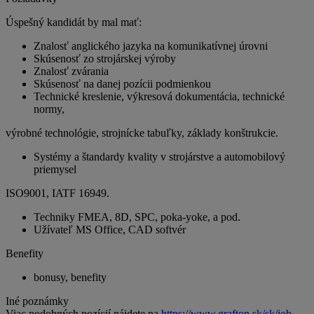
Úspešný kandidát by mal mať:
Znalosť anglického jazyka na komunikatívnej úrovni
Skúsenosť zo strojárskej výroby
Znalosť zvárania
Skúsenosť na danej pozícii podmienkou
Technické kreslenie, výkresová dokumentácia, technické
normy,
výrobné technológie, strojnícke tabuľky, základy konštrukcie.
Systémy a štandardy kvality v strojárstve a automobilový
priemysel
ISO9001, IATF 16949.
Techniky FMEA, 8D, SPC, poka-yoke, a pod.
Užívateľ MS Office, CAD softvér
Benefity
bonusy, benefity
Iné poznámky
Viac podobných pozícií nájdete na
https://www.grafton.sk/sk/job-