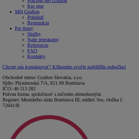
Pracujte pre Grafton
Kto sme
Môj Grafton
Prihlásiť
Registrácia
Pre firmy
Služby
Naše prieskumy
Referencie
FAQ
Kontakty
Chcete nás kontaktovať? Kliknutím zvoľte najbližšiu pobočku!
Obchodné meno: Grafton Slovakia, s.r.o.
Sídlo: Plynárenská 7/A, 821 09 Bratislava
IČO: 46 113 282
Právna forma: spoločnosť s ručením obmedzeným
Register: Mestského súdu Bratislava III, oddiel: Sro, vložka č.
72641/B