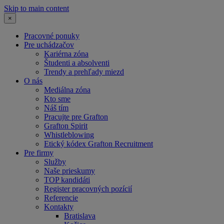
Skip to main content
×
Pracovné ponuky
Pre uchádzačov
Kariérna zóna
Študenti a absolventi
Trendy a prehľady miezd
O nás
Mediálna zóna
Kto sme
Náš tím
Pracujte pre Grafton
Grafton Spirit
Whistleblowing
Etický kódex Grafton Recruitment
Pre firmy
Služby
Naše prieskumy
TOP kandidáti
Register pracovných pozícií
Referencie
Kontakty
Bratislava