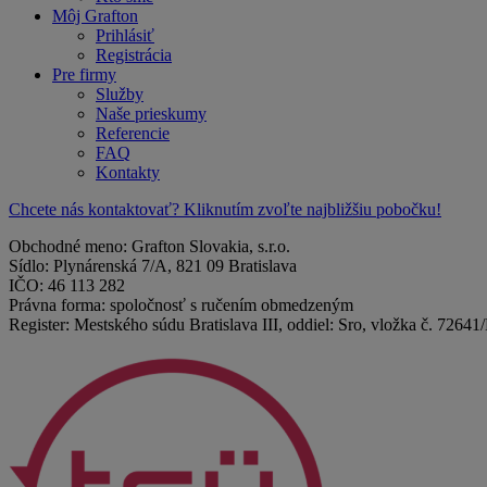
Môj Grafton
Prihlásiť
Registrácia
Pre firmy
Služby
Naše prieskumy
Referencie
FAQ
Kontakty
Chcete nás kontaktovať? Kliknutím zvoľte najbližšiu pobočku!
Obchodné meno: Grafton Slovakia, s.r.o.
Sídlo: Plynárenská 7/A, 821 09 Bratislava
IČO: 46 113 282
Právna forma: spoločnosť s ručením obmedzeným
Register: Mestského súdu Bratislava III, oddiel: Sro, vložka č. 72641