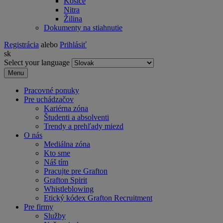
Košice
Nitra
Žilina
Dokumenty na stiahnutie
Registrácia
alebo
Prihlásiť
sk
Select your language
Menu
Pracovné ponuky
Pre uchádzačov
Kariérna zóna
Študenti a absolventi
Trendy a prehľady miezd
O nás
Mediálna zóna
Kto sme
Náš tím
Pracujte pre Grafton
Grafton Spirit
Whistleblowing
Etický kódex Grafton Recruitment
Pre firmy
Služby