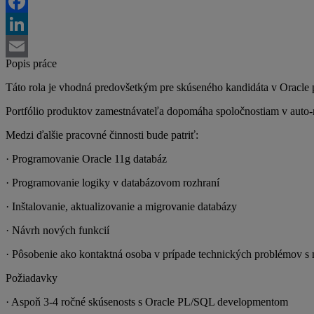
Twitter
Facebook
LinkedIn
Popis práce
Email
Táto rola je vhodná predovšetkým pre skúseného kandidáta v Oracle 
Portfólio produktov zamestnávateľa dopomáha spoločnostiam v auto-mo
Medzi ďalšie pracovné činnosti bude patriť:
· Programovanie Oracle 11g databáz
· Programovanie logiky v databázovom rozhraní
· Inštalovanie, aktualizovanie a migrovanie databázy
· Návrh nových funkcií
· Pôsobenie ako kontaktná osoba v prípade technických problémov s
Požiadavky
· Aspoň 3-4 ročné skúsenosts s Oracle PL/SQL developmentom