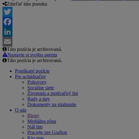
Zdieľať túto ponuku
Twitter
Facebook
LinkedIn
Táto pozícia je archivovaná.
Email
Nastavte si svojho agenta
Táto pozícia je archivovaná.
Ponúkané pozície
Pre uchádzačov
Pohovory
Sociálne siete
Životopis a motivačný list
Rady a tipy
Dokumenty na stiahnutie
O nás
Blogy
Mediálna zóna
Náš tím
Pracujte pre Grafton
Kto sme