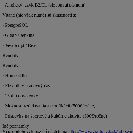
· Anglický jazyk B2/C1 (slovom aj písmom)
Vítané (nie však nutné) sú skúsenosti s:
· PostgreSQL
· Gitlab / Jenkins
· JavaScript / React
Benefity
Benefity:
· Home office
· Flexibilný pracovný čas
· 25 dní dovolenky
· Možnosti vzdelávania a certifikácii (500€/ročne)
· Príspevky na športové a kultúrne aktivity (300€/ročne)
Iné poznámky
Viac podobných pozícií nájdete na
https://www.grafton.sk/sk/job-sea