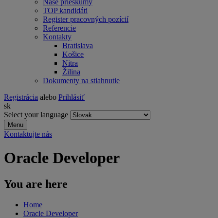
Naše prieskumy
TOP kandidáti
Register pracovných pozícií
Referencie
Kontakty
Bratislava
Košice
Nitra
Žilina
Dokumenty na stiahnutie
Registrácia
alebo
Prihlásiť
sk
Select your language
Menu
Kontaktujte nás
Oracle Developer
You are here
Home
Oracle Developer