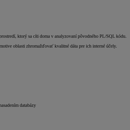
prostredí, ktorý sa cíti doma v analyzovaní pôvodného PL/SQL kódu.
tive oblasti zhromažďovať kvalitné dáta pre ich interné účely.
 nasadením databázy