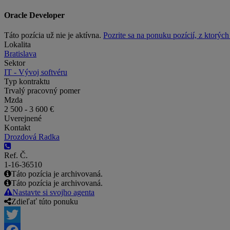
Oracle Developer
Táto pozícia už nie je aktívna.
Pozrite sa na ponuku pozícií, z ktorýc
Lokalita
Bratislava
Sektor
IT - Vývoj softvéru
Typ kontraktu
Trvalý pracovný pomer
Mzda
2 500 - 3 600 €
Uverejnené
Kontakt
Drozdová Radka
Ref. Č.
1-16-36510
Táto pozícia je archivovaná.
Táto pozícia je archivovaná.
Nastavte si svojho agenta
Zdieľať túto ponuku