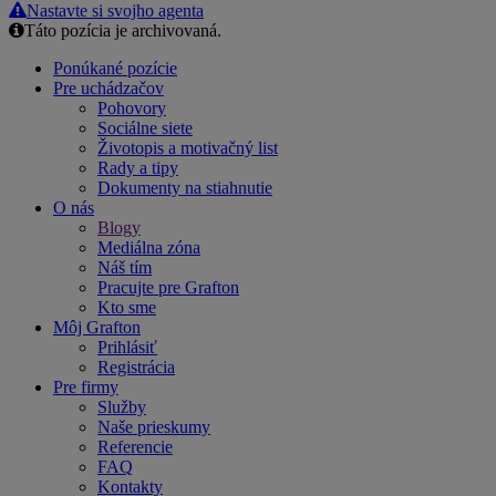
Nastavte si svojho agenta
Táto pozícia je archivovaná.
Ponúkané pozície
Pre uchádzačov
Pohovory
Sociálne siete
Životopis a motivačný list
Rady a tipy
Dokumenty na stiahnutie
O nás
Blogy
Mediálna zóna
Náš tím
Pracujte pre Grafton
Kto sme
Môj Grafton
Prihlásiť
Registrácia
Pre firmy
Služby
Naše prieskumy
Referencie
FAQ
Kontakty