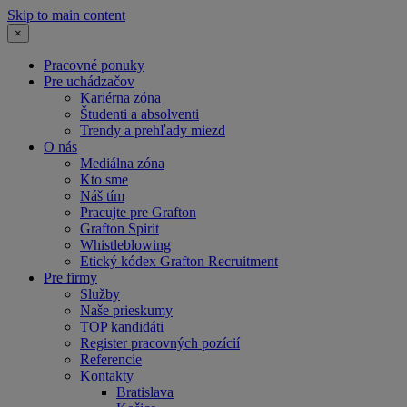
Skip to main content
×
Pracovné ponuky
Pre uchádzačov
Kariérna zóna
Študenti a absolventi
Trendy a prehľady miezd
O nás
Mediálna zóna
Kto sme
Náš tím
Pracujte pre Grafton
Grafton Spirit
Whistleblowing
Etický kódex Grafton Recruitment
Pre firmy
Služby
Naše prieskumy
TOP kandidáti
Register pracovných pozícií
Referencie
Kontakty
Bratislava