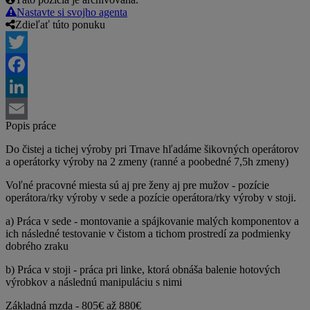
Nastavte si svojho agenta
Zdieľať túto ponuku
Twitter
Facebook
LinkedIn
Popis práce
Email
Do čistej a tichej výroby pri Trnave hľadáme šikovných operátorov
a operátorky výroby na 2 zmeny (ranné a poobedné 7,5h zmeny)
Voľné pracovné miesta sú aj pre ženy aj pre mužov - pozície
operátora/rky výroby v sede a pozície operátora/rky výroby v stoji.
a) Práca v sede - montovanie a spájkovanie malých komponentov a
ich následné testovanie v čistom a tichom prostredí za podmienky
dobrého zraku
b) Práca v stoji - práca pri linke, ktorá obnáša balenie hotových
výrobkov a následnú manipuláciu s nimi
Základná mzda - 805€ až 880€