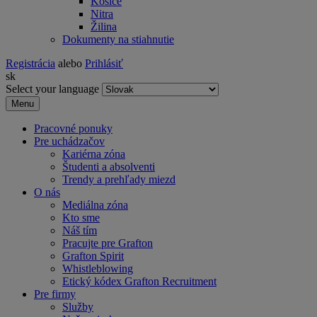
Košice
Nitra
Žilina
Dokumenty na stiahnutie
Registrácia
alebo
Prihlásiť
sk
Select your language
Menu
Pracovné ponuky
Pre uchádzačov
Kariérna zóna
Študenti a absolventi
Trendy a prehľady miezd
O nás
Mediálna zóna
Kto sme
Náš tím
Pracujte pre Grafton
Grafton Spirit
Whistleblowing
Etický kódex Grafton Recruitment
Pre firmy
Služby