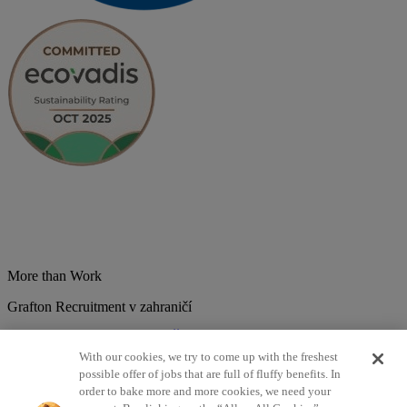
More than Work
Grafton Recruitment v zahraničí
Belgium
Brazília
Bulharsko
Česká republika
Chorvátsko
Dánsko
Estonsko
Francúzsko
Holandsko
India
Kolumbia
Litva
Lotyšsko
With our cookies, we try to come up with the freshest
Maďarsko
Mexiko
Nemecko
Nórsko
Poľsko
Portugalsko
possible offer of jobs that are full of fluffy benefits. In
Rumunsko
Slovensko
Španielsko
Srbsko
Švajčiarsko
Taliansko
order to bake more and more cookies, we need your
Turecko
Veľká Británia