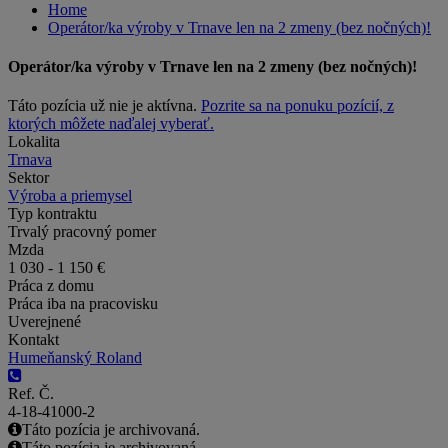
Home
Operátor/ka výroby v Trnave len na 2 zmeny (bez nočných)!
Operátor/ka výroby v Trnave len na 2 zmeny (bez nočných)!
Táto pozícia už nie je aktívna.
Pozrite sa na ponuku pozícií, z
ktorých môžete naďalej vyberať.
Lokalita
Trnava
Sektor
Výroba a priemysel
Typ kontraktu
Trvalý pracovný pomer
Mzda
1 030 - 1 150 €
Práca z domu
Práca iba na pracovisku
Uverejnené
Kontakt
Humeňanský Roland
Ref. Č.
4-18-41000-2
Táto pozícia je archivovaná.
Táto pozícia je archivovaná.