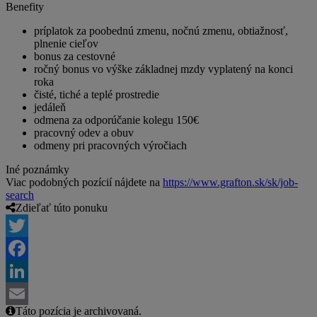
Benefity
príplatok za poobednú zmenu, nočnú zmenu, obtiažnosť,
plnenie cieľov
bonus za cestovné
ročný bonus vo výške základnej mzdy vyplatený na konci
roka
čisté, tiché a teplé prostredie
jedáleň
odmena za odporúčanie kolegu 150€
pracovný odev a obuv
odmeny pri pracovných výročiach
Iné poznámky
Viac podobných pozícií nájdete na
https://www.grafton.sk/sk/job-
search
Zdieľať túto ponuku
Twitter
Facebook
LinkedIn
Táto pozícia je archivovaná.
Email