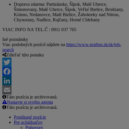
Doprava zdarma: Partizánske, Šípok, Malé Uherce,
Šimonovany, Malé Uherce, Šípok, Veľké Bielice, Brodzany,
Krásno, Nedanovce, Malé Bielice, Žabokreky nad Nitrou,
Chynorany, Nadlice, Rajčany, Horné Chlebany
VIAC INFO NA TEL.Č : 0911 037 765
Iné poznámky
Viac podobných pozícií nájdete na
https://www.grafton.sk/sk/job-
search
Zdieľať túto ponuku
Twitter
Facebook
LinkedIn
Táto pozícia je archivovaná.
Email
Nastavte si svojho agenta
Táto pozícia je archivovaná.
Ponúkané pozície
Pre uchádzačov
Pohovory