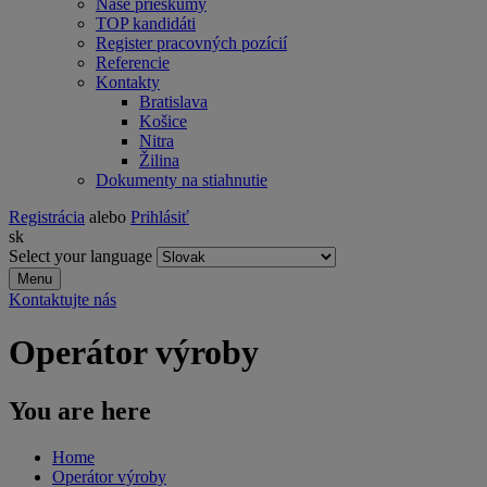
Naše prieskumy
TOP kandidáti
Register pracovných pozícií
Referencie
Kontakty
Bratislava
Košice
Nitra
Žilina
Dokumenty na stiahnutie
Registrácia
alebo
Prihlásiť
sk
Select your language
Menu
Kontaktujte nás
Operátor výroby
You are here
Home
Operátor výroby