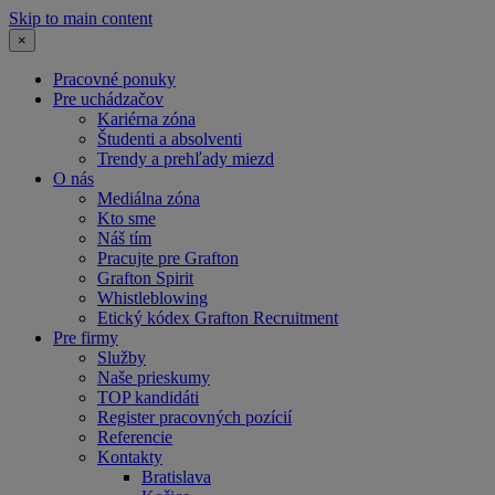
Skip to main content
×
Pracovné ponuky
Pre uchádzačov
Kariérna zóna
Študenti a absolventi
Trendy a prehľady miezd
O nás
Mediálna zóna
Kto sme
Náš tím
Pracujte pre Grafton
Grafton Spirit
Whistleblowing
Etický kódex Grafton Recruitment
Pre firmy
Služby
Naše prieskumy
TOP kandidáti
Register pracovných pozícií
Referencie
Kontakty
Bratislava