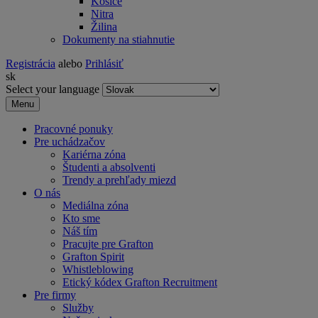
Košice
Nitra
Žilina
Dokumenty na stiahnutie
Registrácia
alebo
Prihlásiť
sk
Select your language
Menu
Pracovné ponuky
Pre uchádzačov
Kariérna zóna
Študenti a absolventi
Trendy a prehľady miezd
O nás
Mediálna zóna
Kto sme
Náš tím
Pracujte pre Grafton
Grafton Spirit
Whistleblowing
Etický kódex Grafton Recruitment
Pre firmy
Služby