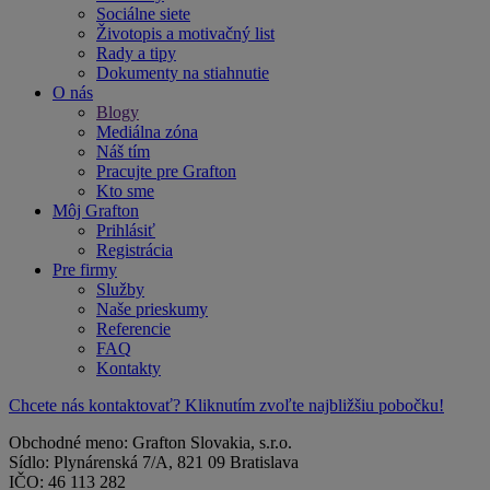
Sociálne siete
Životopis a motivačný list
Rady a tipy
Dokumenty na stiahnutie
O nás
Blogy
Mediálna zóna
Náš tím
Pracujte pre Grafton
Kto sme
Môj Grafton
Prihlásiť
Registrácia
Pre firmy
Služby
Naše prieskumy
Referencie
FAQ
Kontakty
Chcete nás kontaktovať? Kliknutím zvoľte najbližšiu pobočku!
Obchodné meno: Grafton Slovakia, s.r.o.
Sídlo: Plynárenská 7/A, 821 09 Bratislava
IČO: 46 113 282