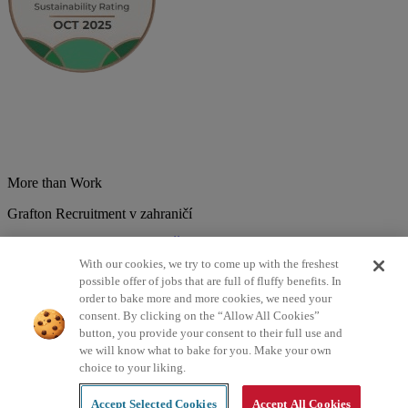
More than Work
Grafton Recruitment v zahraničí
Belgium
Brazília
Bulharsko
Česká republika
Chorvátsko
Dánsko
Estonsko
Francúzsko
Holandsko
India
Kolumbia
Litva
Lotyšsko
With our cookies, we try to come up with the freshest
Maďarsko
Mexiko
Nemecko
Nórsko
Poľsko
Portugalsko
possible offer of jobs that are full of fluffy benefits. In
Rumunsko
Slovensko
Španielsko
Srbsko
Švajčiarsko
Taliansko
order to bake more and more cookies, we need your
Turecko
Veľká Británia
consent. By clicking on the “Allow All Cookies”
button, you provide your consent to their full use and
©2026 Všetky práva vyhradené Grafton Recruitment
we will know what to bake for you. Make your own
choice to your liking.
Zásady spracovania osobných údajov
Zásady používania cookies
Podmienky
Digitálna dostupnosť
Accept Selected Cookies
Accept All Cookies
Created by