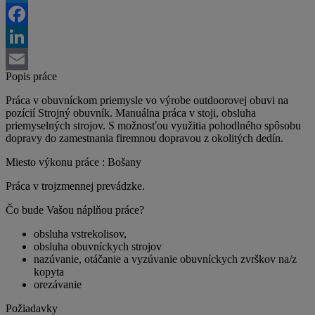
Twitter
Facebook
LinkedIn
Popis práce
Email
Práca v obuvníckom priemysle vo výrobe outdoorovej obuvi na
pozícií Strojný obuvník. Manuálna práca v stoji, obsluha
priemyselných strojov. S možnosťou využitia pohodlného spôsobu
dopravy do zamestnania firemnou dopravou z okolitých dedín.
Miesto výkonu práce : Bošany
Práca v trojzmennej prevádzke.
Čo bude Vašou náplňou práce?
obsluha vstrekolisov,
obsluha obuvníckych strojov
nazúvanie, otáčanie a vyzúvanie obuvníckych zvrškov na/z
kopyta
orezávanie
Požiadavky