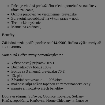
Práca je vhodná pre každého všetko potrebné sa naučíte v
rámci zaúčania,
Ochota pracovať vo viaczmennej prevádzke,
Zdravotná spôsobilosť na výkon práce v noci,
Technické myslenie,
Manuálna zručnosť,
Benefity
Základná mzda podľa pozície od 914-990€, finálna výška mzdy až
1300€/brutto.
Variabilná zložka mzdy pozostávajúca z :
Výkonnostný príplatok 165 €
Dochádzkový bonus 100 €
Bonus za 3 zmennú prevádzku 70 €.
13. plat
Závodné stravovanie – 1,00€/obed.
možnosť kúpi našich topánok za zamestnanecké ceny
masáže a množstvo iných benefitov
Doprava zdarma: Súľovce, Oponice, Kovarce, Solčany,
Krnča,Topoľčany, Krušovce, Horné Chlebany, Práznovce