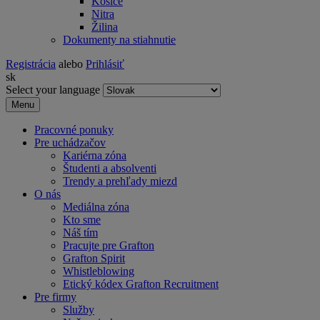
Košice
Nitra
Žilina
Dokumenty na stiahnutie
Registrácia
alebo
Prihlásiť
sk
Select your language
Menu
Pracovné ponuky
Pre uchádzačov
Kariérna zóna
Študenti a absolventi
Trendy a prehľady miezd
O nás
Mediálna zóna
Kto sme
Náš tím
Pracujte pre Grafton
Grafton Spirit
Whistleblowing
Etický kódex Grafton Recruitment
Pre firmy
Služby