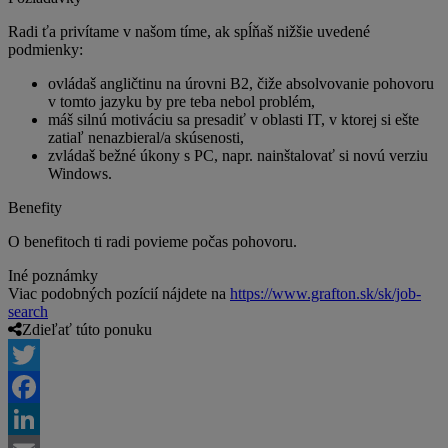
Radi ťa privítame v našom tíme, ak spĺňaš nižšie uvedené
podmienky:
ovládaš angličtinu na úrovni B2, čiže absolvovanie pohovoru
v tomto jazyku by pre teba nebol problém,
máš silnú motiváciu sa presadiť v oblasti IT, v ktorej si ešte
zatiaľ nenazbieral/a skúsenosti,
zvládaš bežné úkony s PC, napr. nainštalovať si novú verziu
Windows.
Benefity
O benefitoch ti radi povieme počas pohovoru.
Iné poznámky
Viac podobných pozícií nájdete na
https://www.grafton.sk/sk/job-
search
Zdieľať túto ponuku
Twitter
Facebook