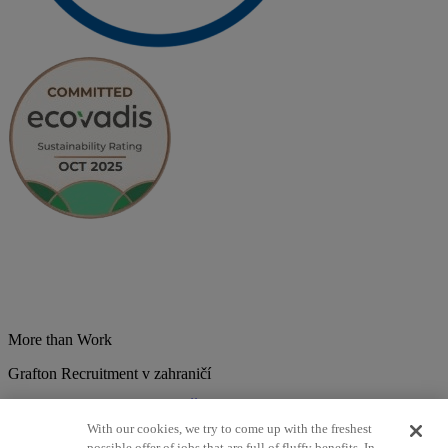
More than Work
Grafton Recruitment v zahraničí
Belgium
Brazília
Bulharsko
Česká republika
Chorvátsko
Dánsko
Estonsko
Francúzsko
Holandsko
India
Kolumbia
Litva
Lotyšsko
With our cookies, we try to come up with the freshest
Maďarsko
Mexiko
Nemecko
Nórsko
Poľsko
Portugalsko
possible offer of jobs that are full of fluffy benefits. In