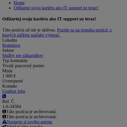
Home
Odštartuj svoju kariéru ako IT support uz teraz!
Odštartuj svoju kariéru ako IT support uz teraz!
Táto pozícia už nie je aktívna.
Pozrite sa na ponuku pozícií, z
ktorých môžete naďalej vyberať.
Lokalita
Bratislava
Sektor
Služby pre zákazníkov
Typ kontraktu
Trvalý pracovný pomer
Mzda
1 000 €
Uverejnené
Kontakt
Grafton Jobs
Ref. Č.
1-6-34584
Táto pozícia je archivovaná.
Táto pozícia je archivovaná.
Nastavte si svojho agenta
Zdieľať túto ponuku