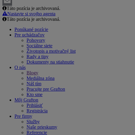
LinkedIn
Táto pozícia je archivovaná.
Email
Nastavte si svojho agenta
Táto pozícia je archivovaná.
Ponúkané pozície
Pre uchádzačov
Pohovory
Sociálne siete
Životopis a motivačný list
Rady a tipy
Dokumenty na stiahnutie
O nás
Blogy
Mediálna zóna
Náš tím
Pracujte pre Grafton
Kto sme
Môj Grafton
Prihlásiť
Registrácia
Pre firmy
Služby
Naše prieskumy
Referencie