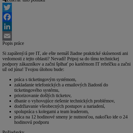
Twitter
Facebook
LinkedIn
Popis práce
Email
Si zapálený/á pre IT, ale ešte nemáš žiadne praktické skúsenosti ani
vedomosti z tejto oblasti? Nevadí! Pripoj sa do tímu technickej
podpory zákazníkov a začni šplhať po kariérnom IT rebríčku a začni
už od júna! Tvojou úlohou bude:
práca s ticketingovým systémom,
zakladanie telefonických a emailových žiadostí do
ticketingového systému,
priorizovanie došlých ticketov,
dbanie o vyhovujúce riešenie technických problémov,
dodržiavanie všeobecných postupov a nariadení,
spolupráca s kolegami a team leaderom,
práca na 12 hodinové smeny je nutnosťou, nakoľko ide o 24
hodinovú podporu
Požiadavky