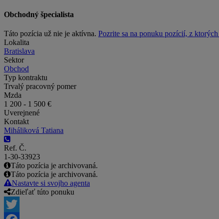
Obchodný špecialista
Táto pozícia už nie je aktívna.
Pozrite sa na ponuku pozícií, z ktorýc
Lokalita
Bratislava
Sektor
Obchod
Typ kontraktu
Trvalý pracovný pomer
Mzda
1 200 - 1 500 €
Uverejnené
Kontakt
Miháliková Tatiana
Ref. Č.
1-30-33923
Táto pozícia je archivovaná.
Táto pozícia je archivovaná.
Nastavte si svojho agenta
Zdieľať túto ponuku