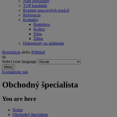
Naše prieskumy
TOP kandidáti
Register pracovných pozícií
Referencie
Kontakty
Bratislava
Košice
Nitra
Žilina
Dokumenty na stiahnutie
Registrácia
alebo
Prihlásiť
sk
Select your language
Menu
Kontaktujte nás
Obchodný špecialista
You are here
Home
Obchodný špecialista