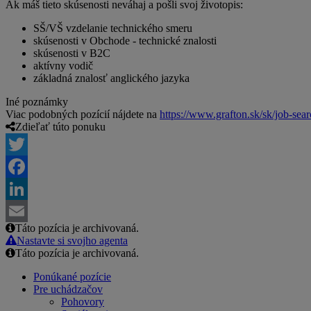
Ak máš tieto skúsenosti neváhaj a pošli svoj životopis:
SŠ/VŠ vzdelanie technického smeru
skúsenosti v Obchode - technické znalosti
skúsenosti v B2C
aktívny vodič
základná znalosť anglického jazyka
Iné poznámky
Viac podobných pozícií nájdete na
https://www.grafton.sk/sk/job-sea
Zdieľať túto ponuku
Twitter
Facebook
LinkedIn
Táto pozícia je archivovaná.
Email
Nastavte si svojho agenta
Táto pozícia je archivovaná.
Ponúkané pozície
Pre uchádzačov
Pohovory