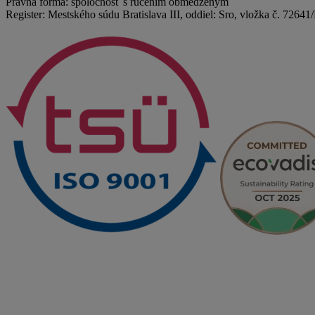
Právna forma: spoločnosť s ručením obmedzeným
Register: Mestského súdu Bratislava III, oddiel: Sro, vložka č. 72641