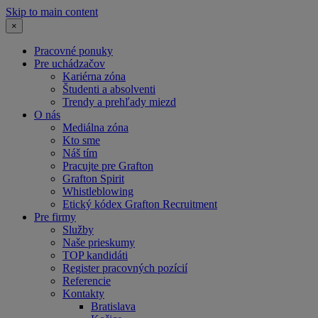
Skip to main content
×
Pracovné ponuky
Pre uchádzačov
Kariérna zóna
Študenti a absolventi
Trendy a prehľady miezd
O nás
Mediálna zóna
Kto sme
Náš tím
Pracujte pre Grafton
Grafton Spirit
Whistleblowing
Etický kódex Grafton Recruitment
Pre firmy
Služby
Naše prieskumy
TOP kandidáti
Register pracovných pozícií
Referencie
Kontakty
Bratislava