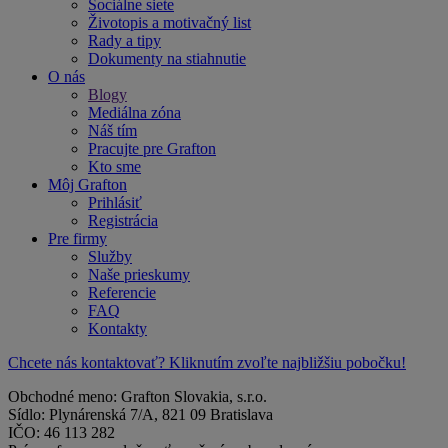
Sociálne siete
Životopis a motivačný list
Rady a tipy
Dokumenty na stiahnutie
O nás
Blogy
Mediálna zóna
Náš tím
Pracujte pre Grafton
Kto sme
Môj Grafton
Prihlásiť
Registrácia
Pre firmy
Služby
Naše prieskumy
Referencie
FAQ
Kontakty
Chcete nás kontaktovať? Kliknutím zvoľte najbližšiu pobočku!
Obchodné meno: Grafton Slovakia, s.r.o.
Sídlo: Plynárenská 7/A, 821 09 Bratislava
IČO: 46 113 282