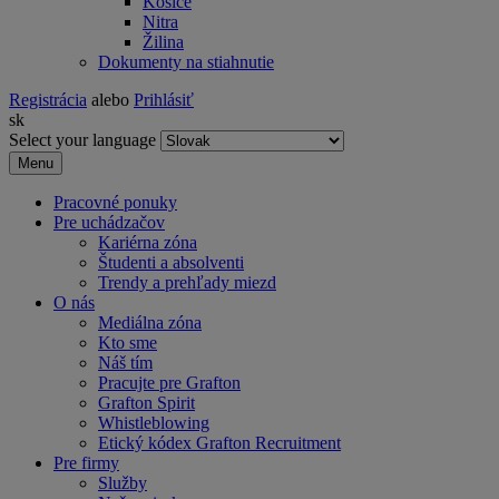
Košice
Nitra
Žilina
Dokumenty na stiahnutie
Registrácia
alebo
Prihlásiť
sk
Select your language
Menu
Pracovné ponuky
Pre uchádzačov
Kariérna zóna
Študenti a absolventi
Trendy a prehľady miezd
O nás
Mediálna zóna
Kto sme
Náš tím
Pracujte pre Grafton
Grafton Spirit
Whistleblowing
Etický kódex Grafton Recruitment
Pre firmy
Služby