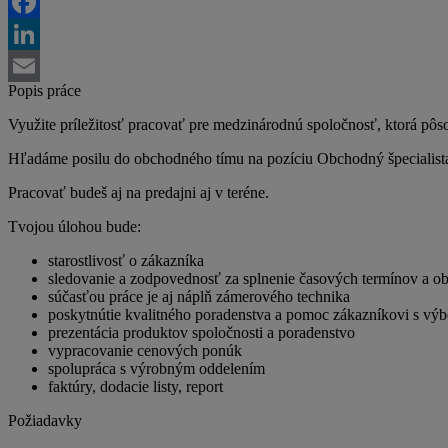
Twitter
Facebook
LinkedIn
Popis práce
Email
Využite príležitosť pracovať pre medzinárodnú spoločnosť, ktorá pôs
Hľadáme posilu do obchodného tímu na pozíciu Obchodný špecialist
Pracovať budeš aj na predajni aj v teréne.
Tvojou úlohou bude:
starostlivosť o zákazníka
sledovanie a zodpovednosť za splnenie časových termínov a o
súčasťou práce je aj náplň zámerového technika
poskytnútie kvalitného poradenstva a pomoc zákazníkovi s v
prezentácia produktov spoločnosti a poradenstvo
vypracovanie cenových ponúk
spolupráca s výrobným oddelením
faktúry, dodacie listy, report
Požiadavky