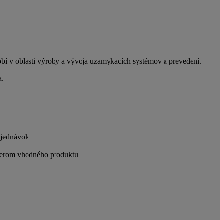
obí v oblasti výroby a vývoja uzamykacích systémov a prevedení.
a.
bjednávok
ýberom vhodného produktu