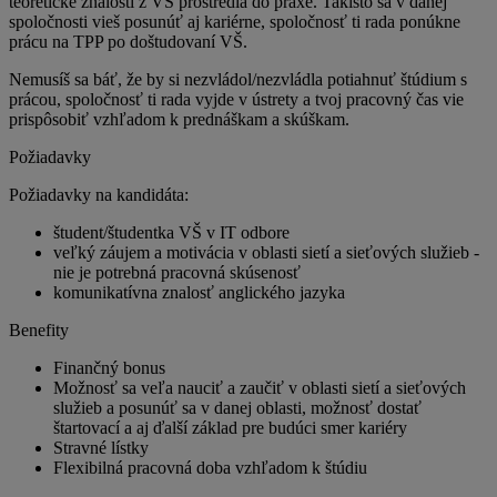
teoretické znalosti z VŠ prostredia do praxe. Takisto sa v danej
spoločnosti vieš posunúť aj kariérne, spoločnosť ti rada ponúkne
prácu na TPP po doštudovaní VŠ.
Nemusíš sa báť, že by si nezvládol/nezvládla potiahnuť štúdium s
prácou, spoločnosť ti rada vyjde v ústrety a tvoj pracovný čas vie
prispôsobiť vzhľadom k prednáškam a skúškam.
Požiadavky
Požiadavky na kandidáta:
študent/študentka VŠ v IT odbore
veľký záujem a motivácia v oblasti sietí a sieťových služieb -
nie je potrebná pracovná skúsenosť
komunikatívna znalosť anglického jazyka
Benefity
Finančný bonus
Možnosť sa veľa nauciť a zaučiť v oblasti sietí a sieťových
služieb a posunúť sa v danej oblasti, možnosť dostať
štartovací a aj ďalší základ pre budúci smer kariéry
Stravné lístky
Flexibilná pracovná doba vzhľadom k štúdiu