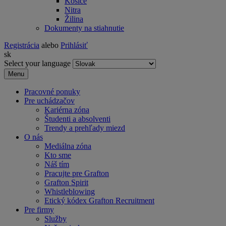
Košice
Nitra
Žilina
Dokumenty na stiahnutie
Registrácia
alebo
Prihlásiť
sk
Select your language
Menu
Pracovné ponuky
Pre uchádzačov
Kariérna zóna
Študenti a absolventi
Trendy a prehľady miezd
O nás
Mediálna zóna
Kto sme
Náš tím
Pracujte pre Grafton
Grafton Spirit
Whistleblowing
Etický kódex Grafton Recruitment
Pre firmy
Služby