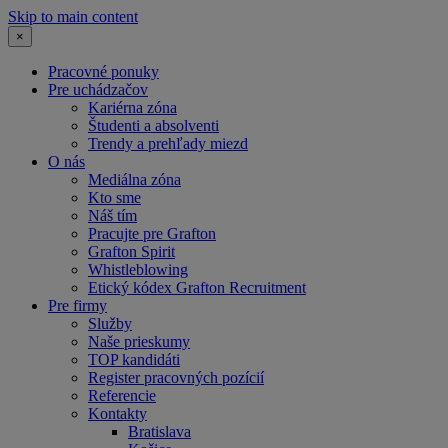
Skip to main content
×
Pracovné ponuky
Pre uchádzačov
Kariérna zóna
Študenti a absolventi
Trendy a prehľady miezd
O nás
Mediálna zóna
Kto sme
Náš tím
Pracujte pre Grafton
Grafton Spirit
Whistleblowing
Etický kódex Grafton Recruitment
Pre firmy
Služby
Naše prieskumy
TOP kandidáti
Register pracovných pozícií
Referencie
Kontakty
Bratislava