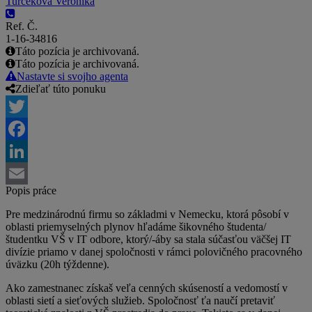
Turčeková Veronika
Ref. Č.
1-16-34816
Táto pozícia je archivovaná.
Táto pozícia je archivovaná.
Nastavte si svojho agenta
Zdieľať túto ponuku
Twitter
Facebook
LinkedIn
Popis práce
Email
Pre medzinárodnú firmu so základmi v Nemecku, ktorá pôsobí v
oblasti priemyselných plynov hľadáme šikovného študenta/
študentku VŠ v IT odbore, ktorý/-áby sa stala súčasťou väčšej IT
divízie priamo v danej spoločnosti v rámci polovičného pracovného
úväzku (20h týždenne).
Ako zamestnanec získaš veľa cenných skúseností a vedomostí v
oblasti sietí a sieťových služieb. Spoločnosť ťa naučí pretaviť