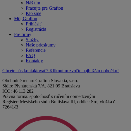
Náš tím
Pracujte pre Grafton
Kto sme
Môj Grafton
Prihlásiť
Registrácia
Pre firmy
Služby
Naše prieskumy
Referencie
FAQ
Kontakty
Chcete nás kontaktovať? Kliknutím zvoľte najbližšiu pobočku!
Obchodné meno: Grafton Slovakia, s.r.o.
Sídlo: Plynárenská 7/A, 821 09 Bratislava
IČO: 46 113 282
Právna forma: spoločnosť s ručením obmedzeným
Register: Mestského súdu Bratislava III, oddiel: Sro, vložka č.
72641/B