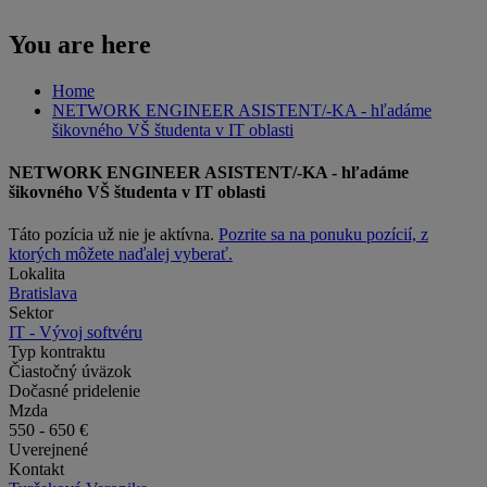
You are here
Home
NETWORK ENGINEER ASISTENT/-KA - hľadáme
šikovného VŠ študenta v IT oblasti
NETWORK ENGINEER ASISTENT/-KA - hľadáme
šikovného VŠ študenta v IT oblasti
Táto pozícia už nie je aktívna.
Pozrite sa na ponuku pozícií, z
ktorých môžete naďalej vyberať.
Lokalita
Bratislava
Sektor
IT - Vývoj softvéru
Typ kontraktu
Čiastočný úväzok
Dočasné pridelenie
Mzda
550 - 650 €
Uverejnené
Kontakt