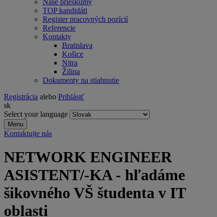
Naše prieskumy
TOP kandidáti
Register pracovných pozícií
Referencie
Kontakty
Bratislava
Košice
Nitra
Žilina
Dokumenty na stiahnutie
Registrácia
alebo
Prihlásiť
sk
Select your language
Menu
Kontaktujte nás
NETWORK ENGINEER
ASISTENT/-KA - hľadáme
šikovného VŠ študenta v IT
oblasti