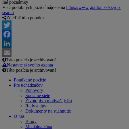
Iné poznámky
Viac podobných pozícií nájdete na
https://www.grafton.sk/sk/job-
search
Zdieľať túto ponuku
Twitter
Facebook
LinkedIn
Táto pozícia je archivovaná.
Email
Nastavte si svojho agenta
Táto pozícia je archivovaná.
Ponúkané pozície
Pre uchádzačov
Pohovory
Sociálne siete
Životopis a motivačný list
Rady a tipy
Dokumenty na stiahnutie
O nás
Blogy
Mediálna zóna