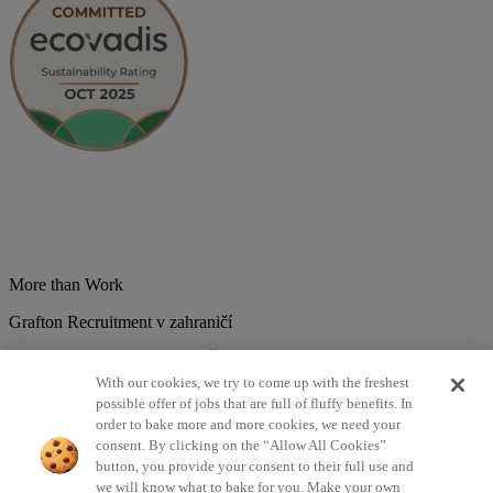
More than Work
Grafton Recruitment v zahraničí
Belgium
Brazília
Bulharsko
Česká republika
Chorvátsko
Dánsko
Estonsko
Francúzsko
Holandsko
India
Kolumbia
Litva
Lotyšsko
With our cookies, we try to come up with the freshest
Maďarsko
Mexiko
Nemecko
Nórsko
Poľsko
Portugalsko
possible offer of jobs that are full of fluffy benefits. In
Rumunsko
Slovensko
Španielsko
Srbsko
Švajčiarsko
Taliansko
order to bake more and more cookies, we need your
Turecko
Veľká Británia
consent. By clicking on the “Allow All Cookies”
button, you provide your consent to their full use and
©2026 Všetky práva vyhradené Grafton Recruitment
we will know what to bake for you. Make your own