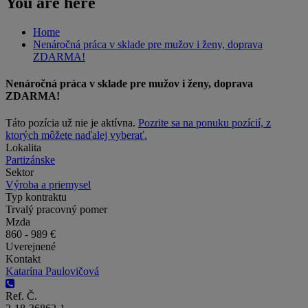
You are here
Home
Nenáročná práca v sklade pre mužov i ženy, doprava
ZDARMA!
Nenáročná práca v sklade pre mužov i ženy, doprava
ZDARMA!
Táto pozícia už nie je aktívna.
Pozrite sa na ponuku pozícií, z
ktorých môžete naďalej vyberať.
Lokalita
Partizánske
Sektor
Výroba a priemysel
Typ kontraktu
Trvalý pracovný pomer
Mzda
860 - 989 €
Uverejnené
Kontakt
Katarína Paulovičová
Ref. Č.