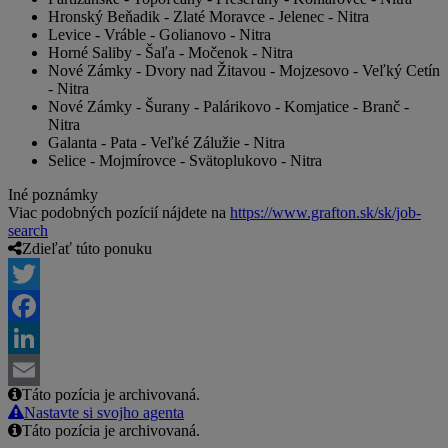
Hronský Beňadik - Zlaté Moravce - Jelenec - Nitra
Levice - Vráble - Golianovo - Nitra
Horné Saliby - Šaľa - Močenok - Nitra
Nové Zámky - Dvory nad Žitavou - Mojzesovo - Veľký Cetín
- Nitra
Nové Zámky - Šurany - Palárikovo - Komjatice - Branč -
Nitra
Galanta - Pata - Veľké Zálužie - Nitra
Selice - Mojmírovce - Svätoplukovo - Nitra
Iné poznámky
Viac podobných pozícií nájdete na
https://www.grafton.sk/sk/job-
search
Zdieľať túto ponuku
Twitter
Facebook
LinkedIn
Táto pozícia je archivovaná.
Email
Nastavte si svojho agenta
Táto pozícia je archivovaná.