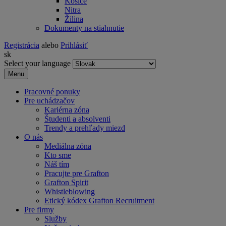
Košice
Nitra
Žilina
Dokumenty na stiahnutie
Registrácia
alebo
Prihlásiť
sk
Select your language
Menu
Pracovné ponuky
Pre uchádzačov
Kariérna zóna
Študenti a absolventi
Trendy a prehľady miezd
O nás
Mediálna zóna
Kto sme
Náš tím
Pracujte pre Grafton
Grafton Spirit
Whistleblowing
Etický kódex Grafton Recruitment
Pre firmy
Služby