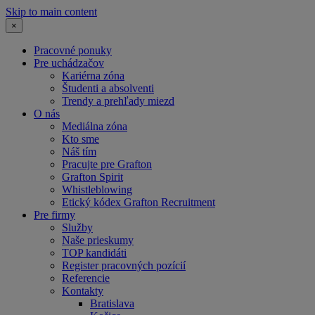
Skip to main content
×
Pracovné ponuky
Pre uchádzačov
Kariérna zóna
Študenti a absolventi
Trendy a prehľady miezd
O nás
Mediálna zóna
Kto sme
Náš tím
Pracujte pre Grafton
Grafton Spirit
Whistleblowing
Etický kódex Grafton Recruitment
Pre firmy
Služby
Naše prieskumy
TOP kandidáti
Register pracovných pozícií
Referencie
Kontakty
Bratislava