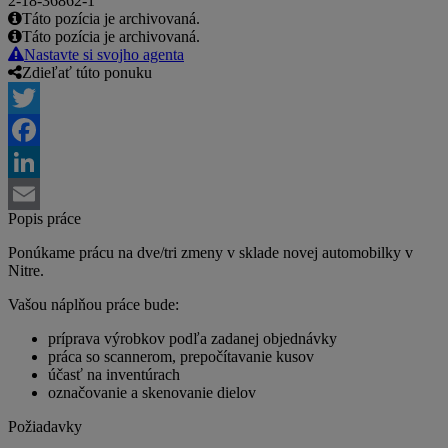
2-18-36862-1
Táto pozícia je archivovaná.
Táto pozícia je archivovaná.
Nastavte si svojho agenta
Zdieľať túto ponuku
Twitter
Facebook
LinkedIn
Popis práce
Email
Ponúkame prácu na dve/tri zmeny v sklade novej automobilky v
Nitre.
Vašou náplňou práce bude:
príprava výrobkov podľa zadanej objednávky
práca so scannerom, prepočítavanie kusov
účasť na inventúrach
označovanie a skenovanie dielov
Požiadavky