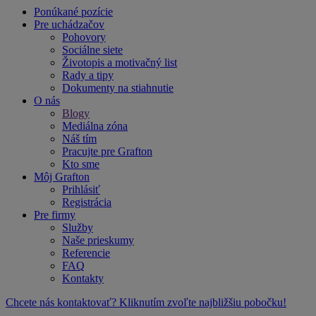
Ponúkané pozície
Pre uchádzačov
Pohovory
Sociálne siete
Životopis a motivačný list
Rady a tipy
Dokumenty na stiahnutie
O nás
Blogy
Mediálna zóna
Náš tím
Pracujte pre Grafton
Kto sme
Môj Grafton
Prihlásiť
Registrácia
Pre firmy
Služby
Naše prieskumy
Referencie
FAQ
Kontakty
Chcete nás kontaktovať? Kliknutím zvoľte najbližšiu pobočku!