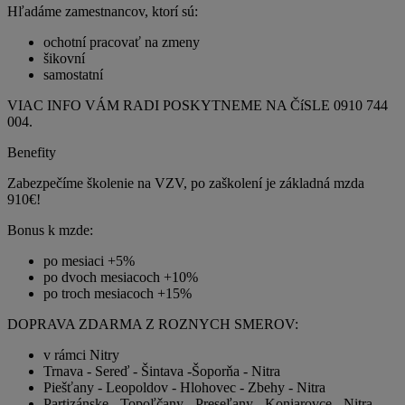
Hľadáme zamestnancov, ktorí sú:
ochotní pracovať na zmeny
šikovní
samostatní
VIAC INFO VÁM RADI POSKYTNEME NA ČíSLE 0910 744
004.
Benefity
Zabezpečíme školenie na VZV, po zaškolení je základná mzda
910€!
Bonus k mzde:
po mesiaci +5%
po dvoch mesiacoch +10%
po troch mesiacoch +15%
DOPRAVA ZDARMA Z ROZNYCH SMEROV:
v rámci Nitry
Trnava - Sereď - Šintava -Šoporňa - Nitra
Piešťany - Leopoldov - Hlohovec - Zbehy - Nitra
Partizánske - Topoľčany - Preseľany - Koniarovce - Nitra