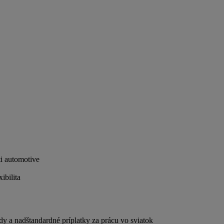
ti automotive
ibilita
ndy a nadštandardné príplatky za prácu vo sviatok