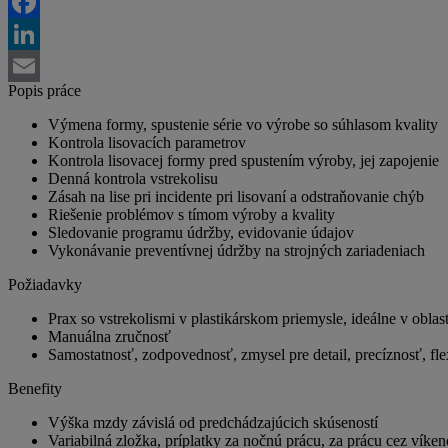
Twitter
Facebook
LinkedIn
Popis práce
Email
Výmena formy, spustenie série vo výrobe so súhlasom kvality
Kontrola lisovacích parametrov
Kontrola lisovacej formy pred spustením výroby, jej zapojenie
Denná kontrola vstrekolisu
Zásah na lise pri incidente pri lisovaní a odstraňovanie chýb
Riešenie problémov s tímom výroby a kvality
Sledovanie programu údržby, evidovanie údajov
Vykonávanie preventívnej údržby na strojných zariadeniach
Požiadavky
Prax so vstrekolismi v plastikárskom priemysle, ideálne v oblas
Manuálna zručnosť
Samostatnosť, zodpovednosť, zmysel pre detail, precíznosť, flex
Benefity
Výška mzdy závislá od predchádzajúcich skúseností
Variabilná zložka, príplatky za nočnú prácu, za prácu cez víke