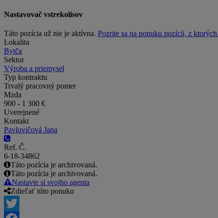
Nastavovač vstrekolisov
Táto pozícia už nie je aktívna.
Pozrite sa na ponuku pozícií, z ktorýc
Lokalita
Bytča
Sektor
Výroba a priemysel
Typ kontraktu
Trvalý pracovný pomer
Mzda
900 - 1 300 €
Uverejnené
Kontakt
Pavlovičová Jana
Ref. Č.
6-18-34862
Táto pozícia je archivovaná.
Táto pozícia je archivovaná.
Nastavte si svojho agenta
Zdieľať túto ponuku