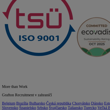
More than Work
Grafton Recruitment v zahraničí
Belgium
Brazília
Bulharsko
Česká republika
Chorvátsko
Dánsko
Est
Slovensko
Španielsko
Srbsko
Švajčiarsko
Taliansko
Turecko
Veľká B