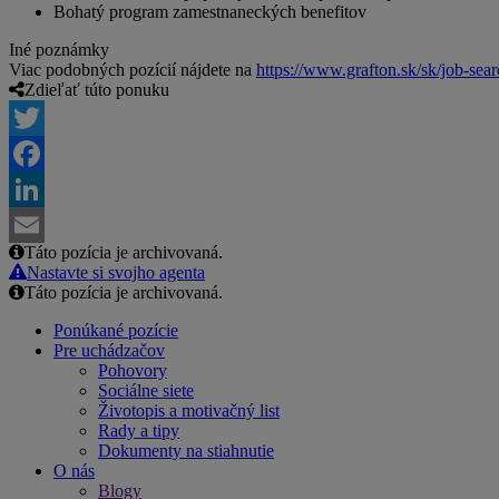
Bohatý program zamestnaneckých benefitov
Iné poznámky
Viac podobných pozícií nájdete na
https://www.grafton.sk/sk/job-sea
Zdieľať túto ponuku
Twitter
Facebook
LinkedIn
Táto pozícia je archivovaná.
Email
Nastavte si svojho agenta
Táto pozícia je archivovaná.
Ponúkané pozície
Pre uchádzačov
Pohovory
Sociálne siete
Životopis a motivačný list
Rady a tipy
Dokumenty na stiahnutie
O nás
Blogy