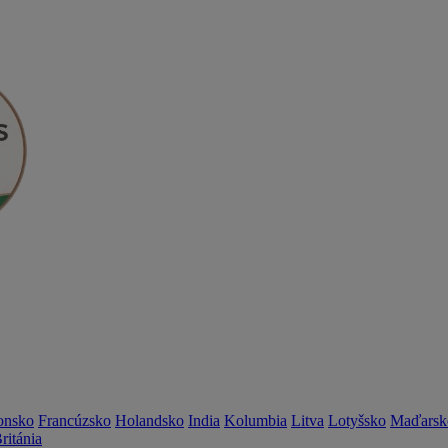
onsko
Francúzsko
Holandsko
India
Kolumbia
Litva
Lotyšsko
Maďarsk
ritánia