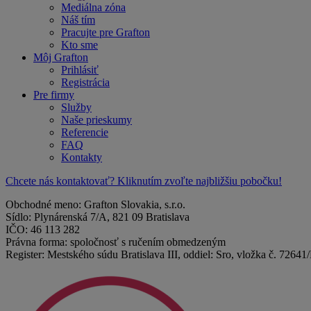
Mediálna zóna
Náš tím
Pracujte pre Grafton
Kto sme
Môj Grafton
Prihlásiť
Registrácia
Pre firmy
Služby
Naše prieskumy
Referencie
FAQ
Kontakty
Chcete nás kontaktovať? Kliknutím zvoľte najbližšiu pobočku!
Obchodné meno: Grafton Slovakia, s.r.o.
Sídlo: Plynárenská 7/A, 821 09 Bratislava
IČO: 46 113 282
Právna forma: spoločnosť s ručením obmedzeným
Register: Mestského súdu Bratislava III, oddiel: Sro, vložka č. 72641