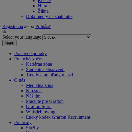
Košice
Nitra
Žilina
Dokumenty na stiahnutie
Registrácia
alebo
Prihlásiť
sk
Select your language
Menu
Pracovné ponuky
Pre uchádzačov
Kariérna zóna
Študenti a absolventi
Trendy a prehľady miezd
O nás
Mediálna zóna
Kto sme
Náš tím
Pracujte pre Grafton
Grafton Spirit
Whistleblowing
Etický kódex Grafton Recruitment
Pre firmy
Služby