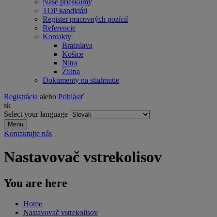
Naše prieskumy
TOP kandidáti
Register pracovných pozícií
Referencie
Kontakty
Bratislava
Košice
Nitra
Žilina
Dokumenty na stiahnutie
Registrácia
alebo
Prihlásiť
sk
Select your language
Menu
Kontaktujte nás
Nastavovač vstrekolisov
You are here
Home
Nastavovač vstrekolisov