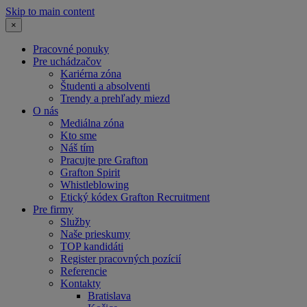
Skip to main content
×
Pracovné ponuky
Pre uchádzačov
Kariérna zóna
Študenti a absolventi
Trendy a prehľady miezd
O nás
Mediálna zóna
Kto sme
Náš tím
Pracujte pre Grafton
Grafton Spirit
Whistleblowing
Etický kódex Grafton Recruitment
Pre firmy
Služby
Naše prieskumy
TOP kandidáti
Register pracovných pozícií
Referencie
Kontakty
Bratislava