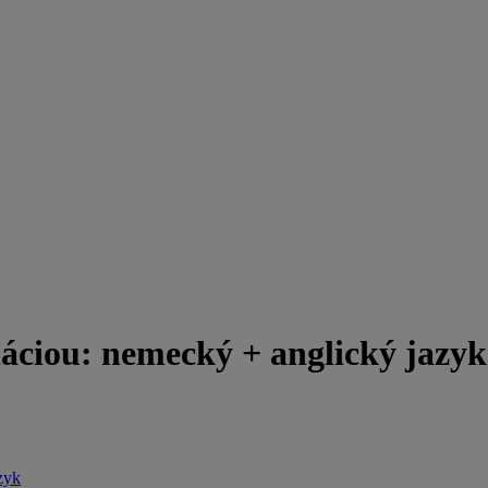
iou: nemecký + anglický jazyk
zyk