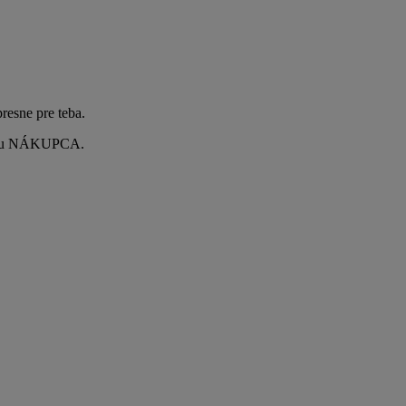
esne pre teba.
zíciu NÁKUPCA.