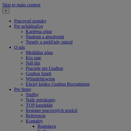
Skip to main content
×
Pracovné ponuky
Pre uchádzačov
Kariérna zóna
Študenti a absolventi
Trendy a prehľady miezd
O nás
Mediálna zóna
Kto sme
Náš tím
Pracujte pre Grafton
Grafton Spirit
Whistleblowing
Etický kódex Grafton Recruitment
Pre firmy
Služby
Naše prieskumy
TOP kandidáti
Register pracovných pozícií
Referencie
Kontakty
Bratislava