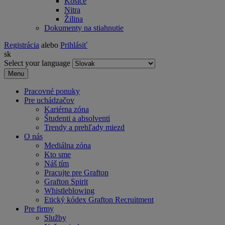
Košice
Nitra
Žilina
Dokumenty na stiahnutie
Registrácia
alebo
Prihlásiť
sk
Select your language
Menu
Pracovné ponuky
Pre uchádzačov
Kariérna zóna
Študenti a absolventi
Trendy a prehľady miezd
O nás
Mediálna zóna
Kto sme
Náš tím
Pracujte pre Grafton
Grafton Spirit
Whistleblowing
Etický kódex Grafton Recruitment
Pre firmy
Služby