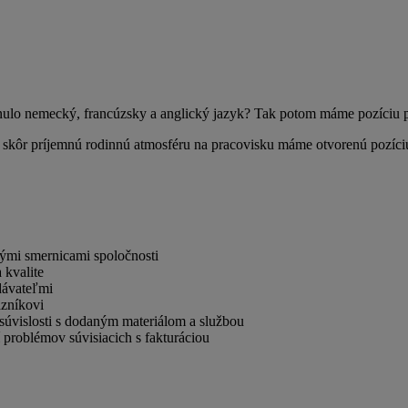
ulo nemecký, francúzsky a anglický jazyk? Tak potom máme pozíciu pr
ujú skôr príjemnú rodinnú atmosféru na pracovisku máme otvorenú po
nými smernicami spoločnosti
 kvalite
dávateľmi
azníkovi
súvislosti s dodaným materiálom a službou
 problémov súvisiacich s fakturáciou