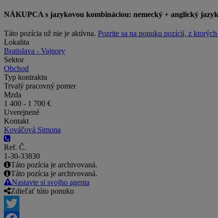
NÁKUPCA s jazykovou kombináciou: nemecký + anglický jazy
Táto pozícia už nie je aktívna.
Pozrite sa na ponuku pozícií, z ktorýc
Lokalita
Bratislava - Vajnory
Sektor
Obchod
Typ kontraktu
Trvalý pracovný pomer
Mzda
1 400 - 1 700 €
Uverejnené
Kontakt
Kováčová Simona
Ref. Č.
1-30-33830
Táto pozícia je archivovaná.
Táto pozícia je archivovaná.
Nastavte si svojho agenta
Zdieľať túto ponuku