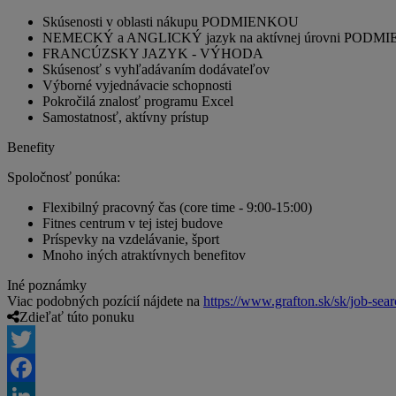
Skúsenosti v oblasti nákupu PODMIENKOU
NEMECKÝ a ANGLICKÝ jazyk na aktívnej úrovni POD
FRANCÚZSKY JAZYK - VÝHODA
Skúsenosť s vyhľadávaním dodávateľov
Výborné vyjednávacie schopnosti
Pokročilá znalosť programu Excel
Samostatnosť, aktívny prístup
Benefity
Spoločnosť ponúka:
Flexibilný pracovný čas (core time - 9:00-15:00)
Fitnes centrum v tej istej budove
Príspevky na vzdelávanie, šport
Mnoho iných atraktívnych benefitov
Iné poznámky
Viac podobných pozícií nájdete na
https://www.grafton.sk/sk/job-sea
Zdieľať túto ponuku
Twitter
Facebook