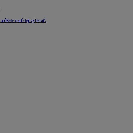
k
h môžete naďalej vyberať.