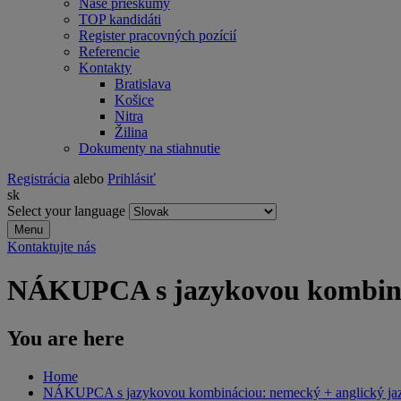
Naše prieskumy
TOP kandidáti
Register pracovných pozícií
Referencie
Kontakty
Bratislava
Košice
Nitra
Žilina
Dokumenty na stiahnutie
Registrácia
alebo
Prihlásiť
sk
Select your language
Menu
Kontaktujte nás
NÁKUPCA s jazykovou kombinác
You are here
Home
NÁKUPCA s jazykovou kombináciou: nemecký + anglický ja