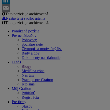
LinkedIn
Táto pozícia je archivovaná.
Email
Nastavte si svojho agenta
Táto pozícia je archivovaná.
Ponúkané pozície
Pre uchádzačov
Pohovory
Sociálne siete
Životopis a motivačný list
Rady a tipy
Dokumenty na stiahnutie
O nás
Blogy
Mediálna zóna
Náš tím
Pracujte pre Grafton
Kto sme
Môj Grafton
Prihlásiť
Registrácia
Pre firmy
Služby