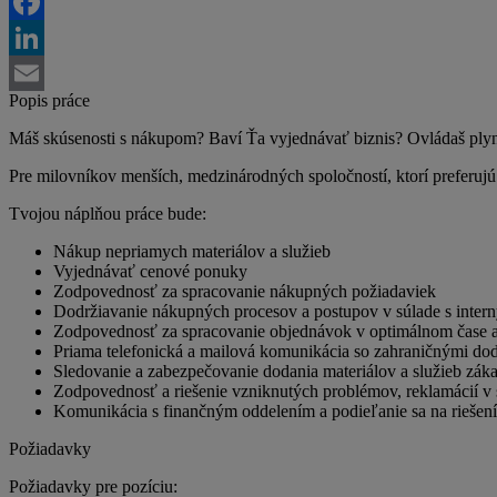
Twitter
Facebook
LinkedIn
Popis práce
Email
Máš skúsenosti s nákupom? Baví Ťa vyjednávať biznis? Ovládaš plyn
Pre milovníkov menších, medzinárodných spoločností, ktorí prefer
Tvojou náplňou práce bude:
Nákup nepriamych materiálov a služieb
Vyjednávať cenové ponuky
Zodpovednosť za spracovanie nákupných požiadaviek
Dodržiavanie nákupných procesov a postupov v súlade s inter
Zodpovednosť za spracovanie objednávok v optimálnom čase a
Priama telefonická a mailová komunikácia so zahraničnými do
Sledovanie a zabezpečovanie dodania materiálov a služieb zák
Zodpovednosť a riešenie vzniknutých problémov, reklamácií v 
Komunikácia s finančným oddelením a podieľanie sa na riešení
Požiadavky
Požiadavky pre pozíciu: