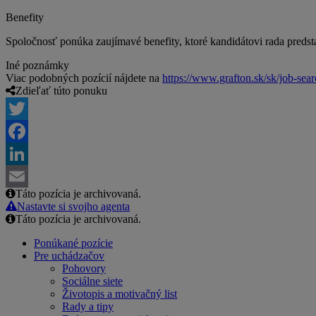
Benefity
Spoločnosť ponúka zaujímavé benefity, ktoré kandidátovi rada preds
Iné poznámky
Viac podobných pozícií nájdete na
https://www.grafton.sk/sk/job-sea
Zdieľať túto ponuku
Twitter
Facebook
LinkedIn
Táto pozícia je archivovaná.
Email
Nastavte si svojho agenta
Táto pozícia je archivovaná.
Ponúkané pozície
Pre uchádzačov
Pohovory
Sociálne siete
Životopis a motivačný list
Rady a tipy