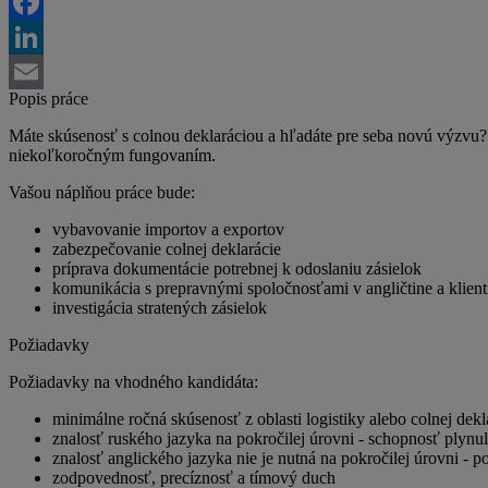
Twitter
Facebook
LinkedIn
Popis práce
Email
Máte skúsenosť s colnou deklaráciou a hľadáte pre seba novú výzvu?
niekoľkoročným fungovaním.
Vašou náplňou práce bude:
vybavovanie importov a exportov
zabezpečovanie colnej deklarácie
príprava dokumentácie potrebnej k odoslaniu zásielok
komunikácia s prepravnými spoločnosťami v angličtine a klient
investigácia stratených zásielok
Požiadavky
Požiadavky na vhodného kandidáta:
minimálne ročná skúsenosť z oblasti logistiky alebo colnej dekl
znalosť ruského jazyka na pokročilej úrovni - schopnosť plynu
znalosť anglického jazyka nie je nutná na pokročilej úrovni 
zodpovednosť, precíznosť a tímový duch