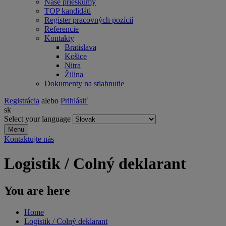
Naše prieskumy
TOP kandidáti
Register pracovných pozícií
Referencie
Kontakty
Bratislava
Košice
Nitra
Žilina
Dokumenty na stiahnutie
Registrácia
alebo
Prihlásiť
sk
Select your language
Menu
Kontaktujte nás
Logistik / Colný deklarant
You are here
Home
Logistik / Colný deklarant