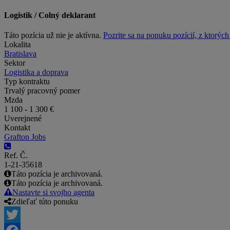
Logistik / Colný deklarant
Táto pozícia už nie je aktívna.
Pozrite sa na ponuku pozícií, z ktorýc
Lokalita
Bratislava
Sektor
Logistika a doprava
Typ kontraktu
Trvalý pracovný pomer
Mzda
1 100 - 1 300 €
Uverejnené
Kontakt
Grafton Jobs
Ref. Č.
1-21-35618
Táto pozícia je archivovaná.
Táto pozícia je archivovaná.
Nastavte si svojho agenta
Zdieľať túto ponuku