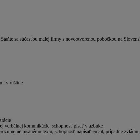
 Staňte sa súčasťou malej firmy s novootvorenou pobočkou na Slovens
mi v ruštine
arácie
lej verbálnej komunikácie, schopnosť písať v azbuke
- porozumenie písanému textu, schopnosť napísať email, prípadne zvlád