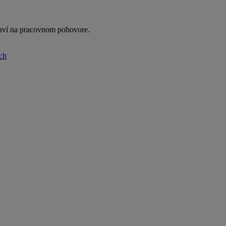
taví na pracovnom pohovore.
rch