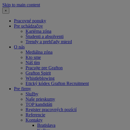
Skip to main content
×
Pracovné ponuky
Pre uchádzačov
Kariérna zóna
Študenti a absolventi
Trendy a prehľady miezd
O nás
Mediálna zóna
Kto sme
Náš tím
Pracujte pre Grafton
Grafton Spirit
Whistleblowing
Etický kódex Grafton Recruitment
Pre firmy
Služby
Naše prieskumy
TOP kandidáti
Register pracovných pozícií
Referencie
Kontakty
Bratislava