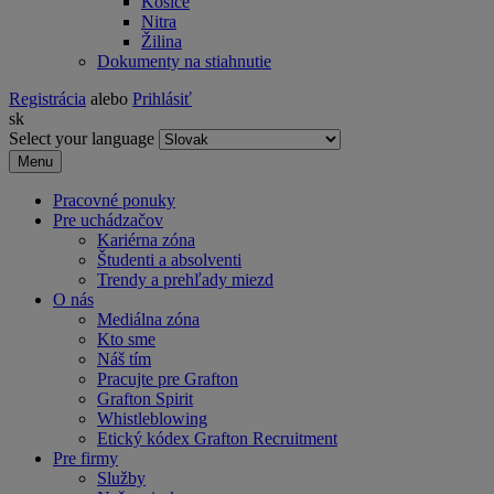
Košice
Nitra
Žilina
Dokumenty na stiahnutie
Registrácia
alebo
Prihlásiť
sk
Select your language
Menu
Pracovné ponuky
Pre uchádzačov
Kariérna zóna
Študenti a absolventi
Trendy a prehľady miezd
O nás
Mediálna zóna
Kto sme
Náš tím
Pracujte pre Grafton
Grafton Spirit
Whistleblowing
Etický kódex Grafton Recruitment
Pre firmy
Služby