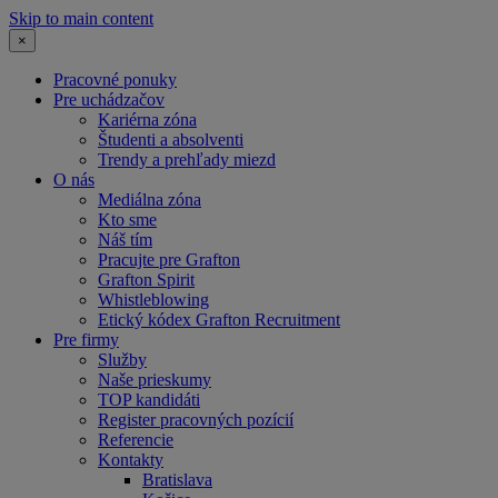
Skip to main content
×
Pracovné ponuky
Pre uchádzačov
Kariérna zóna
Študenti a absolventi
Trendy a prehľady miezd
O nás
Mediálna zóna
Kto sme
Náš tím
Pracujte pre Grafton
Grafton Spirit
Whistleblowing
Etický kódex Grafton Recruitment
Pre firmy
Služby
Naše prieskumy
TOP kandidáti
Register pracovných pozícií
Referencie
Kontakty
Bratislava