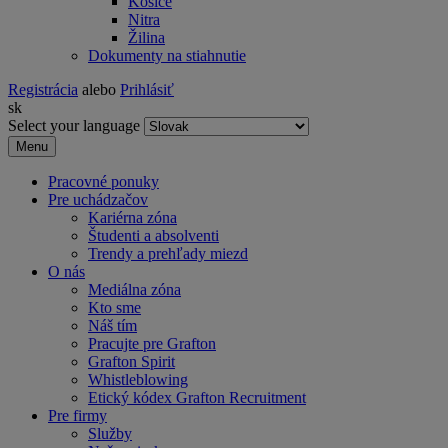
Košice
Nitra
Žilina
Dokumenty na stiahnutie
Registrácia
alebo
Prihlásiť
sk
Select your language
Menu
Pracovné ponuky
Pre uchádzačov
Kariérna zóna
Študenti a absolventi
Trendy a prehľady miezd
O nás
Mediálna zóna
Kto sme
Náš tím
Pracujte pre Grafton
Grafton Spirit
Whistleblowing
Etický kódex Grafton Recruitment
Pre firmy
Služby