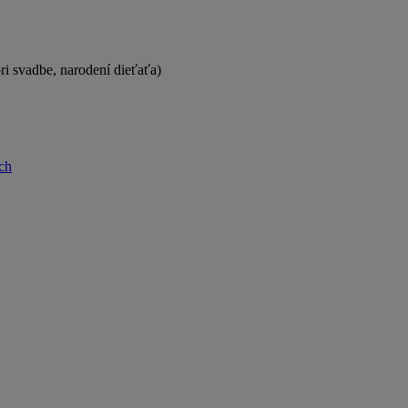
i svadbe, narodení dieťaťa)
rch