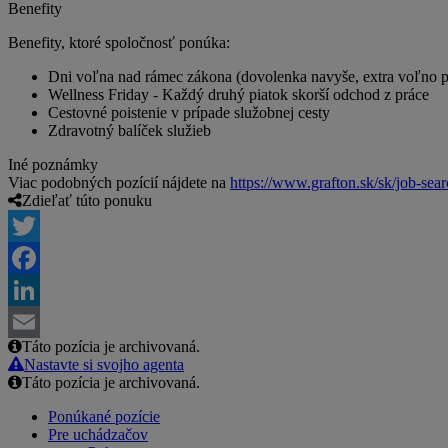
Benefity
Benefity, ktoré spoločnosť ponúka:
Dni voľna nad rámec zákona (dovolenka navyše, extra voľno pr
Wellness Friday - Každý druhý piatok skorší odchod z práce
Cestovné poistenie v prípade služobnej cesty
Zdravotný balíček služieb
Iné poznámky
Viac podobných pozícií nájdete na
https://www.grafton.sk/sk/job-sea
Zdieľať túto ponuku
Twitter
Facebook
LinkedIn
Táto pozícia je archivovaná.
Email
Nastavte si svojho agenta
Táto pozícia je archivovaná.
Ponúkané pozície
Pre uchádzačov