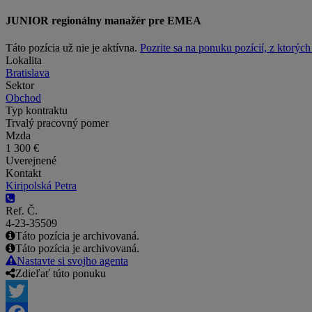
JUNIOR regionálny manažér pre EMEA
Táto pozícia už nie je aktívna.
Pozrite sa na ponuku pozícií, z ktorýc
Lokalita
Bratislava
Sektor
Obchod
Typ kontraktu
Trvalý pracovný pomer
Mzda
1 300 €
Uverejnené
Kontakt
Kiripolská Petra
Ref. Č.
4-23-35509
Táto pozícia je archivovaná.
Táto pozícia je archivovaná.
Nastavte si svojho agenta
Zdieľať túto ponuku