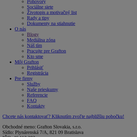
Pohovory
Sociálne siete
Životopis a motivačný list
Rady a tipy
Dokumenty na stiahnutie
O nás
Blogy
Mediálna zóna
Náš tím
Pracujte pre Grafton
Kto sme
Môj Grafton
Prihlásiť
Registrácia
Pre firmy
Služby
Naše prieskumy
Referencie
FAQ
Kontakty
Chcete nás kontaktovať? Kliknutím zvoľte najbližšiu pobočku!
Obchodné meno: Grafton Slovakia, s.r.o.
Sídlo: Plynárenská 7/A, 821 09 Bratislava