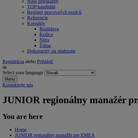
Naše prieskumy
TOP kandidáti
Register pracovných pozícií
Referencie
Kontakty
Bratislava
Košice
Nitra
Žilina
Dokumenty na stiahnutie
Registrácia
alebo
Prihlásiť
sk
Select your language
Menu
Kontaktujte nás
JUNIOR regionálny manažér 
You are here
Home
JUNIOR regionálny manažér pre EMEA