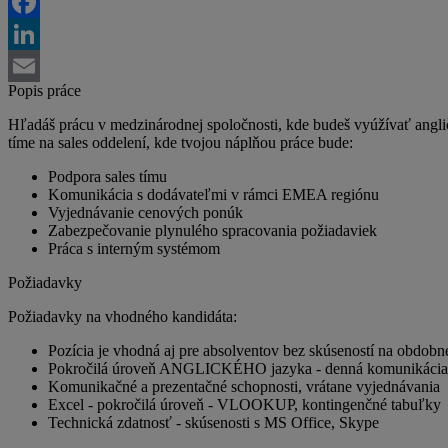
Twitter
Facebook
LinkedIn
Popis práce
Email
Hľadáš prácu v medzinárodnej spoločnosti, kde budeš vyúžívať anglič
tíme na sales oddelení, kde tvojou náplňou práce bude:
Podpora sales tímu
Komunikácia s dodávateľmi v rámci EMEA regiónu
Vyjednávanie cenových ponúk
Zabezpečovanie plynulého spracovania požiadaviek
Práca s interným systémom
Požiadavky
Požiadavky na vhodného kandidáta:
Pozícia je vhodná aj pre absolventov bez skúseností na obdobne
Pokročilá úroveň ANGLICKÉHO jazyka - denná komunikácia
Komunikačné a prezentačné schopnosti, vrátane vyjednávania
Excel - pokročilá úroveň - VLOOKUP, kontingenčné tabuľky
Technická zdatnosť - skúsenosti s MS Office, Skype