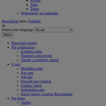
Košice
Nitra
Žilina
Dokumenty na stiahnutie
Registrácia
alebo
Prihlásiť
sk
Select your language
Menu
Pracovné ponuky
Pre uchádzačov
Kariérna zóna
Študenti a absolventi
Trendy a prehľady miezd
O nás
Mediálna zóna
Kto sme
Náš tím
Pracujte pre Grafton
Grafton Spirit
Whistleblowing
Etický kódex Grafton Recruitment
Pre firmy
Služby