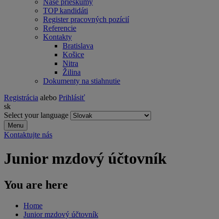
Naše prieskumy
TOP kandidáti
Register pracovných pozícií
Referencie
Kontakty
Bratislava
Košice
Nitra
Žilina
Dokumenty na stiahnutie
Registrácia
alebo
Prihlásiť
sk
Select your language
Menu
Kontaktujte nás
Junior mzdový účtovník
You are here
Home
Junior mzdový účtovník