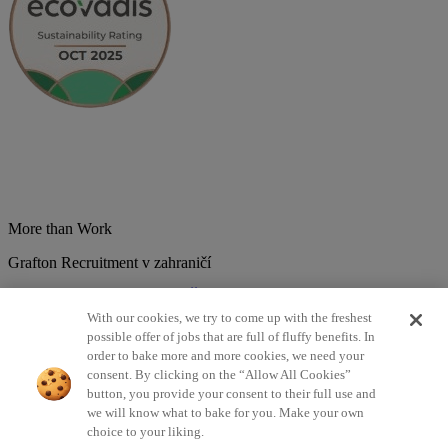
More than Work
Grafton Recruitment v zahraničí
Belgium
Brazília
Bulharsko
Česká republika
Chorvátsko
Dánsko
Estonsko
Francúzsko
Holandsko
India
Kolumbia
Litva
Lotyšsko
With our cookies, we try to come up with the freshest
Maďarsko
Mexiko
Nemecko
Nórsko
Poľsko
Portugalsko
possible offer of jobs that are full of fluffy benefits. In
Rumunsko
Slovensko
Španielsko
Srbsko
Švajčiarsko
Taliansko
order to bake more and more cookies, we need your
Turecko
Veľká Británia
consent. By clicking on the “Allow All Cookies”
button, you provide your consent to their full use and
©2026 Všetky práva vyhradené Grafton Recruitment
we will know what to bake for you. Make your own
choice to your liking.
Zásady spracovania osobných údajov
Zásady používania cookies