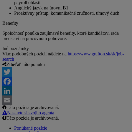
payroll oblasti
Anglický jazyk na úrovni B1
Proaktívny prístup, komunikačné zručnosti, tímový duch
Benefity
Spoločnosť ponúka zaujímavé benefity, ktoré kandidátovi rada
predstaví na pracovnom pohovore.
Iné poznámky
Viac podobných pozícií nájdete na
https://www.grafton.sk/sk/job-
search
Zdieľať túto ponuku
Twitter
Facebook
LinkedIn
Táto pozícia je archivovaná.
Email
Nastavte si svojho agenta
Táto pozícia je archivovaná.
Ponúkané pozície