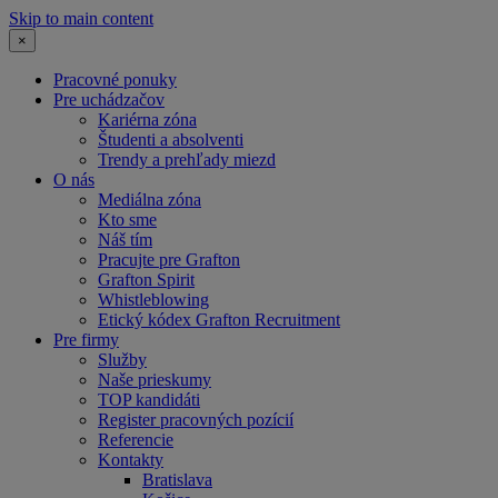
Skip to main content
×
Pracovné ponuky
Pre uchádzačov
Kariérna zóna
Študenti a absolventi
Trendy a prehľady miezd
O nás
Mediálna zóna
Kto sme
Náš tím
Pracujte pre Grafton
Grafton Spirit
Whistleblowing
Etický kódex Grafton Recruitment
Pre firmy
Služby
Naše prieskumy
TOP kandidáti
Register pracovných pozícií
Referencie
Kontakty
Bratislava