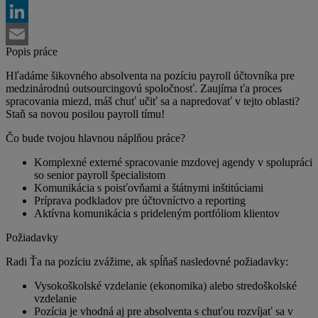
Facebook
LinkedIn
Popis práce
Email
Hľadáme šikovného absolventa na pozíciu payroll účtovníka pre
medzinárodnú outsourcingovú spoločnosť. Zaujíma ťa proces
spracovania miezd, máš chuť učiť sa a napredovať v tejto oblasti?
Staň sa novou posilou payroll tímu!
Čo bude tvojou hlavnou náplňou práce?
Komplexné externé spracovanie mzdovej agendy v spolupráci
so senior payroll špecialistom
Komunikácia s poisťovňami a štátnymi inštitúciami
Príprava podkladov pre účtovníctvo a reporting
Aktívna komunikácia s prideleným portfóliom klientov
Požiadavky
Radi Ťa na pozíciu zvážime, ak spĺňaš nasledovné požiadavky:
Vysokoškolské vzdelanie (ekonomika) alebo stredoškolské
vzdelanie
Pozícia je vhodná aj pre absolventa s chuťou rozvíjať sa v