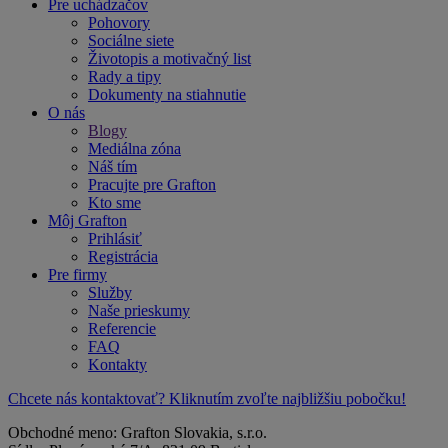
Pre uchádzačov
Pohovory
Sociálne siete
Životopis a motivačný list
Rady a tipy
Dokumenty na stiahnutie
O nás
Blogy
Mediálna zóna
Náš tím
Pracujte pre Grafton
Kto sme
Môj Grafton
Prihlásiť
Registrácia
Pre firmy
Služby
Naše prieskumy
Referencie
FAQ
Kontakty
Chcete nás kontaktovať? Kliknutím zvoľte najbližšiu pobočku!
Obchodné meno: Grafton Slovakia, s.r.o.