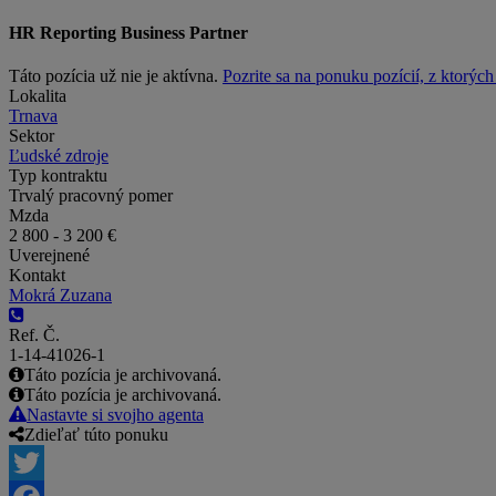
HR Reporting Business Partner
Táto pozícia už nie je aktívna.
Pozrite sa na ponuku pozícií, z ktorýc
Lokalita
Trnava
Sektor
Ľudské zdroje
Typ kontraktu
Trvalý pracovný pomer
Mzda
2 800 - 3 200 €
Uverejnené
Kontakt
Mokrá Zuzana
Ref. Č.
1-14-41026-1
Táto pozícia je archivovaná.
Táto pozícia je archivovaná.
Nastavte si svojho agenta
Zdieľať túto ponuku