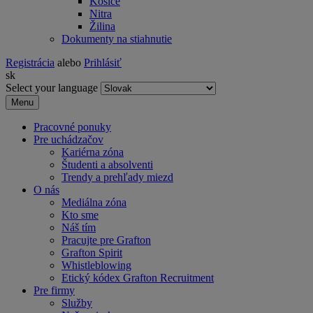
Košice
Nitra
Žilina
Dokumenty na stiahnutie
Registrácia
alebo
Prihlásiť
sk
Select your language
Menu
Pracovné ponuky
Pre uchádzačov
Kariérna zóna
Študenti a absolventi
Trendy a prehľady miezd
O nás
Mediálna zóna
Kto sme
Náš tím
Pracujte pre Grafton
Grafton Spirit
Whistleblowing
Etický kódex Grafton Recruitment
Pre firmy
Služby