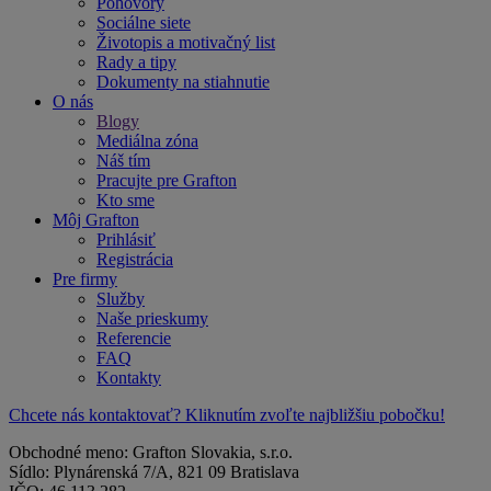
Pohovory
Sociálne siete
Životopis a motivačný list
Rady a tipy
Dokumenty na stiahnutie
O nás
Blogy
Mediálna zóna
Náš tím
Pracujte pre Grafton
Kto sme
Môj Grafton
Prihlásiť
Registrácia
Pre firmy
Služby
Naše prieskumy
Referencie
FAQ
Kontakty
Chcete nás kontaktovať? Kliknutím zvoľte najbližšiu pobočku!
Obchodné meno: Grafton Slovakia, s.r.o.
Sídlo: Plynárenská 7/A, 821 09 Bratislava