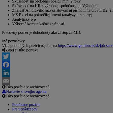
Skúsenosť na obdobnej pozícii min. 2 roky
Skúsenosť na HR z výrobnej spoločnosti je Výhodou!
Znalosť Anglického jazyka slovom aj písmom na úrovni B2 j
MS Excel na pokročilej úrovni (analýzy a reporty)
Analytický typ
Výborné komunikačné zručnosti
Pracovný pomer je dohodnutý ako zástup za MD.
Iné poznámky
Viac podobných pozícií nájdete na
https://www.grafton.sk/sk/job-sea
Zdieľať túto ponuku
Twitter
Facebook
LinkedIn
Táto pozícia je archivovaná.
Email
Nastavte si svojho agenta
Táto pozícia je archivovaná.
Ponúkané pozície
Pre uchádzačov