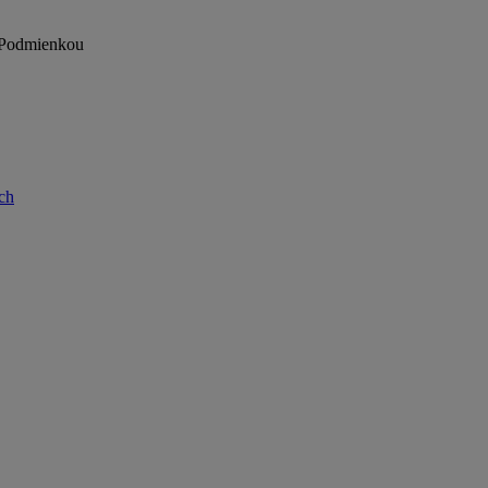
e Podmienkou
rch