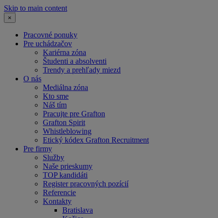
Skip to main content
×
Pracovné ponuky
Pre uchádzačov
Kariérna zóna
Študenti a absolventi
Trendy a prehľady miezd
O nás
Mediálna zóna
Kto sme
Náš tím
Pracujte pre Grafton
Grafton Spirit
Whistleblowing
Etický kódex Grafton Recruitment
Pre firmy
Služby
Naše prieskumy
TOP kandidáti
Register pracovných pozícií
Referencie
Kontakty
Bratislava