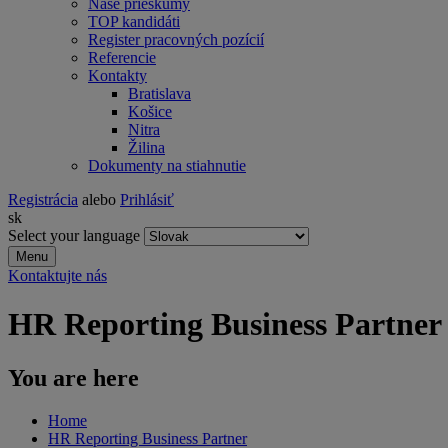
Naše prieskumy
TOP kandidáti
Register pracovných pozícií
Referencie
Kontakty
Bratislava
Košice
Nitra
Žilina
Dokumenty na stiahnutie
Registrácia
alebo
Prihlásiť
sk
Select your language
Menu
Kontaktujte nás
HR Reporting Business Partner
You are here
Home
HR Reporting Business Partner