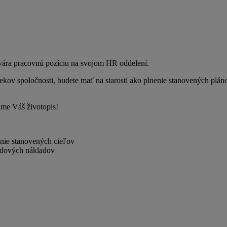
ára pracovnú pozíciu na svojom HR oddelení.
ov spoločnosti, budete mať na starosti ako plnenie stanovených plán
tame Váš životopis!
nie stanovených cieľov
zdových nákladov