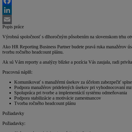
Twitter
Facebook
LinkedIn
Popis práce
Email
Výrobná spoločnosť s dlhoročným pôsobením na slovenskom trhu otv
Ako HR Reporting Business Partner budete pravá ruka manažérov úsek
tvorbu ročného headcount plánu.
Ak sú Vám reporty a analýzy blízke a pozícia Vás zaujala, radi priví
Pracovná náplň:
Komunikovať s manažérmi úsekov za účelom zabezpečiť splne
Podpora manažérov pridelených úsekov pri vyhodnocovaní m
Spolupráca pri tvorbe a implementácií systému odmeňovania
Podpora stabilizácie a motivácie zamestnancov
Tvorba ročného headcount plánu
Požiadavky
Požiadavky: