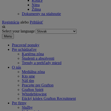
Košice
Nitra
Žilina
Dokumenty na stiahnutie
Registrácia
alebo
Prihlásiť
sk
Select your language
Menu
Pracovné ponuky
Pre uchádzačov
Kariérna zóna
Študenti a absolventi
Trendy a prehľady miezd
O nás
Mediálna zóna
Kto sme
Náš tím
Pracujte pre Grafton
Grafton Spirit
Whistleblowing
Etický kódex Grafton Recruitment
Pre firmy
Služby