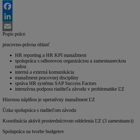
Twitter
Facebook
LinkedIn
Popis práce
Email
pracovno-právna oblasť
HR reporting a HR KPI manažment
spolupráca s odborovou organizáciou a zamestnaneckou
radou
interná a externá komunikácia
manažment pracovnej disciplíny
správa HR systému SAP Success Factors
intenzívna podpora riaditeľa závodu v problematike ĽZ
Hlavnou náplňou je operatívny manažment ĽZ
Úzka spolupráca s riaditeľom závodu
Koordinácia aktivít prostredníctvom oddelenia ĽZ (3 zamestnanci)
Spolupráca na tvorbe budgetov