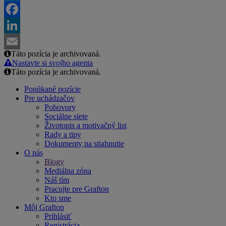
Twitter
Facebook
LinkedIn
Táto pozícia je archivovaná.
Email
Nastavte si svojho agenta
Táto pozícia je archivovaná.
Ponúkané pozície
Pre uchádzačov
Pohovory
Sociálne siete
Životopis a motivačný list
Rady a tipy
Dokumenty na stiahnutie
O nás
Blogy
Mediálna zóna
Náš tím
Pracujte pre Grafton
Kto sme
Môj Grafton
Prihlásiť
Registrácia