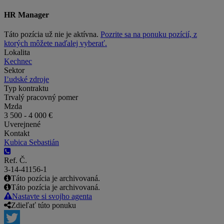
HR Manager
Táto pozícia už nie je aktívna.
Pozrite sa na ponuku pozícií, z
ktorých môžete naďalej vyberať.
Lokalita
Kechnec
Sektor
Ľudské zdroje
Typ kontraktu
Trvalý pracovný pomer
Mzda
3 500 - 4 000 €
Uverejnené
Kontakt
Kubica Sebastián
Ref. Č.
3-14-41156-1
Táto pozícia je archivovaná.
Táto pozícia je archivovaná.
Nastavte si svojho agenta
Zdieľať túto ponuku