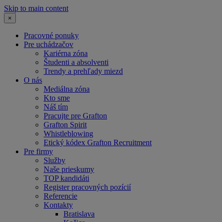
Skip to main content
×
Pracovné ponuky
Pre uchádzačov
Kariérna zóna
Študenti a absolventi
Trendy a prehľady miezd
O nás
Mediálna zóna
Kto sme
Náš tím
Pracujte pre Grafton
Grafton Spirit
Whistleblowing
Etický kódex Grafton Recruitment
Pre firmy
Služby
Naše prieskumy
TOP kandidáti
Register pracovných pozícií
Referencie
Kontakty
Bratislava