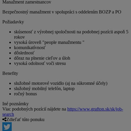
Manažment zamestnancov
Bezpečnostný manažment v spolupráci s oddelením BOZP a PO
Požiadavky
skúsenosť z výrobnej spoločnosti na podobnej pozícii aspoň 5
rokov
vysoká úroveň "people manažmentu "
komunikatívnosť
dôslednosť
dôraz na plnenie cieľov a úloh
vysoká odolnosť voči stresu
Benefity
služobné motorové vozidlo (aj na súkromné účely)
služobný mobilný telefón, laptop
ročný bonus
Iné poznámky
Viac podobných pozícií nájdete na
https://www.grafton.sk/sk/job-
search
Zdieľať túto ponuku