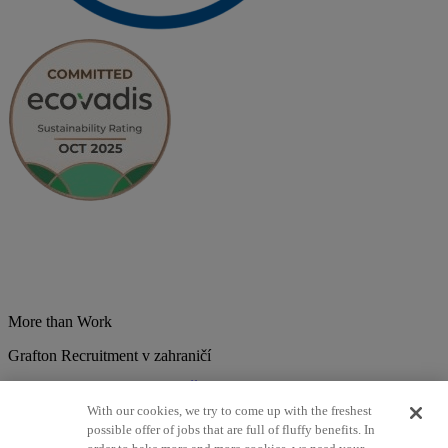
More than Work
Grafton Recruitment v zahraničí
Belgium
Brazília
Bulharsko
Česká republika
Chorvátsko
Dánsko
Estonsko
Francúzsko
Holandsko
India
Kolumbia
Litva
Lotyšsko
With our cookies, we try to come up with the freshest
Maďarsko
Mexiko
Nemecko
Nórsko
Poľsko
Portugalsko
possible offer of jobs that are full of fluffy benefits. In
Rumunsko
Slovensko
Španielsko
Srbsko
Švajčiarsko
Taliansko