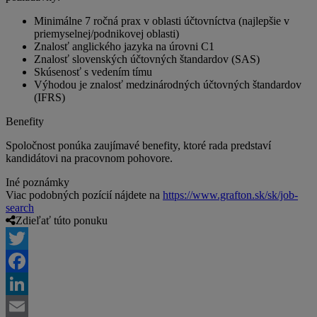
Minimálne 7 ročná prax v oblasti účtovníctva (najlepšie v
priemyselnej/podnikovej oblasti)
Znalosť anglického jazyka na úrovni C1
Znalosť slovenských účtovných štandardov (SAS)
Skúsenosť s vedením tímu
Výhodou je znalosť medzinárodných účtovných štandardov
(IFRS)
Benefity
Spoločnost ponúka zaujímavé benefity, ktoré rada predstaví
kandidátovi na pracovnom pohovore.
Iné poznámky
Viac podobných pozícií nájdete na
https://www.grafton.sk/sk/job-
search
Zdieľať túto ponuku
Twitter
Facebook
LinkedIn