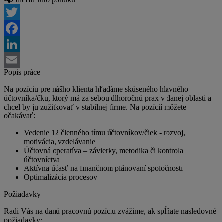
Twitter
Facebook
LinkedIn
Popis práce
Email
Na pozíciu pre nášho klienta hľadáme skúseného hlavného
účtovníka/čku, ktorý má za sebou dlhoročnú prax v danej oblasti a
chcel by ju zužitkovať v stabilnej firme. Na pozícií môžete
očakávať:
Vedenie 12 členného tímu účtovníkov/čiek - rozvoj,
motivácia, vzdelávanie
Účtovná operatíva – závierky, metodika či kontrola
účtovníctva
Aktívna účasť na finančnom plánovaní spoločnosti
Optimalizácia procesov
Požiadavky
Radi Vás na danú pracovnú pozíciu zvážime, ak spĺňate nasledovné
požiadavky: