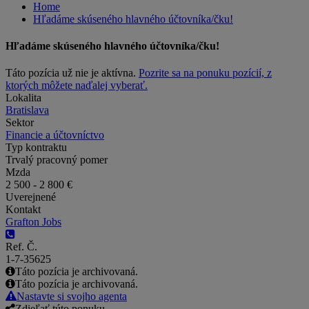
Home
Hľadáme skúseného hlavného účtovníka/čku!
Hľadáme skúseného hlavného účtovníka/čku!
Táto pozícia už nie je aktívna.
Pozrite sa na ponuku pozícií, z
ktorých môžete naďalej vyberať.
Lokalita
Bratislava
Sektor
Financie a účtovníctvo
Typ kontraktu
Trvalý pracovný pomer
Mzda
2 500 - 2 800 €
Uverejnené
Kontakt
Grafton Jobs
Ref. Č.
1-7-35625
Táto pozícia je archivovaná.
Táto pozícia je archivovaná.
Nastavte si svojho agenta
Zdieľať túto ponuku