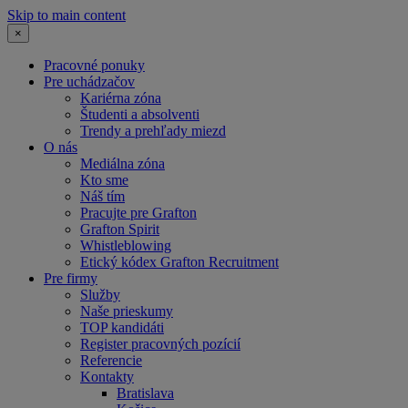
Skip to main content
×
Pracovné ponuky
Pre uchádzačov
Kariérna zóna
Študenti a absolventi
Trendy a prehľady miezd
O nás
Mediálna zóna
Kto sme
Náš tím
Pracujte pre Grafton
Grafton Spirit
Whistleblowing
Etický kódex Grafton Recruitment
Pre firmy
Služby
Naše prieskumy
TOP kandidáti
Register pracovných pozícií
Referencie
Kontakty
Bratislava