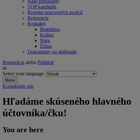
Naše prieskumy
TOP kandidáti
Register pracovných pozícií
Referencie
Kontakty
Bratislava
Košice
Nitra
Žilina
Dokumenty na stiahnutie
Registrácia
alebo
Prihlásiť
sk
Select your language
Menu
Kontaktujte nás
Hľadáme skúseného hlavného
účtovníka/čku!
You are here