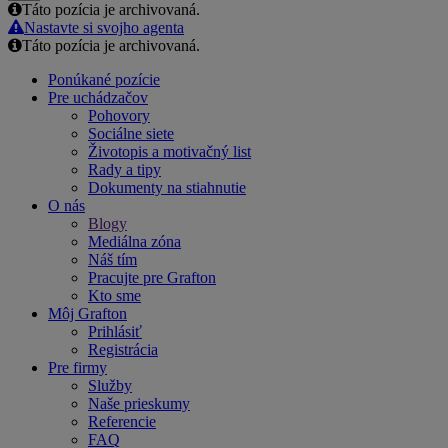
Táto pozícia je archivovaná.
Email
Nastavte si svojho agenta
Táto pozícia je archivovaná.
Ponúkané pozície
Pre uchádzačov
Pohovory
Sociálne siete
Životopis a motivačný list
Rady a tipy
Dokumenty na stiahnutie
O nás
Blogy
Mediálna zóna
Náš tím
Pracujte pre Grafton
Kto sme
Môj Grafton
Prihlásiť
Registrácia
Pre firmy
Služby
Naše prieskumy
Referencie
FAQ