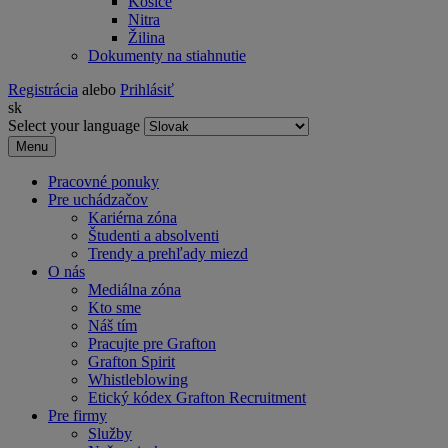
Košice
Nitra
Žilina
Dokumenty na stiahnutie
Registrácia
alebo
Prihlásiť
sk
Select your language
Menu
Pracovné ponuky
Pre uchádzačov
Kariérna zóna
Študenti a absolventi
Trendy a prehľady miezd
O nás
Mediálna zóna
Kto sme
Náš tím
Pracujte pre Grafton
Grafton Spirit
Whistleblowing
Etický kódex Grafton Recruitment
Pre firmy
Služby