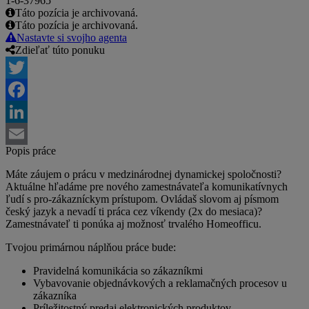
1-6-37965
Táto pozícia je archivovaná.
Táto pozícia je archivovaná.
Nastavte si svojho agenta
Zdieľať túto ponuku
Twitter
Facebook
LinkedIn
Popis práce
Email
Máte záujem o prácu v medzinárodnej dynamickej spoločnosti?
Aktuálne hľadáme pre nového zamestnávateľa komunikatívnych
ľudí s pro-zákazníckym prístupom. Ovládaš slovom aj písmom
český jazyk a nevadí ti práca cez víkendy (2x do mesiaca)?
Zamestnávateľ ti ponúka aj možnosť trvalého Homeofficu.
Tvojou primárnou náplňou práce bude:
Pravidelná komunikácia so zákazníkmi
Vybavovanie objednávkových a reklamačných procesov u
zákazníka
Príležitostný predaj elektronických produktov