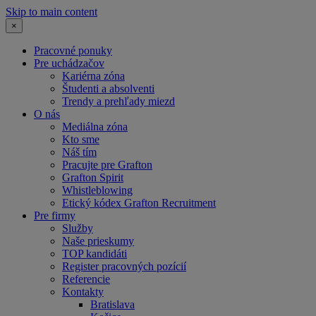
Skip to main content
×
Pracovné ponuky
Pre uchádzačov
Kariérna zóna
Študenti a absolventi
Trendy a prehľady miezd
O nás
Mediálna zóna
Kto sme
Náš tím
Pracujte pre Grafton
Grafton Spirit
Whistleblowing
Etický kódex Grafton Recruitment
Pre firmy
Služby
Naše prieskumy
TOP kandidáti
Register pracovných pozícií
Referencie
Kontakty
Bratislava