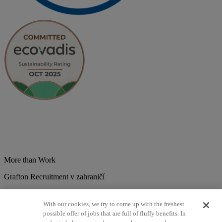
More than Work
Grafton Recruitment v zahraničí
Belgium
Brazília
Bulharsko
Česká republika
Chorvátsko
Dánsko
Estonsko
Francúzsko
Holandsko
India
Kolumbia
Litva
Lotyšsko
With our cookies, we try to come up with the freshest
Maďarsko
Mexiko
Nemecko
Nórsko
Poľsko
Portugalsko
possible offer of jobs that are full of fluffy benefits. In
Rumunsko
Slovensko
Španielsko
Srbsko
Švajčiarsko
Taliansko