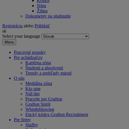
Košice
Nitra
Žilina
Dokumenty na stiahnutie
Registrácia
alebo
Prihlásiť
sk
Select your language
Menu
Pracovné ponuky
Pre uchádzačov
Kariérna zóna
Študenti a absolventi
Trendy a prehľady miezd
O nás
Mediálna zóna
Kto sme
Náš tím
Pracujte pre Grafton
Grafton Spirit
Whistleblowing
Etický kódex Grafton Recruitment
Pre firmy
Služby