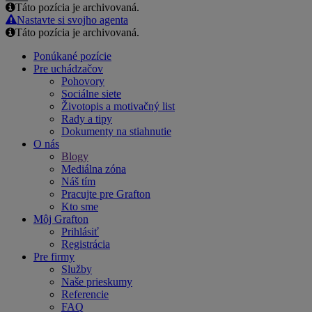
Táto pozícia je archivovaná.
Email
Nastavte si svojho agenta
Táto pozícia je archivovaná.
Ponúkané pozície
Pre uchádzačov
Pohovory
Sociálne siete
Životopis a motivačný list
Rady a tipy
Dokumenty na stiahnutie
O nás
Blogy
Mediálna zóna
Náš tím
Pracujte pre Grafton
Kto sme
Môj Grafton
Prihlásiť
Registrácia
Pre firmy
Služby
Naše prieskumy
Referencie
FAQ