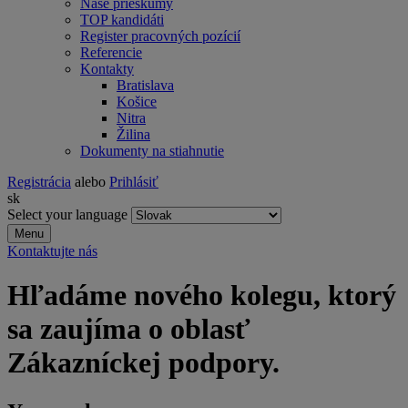
Naše prieskumy
TOP kandidáti
Register pracovných pozícií
Referencie
Kontakty
Bratislava
Košice
Nitra
Žilina
Dokumenty na stiahnutie
Registrácia
alebo
Prihlásiť
sk
Select your language
Menu
Kontaktujte nás
Hľadáme nového kolegu, ktorý
sa zaujíma o oblasť
Zákazníckej podpory.