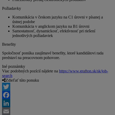
Požiadavky
Komunikácia v českom jazyku na C1 úrovni v písanej a
ústnej podobe
Komunikácia v anglickom jazyku na B1 úrovni
Samostatnosť, dynamickosť, efektívnosť pri riešení
jednotlivých požiadaviek
Benefity
Spoločnosť ponúka zaujímavé benefity, ktoré kandidátovi rada
predstaví na preacovnom pohovore.
Iné poznámky
Viac podobných pozícií nájdete na
https://www.grafton.sk/sk/job-
search
Zdieľať túto ponuku
Twitter
Facebook
LinkedIn