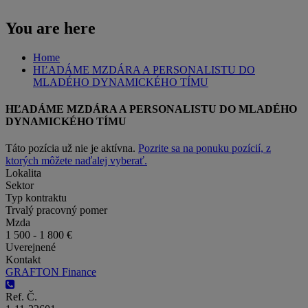
You are here
Home
HĽADÁME MZDÁRA A PERSONALISTU DO
MLADÉHO DYNAMICKÉHO TÍMU
HĽADÁME MZDÁRA A PERSONALISTU DO MLADÉHO
DYNAMICKÉHO TÍMU
Táto pozícia už nie je aktívna.
Pozrite sa na ponuku pozícií, z
ktorých môžete naďalej vyberať.
Lokalita
Sektor
Typ kontraktu
Trvalý pracovný pomer
Mzda
1 500 - 1 800 €
Uverejnené
Kontakt
GRAFTON Finance
Ref. Č.