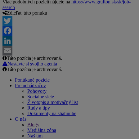
Viac podobných pozícií nájdete na
https://www.grafton.sk/sk/job-
search
Zdieľať túto ponuku
Twitter
Facebook
LinkedIn
Táto pozícia je archivovaná.
Email
Nastavte si svojho agenta
Táto pozícia je archivovaná.
Ponúkané pozície
Pre uchádzačov
Pohovory
Sociálne siete
Životopis a motivačný list
Rady a tipy
Dokumenty na stiahnutie
O nás
Blogy
Mediálna zóna
Náš tím