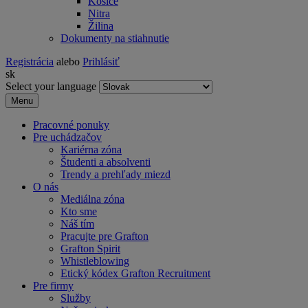
Košice
Nitra
Žilina
Dokumenty na stiahnutie
Registrácia
alebo
Prihlásiť
sk
Select your language
Menu
Pracovné ponuky
Pre uchádzačov
Kariérna zóna
Študenti a absolventi
Trendy a prehľady miezd
O nás
Mediálna zóna
Kto sme
Náš tím
Pracujte pre Grafton
Grafton Spirit
Whistleblowing
Etický kódex Grafton Recruitment
Pre firmy
Služby