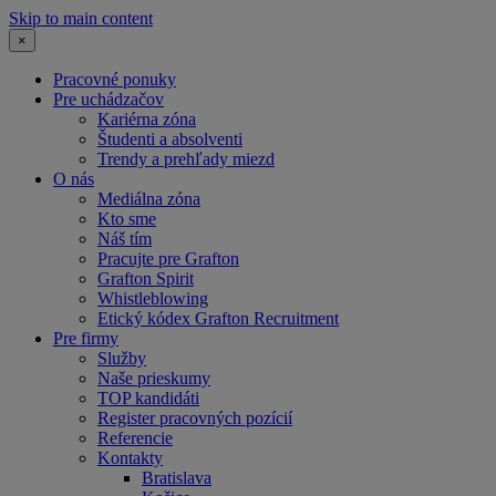
Skip to main content
×
Pracovné ponuky
Pre uchádzačov
Kariérna zóna
Študenti a absolventi
Trendy a prehľady miezd
O nás
Mediálna zóna
Kto sme
Náš tím
Pracujte pre Grafton
Grafton Spirit
Whistleblowing
Etický kódex Grafton Recruitment
Pre firmy
Služby
Naše prieskumy
TOP kandidáti
Register pracovných pozícií
Referencie
Kontakty
Bratislava