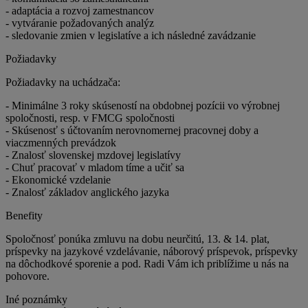
- adaptácia a rozvoj zamestnancov
- vytváranie požadovaných analýz
- sledovanie zmien v legislatíve a ich následné zavádzanie
Požiadavky
Požiadavky na uchádzača:
- Minimálne 3 roky skúseností na obdobnej pozícii vo výrobnej
spoločnosti, resp. v FMCG spoločnosti
- Skúsenosť s účtovaním nerovnomernej pracovnej doby a
viaczmenných prevádzok
- Znalosť slovenskej mzdovej legislatívy
- Chuť pracovať v mladom tíme a učiť sa
- Ekonomické vzdelanie
- Znalosť základov anglického jazyka
Benefity
Spoločnosť ponúka zmluvu na dobu neurčitú, 13. & 14. plat,
príspevky na jazykové vzdelávanie, náborový príspevok, príspevky
na dôchodkové sporenie a pod. Radi Vám ich priblížime u nás na
pohovore.
Iné poznámky