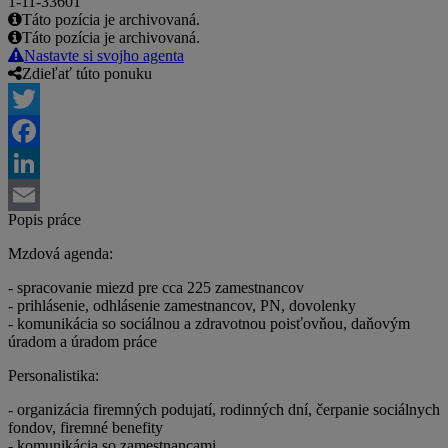
1-11-33601
Táto pozícia je archivovaná.
Táto pozícia je archivovaná.
Nastavte si svojho agenta
Zdieľať túto ponuku
Twitter
Facebook
LinkedIn
Popis práce
Email
Mzdová agenda:
- spracovanie miezd pre cca 225 zamestnancov
- prihlásenie, odhlásenie zamestnancov, PN, dovolenky
- komunikácia so sociálnou a zdravotnou poisťovňou, daňovým
úradom a úradom práce
Personalistika:
- organizácia firemných podujatí, rodinných dní, čerpanie sociálnych
fondov, firemné benefity
- komunikácia so zamestnancami