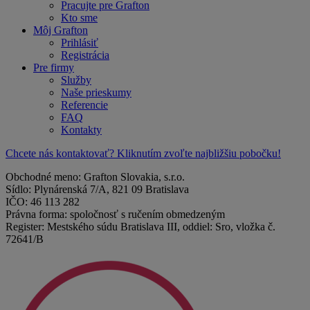
Pracujte pre Grafton
Kto sme
Môj Grafton
Prihlásiť
Registrácia
Pre firmy
Služby
Naše prieskumy
Referencie
FAQ
Kontakty
Chcete nás kontaktovať? Kliknutím zvoľte najbližšiu pobočku!
Obchodné meno: Grafton Slovakia, s.r.o.
Sídlo: Plynárenská 7/A, 821 09 Bratislava
IČO: 46 113 282
Právna forma: spoločnosť s ručením obmedzeným
Register: Mestského súdu Bratislava III, oddiel: Sro, vložka č.
72641/B