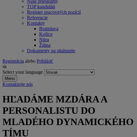
Naše prieskumy
TOP kandidáti
Register pracovných pozícií
Referencie
Kontakty
Bratislava
Košice
Nitra
Žilina
Dokumenty na stiahnutie
Registrácia
alebo
Prihlásiť
sk
Select your language
Menu
Kontaktujte nás
HĽADÁME MZDÁRA A
PERSONALISTU DO
MLADÉHO DYNAMICKÉHO
TÍMU